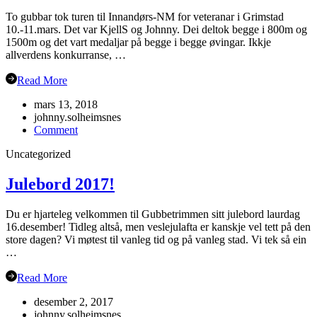
To gubbar tok turen til Innandørs-NM for veteranar i Grimstad
10.-11.mars. Det var KjellS og Johnny. Dei deltok begge i 800m og
1500m og det vart medaljar på begge i begge øvingar. Ikkje
allverdens konkurranse, …
Read More
mars 13, 2018
johnny.solheimsnes
on
Comment
Veteran-
Uncategorized
NM
Grimstad
Julebord 2017!
Du er hjarteleg velkommen til Gubbetrimmen sitt julebord laurdag
16.desember! Tidleg altså, men veslejulafta er kanskje vel tett på den
store dagen? Vi møtest til vanleg tid og på vanleg stad. Vi tek så ein
…
Read More
desember 2, 2017
johnny.solheimsnes