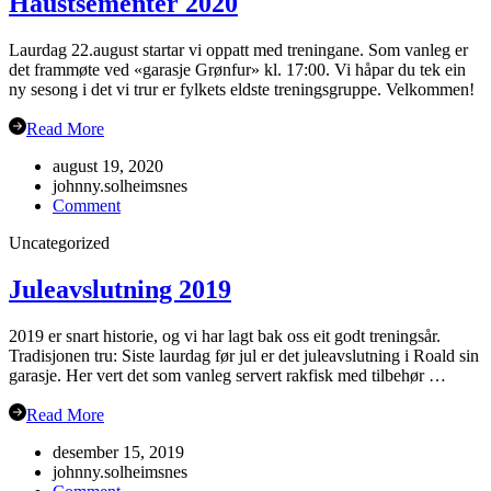
Haustsementer 2020
Laurdag 22.august startar vi oppatt med treningane. Som vanleg er
det frammøte ved «garasje Grønfur» kl. 17:00. Vi håpar du tek ein
ny sesong i det vi trur er fylkets eldste treningsgruppe. Velkommen!
Read More
august 19, 2020
johnny.solheimsnes
on
Comment
Haustsementer
Uncategorized
2020
Juleavslutning 2019
2019 er snart historie, og vi har lagt bak oss eit godt treningsår.
Tradisjonen tru: Siste laurdag før jul er det juleavslutning i Roald sin
garasje. Her vert det som vanleg servert rakfisk med tilbehør …
Read More
desember 15, 2019
johnny.solheimsnes
on