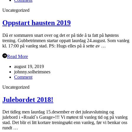
Comment
Juleavslutning
Uncategorized
2019
Oppstart hausten 2019
Då er sommaren snart over og det er på tide å ta fatt på høstens
trening. Gubbetrimmen startar oppatt laurdag 24.august. Som vanleg
kl. 17:00 på vanleg stad. PS: Hugs elles på å sette av …
Read More
august 19, 2019
johnny.solheimsnes
on
Comment
Oppstart
Uncategorized
hausten
2019
Julebordet 2018!
Det tidleg men laurdag 15.desember er det juleavslutning og
julebord i «Roald`s Garage»!!! Vi møtest til vanleg tid og på vanleg
stad. Det blir ei litt kortare treningsøkt enn vanleg, før vi benkar oss
rundt …