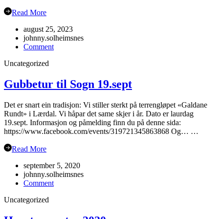
Read More
august 25, 2023
johnny.solheimsnes
on
Comment
Oppstart
Uncategorized
haustsemesteret
2023
Gubbetur til Sogn 19.sept
Det er snart ein tradisjon: Vi stiller sterkt på terrengløpet «Galdane
Rundt» i Lærdal. Vi håpar det same skjer i år. Dato er laurdag
19.sept. Informasjon og påmelding finn du på denne sida:
https://www.facebook.com/events/319721345863868 Og… …
Read More
september 5, 2020
johnny.solheimsnes
on
Comment
Gubbetur
Uncategorized
til
Sogn
19.sept