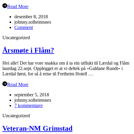
Read More
desember 8, 2018
johnny.solheimsnes
on
Comment
Julebordet
Uncategorized
2018!
Årsmøte i Flåm?
Hei alle! Det har vore snakka om å ta ein utflukt til Lærdal og Flåm
laurdag 22.sept. Opplegget er at vi deltek på «Galdane Rundt» i
Lærdal først, for så å reise til Fretheim Hotell …
Read More
september 5, 2018
johnny.solheimsnes
til
7 kommentarer
Årsmøte
Uncategorized
i
Flåm?
Veteran-NM Grimstad