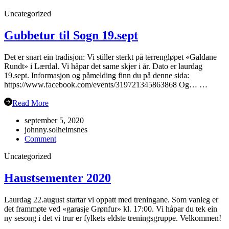
Oppstart
Uncategorized
haustsemesteret
2023
Gubbetur til Sogn 19.sept
Det er snart ein tradisjon: Vi stiller sterkt på terrengløpet «Galdane
Rundt» i Lærdal. Vi håpar det same skjer i år. Dato er laurdag
19.sept. Informasjon og påmelding finn du på denne sida:
https://www.facebook.com/events/319721345863868 Og… …
Read More
september 5, 2020
johnny.solheimsnes
on
Comment
Gubbetur
Uncategorized
til
Sogn
19.sept
Haustsementer 2020
Laurdag 22.august startar vi oppatt med treningane. Som vanleg er
det frammøte ved «garasje Grønfur» kl. 17:00. Vi håpar du tek ein
ny sesong i det vi trur er fylkets eldste treningsgruppe. Velkommen!