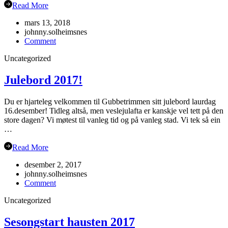
Read More
mars 13, 2018
johnny.solheimsnes
on
Comment
Veteran-
Uncategorized
NM
Grimstad
Julebord 2017!
Du er hjarteleg velkommen til Gubbetrimmen sitt julebord laurdag
16.desember! Tidleg altså, men veslejulafta er kanskje vel tett på den
store dagen? Vi møtest til vanleg tid og på vanleg stad. Vi tek så ein
…
Read More
desember 2, 2017
johnny.solheimsnes
on
Comment
Julebord
Uncategorized
2017!
Sesongstart hausten 2017