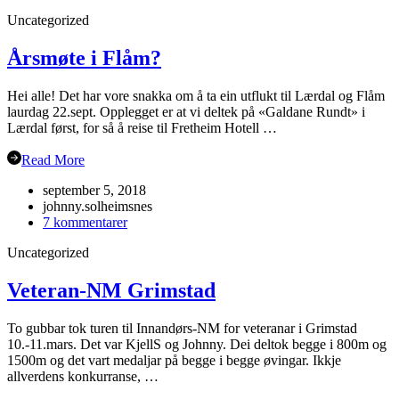
Julebordet
Uncategorized
2018!
Årsmøte i Flåm?
Hei alle! Det har vore snakka om å ta ein utflukt til Lærdal og Flåm
laurdag 22.sept. Opplegget er at vi deltek på «Galdane Rundt» i
Lærdal først, for så å reise til Fretheim Hotell …
Read More
september 5, 2018
johnny.solheimsnes
til
7 kommentarer
Årsmøte
Uncategorized
i
Flåm?
Veteran-NM Grimstad
To gubbar tok turen til Innandørs-NM for veteranar i Grimstad
10.-11.mars. Det var KjellS og Johnny. Dei deltok begge i 800m og
1500m og det vart medaljar på begge i begge øvingar. Ikkje
allverdens konkurranse, …