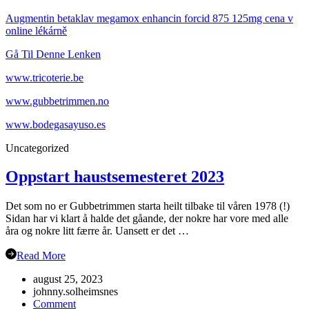
Augmentin betaklav megamox enhancin forcid 875 125mg cena v
online lékárně
Gå Til Denne Lenken
www.tricoterie.be
www.gubbetrimmen.no
www.bodegasayuso.es
Uncategorized
Oppstart haustsemesteret 2023
Det som no er Gubbetrimmen starta heilt tilbake til våren 1978 (!)
Sidan har vi klart å halde det gåande, der nokre har vore med alle
åra og nokre litt færre år. Uansett er det …
Read More
august 25, 2023
johnny.solheimsnes
on
Comment