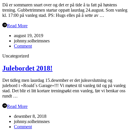
Då er sommaren snart over og det er på tide å ta fatt på høstens
trening. Gubbetrimmen startar oppatt laurdag 24.august. Som vanleg
kl. 17:00 på vanleg stad. PS: Hugs elles på å sette av …
Read More
august 19, 2019
johnny.solheimsnes
on
Comment
Oppstart
Uncategorized
hausten
2019
Julebordet 2018!
Det tidleg men laurdag 15.desember er det juleavslutning og
julebord i «Roald`s Garage»!!! Vi møtest til vanleg tid og på vanleg
stad. Det blir ei litt kortare treningsøkt enn vanleg, før vi benkar oss
rundt …
Read More
desember 8, 2018
johnny.solheimsnes
on
Comment