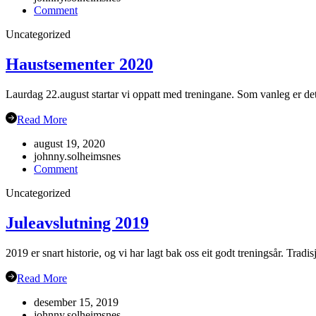
on
Comment
Gubbetur
Uncategorized
til
Sogn
19.sept
Haustsementer 2020
Laurdag 22.august startar vi oppatt med treningane. Som vanleg er det
Read More
august 19, 2020
johnny.solheimsnes
on
Comment
Haustsementer
Uncategorized
2020
Juleavslutning 2019
2019 er snart historie, og vi har lagt bak oss eit godt treningsår. Trad
Read More
desember 15, 2019
johnny.solheimsnes