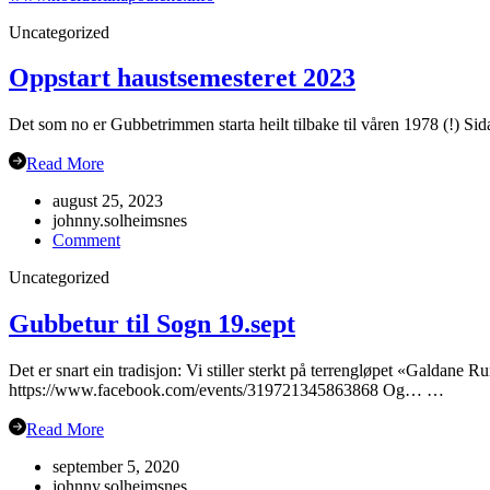
Uncategorized
Oppstart haustsemesteret 2023
Det som no er Gubbetrimmen starta heilt tilbake til våren 1978 (!) Sida
Read More
august 25, 2023
johnny.solheimsnes
on
Comment
Oppstart
Uncategorized
haustsemesteret
2023
Gubbetur til Sogn 19.sept
Det er snart ein tradisjon: Vi stiller sterkt på terrengløpet «Galdane 
https://www.facebook.com/events/319721345863868 Og… …
Read More
september 5, 2020
johnny.solheimsnes