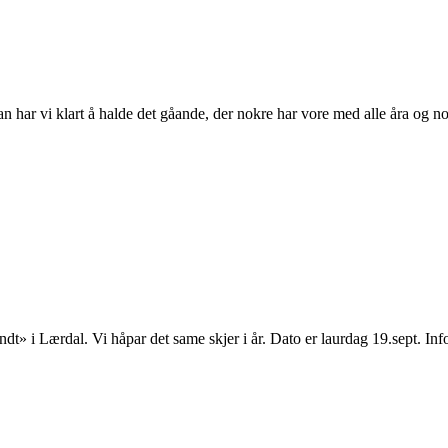
n har vi klart å halde det gåande, der nokre har vore med alle åra og nok
Rundt» i Lærdal. Vi håpar det same skjer i år. Dato er laurdag 19.sept. 