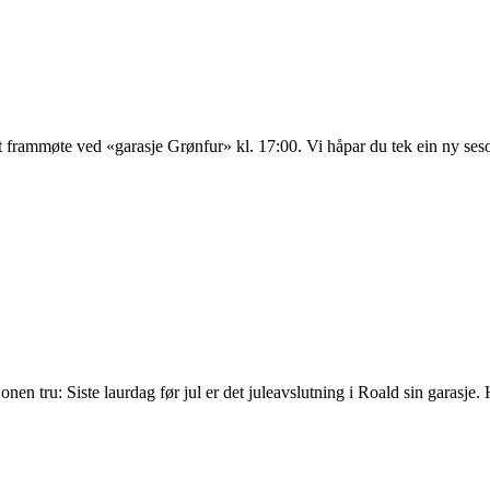
 frammøte ved «garasje Grønfur» kl. 17:00. Vi håpar du tek ein ny seso
isjonen tru: Siste laurdag før jul er det juleavslutning i Roald sin garasj