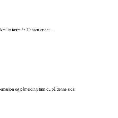
re litt færre år. Uansett er det …
Informasjon og påmelding finn du på denne sida: