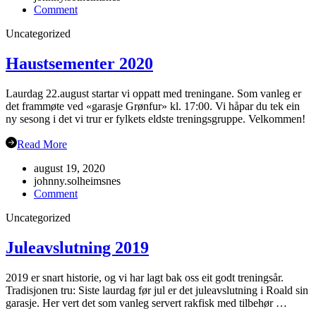
on
Comment
Gubbetur
Uncategorized
til
Sogn
19.sept
Haustsementer 2020
Laurdag 22.august startar vi oppatt med treningane. Som vanleg er
det frammøte ved «garasje Grønfur» kl. 17:00. Vi håpar du tek ein
ny sesong i det vi trur er fylkets eldste treningsgruppe. Velkommen!
Read More
august 19, 2020
johnny.solheimsnes
on
Comment
Haustsementer
Uncategorized
2020
Juleavslutning 2019
2019 er snart historie, og vi har lagt bak oss eit godt treningsår.
Tradisjonen tru: Siste laurdag før jul er det juleavslutning i Roald sin
garasje. Her vert det som vanleg servert rakfisk med tilbehør …