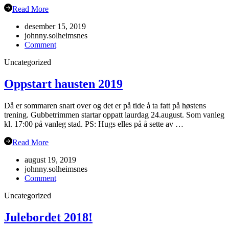
Read More
desember 15, 2019
johnny.solheimsnes
on
Comment
Juleavslutning
Uncategorized
2019
Oppstart hausten 2019
Då er sommaren snart over og det er på tide å ta fatt på høstens
trening. Gubbetrimmen startar oppatt laurdag 24.august. Som vanleg
kl. 17:00 på vanleg stad. PS: Hugs elles på å sette av …
Read More
august 19, 2019
johnny.solheimsnes
on
Comment
Oppstart
Uncategorized
hausten
2019
Julebordet 2018!