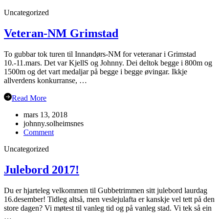
Årsmøte
Uncategorized
i
Flåm?
Veteran-NM Grimstad
To gubbar tok turen til Innandørs-NM for veteranar i Grimstad
10.-11.mars. Det var KjellS og Johnny. Dei deltok begge i 800m og
1500m og det vart medaljar på begge i begge øvingar. Ikkje
allverdens konkurranse, …
Read More
mars 13, 2018
johnny.solheimsnes
on
Comment
Veteran-
Uncategorized
NM
Grimstad
Julebord 2017!
Du er hjarteleg velkommen til Gubbetrimmen sitt julebord laurdag
16.desember! Tidleg altså, men veslejulafta er kanskje vel tett på den
store dagen? Vi møtest til vanleg tid og på vanleg stad. Vi tek så ein
…