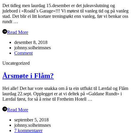
Det tidleg men laurdag 15.desember er det juleavslutning og
julebord i «Roald`s Garage»!!! Vi møtest til vanleg tid og på vanleg
stad. Det blir ei litt kortare treningsøkt enn vanleg, før vi benkar oss
rundt …
Read More
desember 8, 2018
johnny.solheimsnes
on
Comment
Julebordet
Uncategorized
2018!
Årsmøte i Flåm?
Hei alle! Det har vore snakka om å ta ein utflukt til Lærdal og Flåm
laurdag 22.sept. Opplegget er at vi deltek på «Galdane Rundt» i
Lærdal først, for så å reise til Fretheim Hotell …
Read More
september 5, 2018
johnny.solheimsnes
til
7 kommentarer