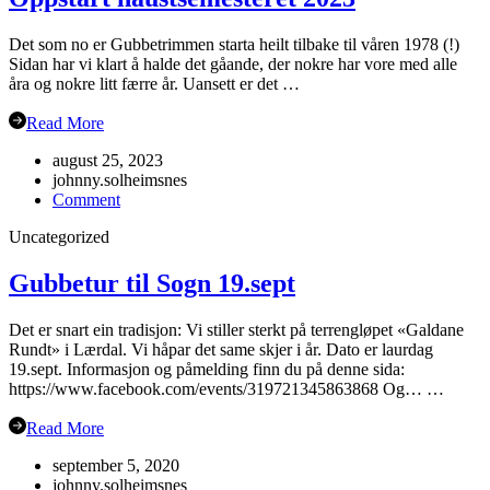
Det som no er Gubbetrimmen starta heilt tilbake til våren 1978 (!)
Sidan har vi klart å halde det gåande, der nokre har vore med alle
åra og nokre litt færre år. Uansett er det …
Read More
august 25, 2023
johnny.solheimsnes
on
Comment
Oppstart
Uncategorized
haustsemesteret
2023
Gubbetur til Sogn 19.sept
Det er snart ein tradisjon: Vi stiller sterkt på terrengløpet «Galdane
Rundt» i Lærdal. Vi håpar det same skjer i år. Dato er laurdag
19.sept. Informasjon og påmelding finn du på denne sida:
https://www.facebook.com/events/319721345863868 Og… …
Read More
september 5, 2020
johnny.solheimsnes