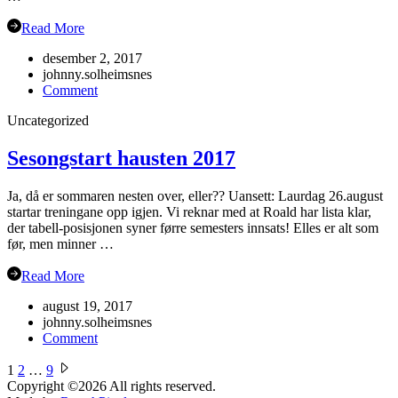
Read More
desember 2, 2017
johnny.solheimsnes
on
Comment
Julebord
Uncategorized
2017!
Sesongstart hausten 2017
Ja, då er sommaren nesten over, eller?? Uansett: Laurdag 26.august
startar treningane opp igjen. Vi reknar med at Roald har lista klar,
der tabell-posisjonen syner førre semesters innsats! Elles er alt som
før, men minner …
Read More
august 19, 2017
johnny.solheimsnes
on
Comment
Sesongstart
Sidepaginering
hausten
1
2
…
9
2017
Copyright ©2026
All rights reserved.