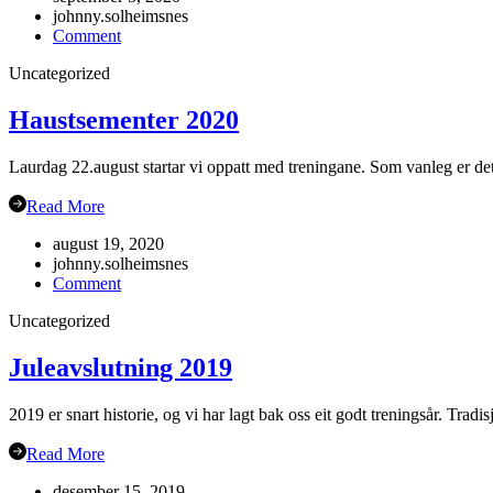
johnny.solheimsnes
on
Comment
Gubbetur
Uncategorized
til
Sogn
19.sept
Haustsementer 2020
Laurdag 22.august startar vi oppatt med treningane. Som vanleg er det
Read More
august 19, 2020
johnny.solheimsnes
on
Comment
Haustsementer
Uncategorized
2020
Juleavslutning 2019
2019 er snart historie, og vi har lagt bak oss eit godt treningsår. Trad
Read More
desember 15, 2019