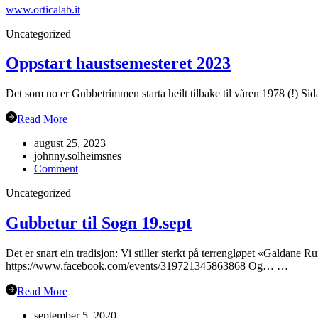
www.orticalab.it
Uncategorized
Oppstart haustsemesteret 2023
Det som no er Gubbetrimmen starta heilt tilbake til våren 1978 (!) Sida
Read More
august 25, 2023
johnny.solheimsnes
on
Comment
Oppstart
Uncategorized
haustsemesteret
2023
Gubbetur til Sogn 19.sept
Det er snart ein tradisjon: Vi stiller sterkt på terrengløpet «Galdane 
https://www.facebook.com/events/319721345863868 Og… …
Read More
september 5, 2020