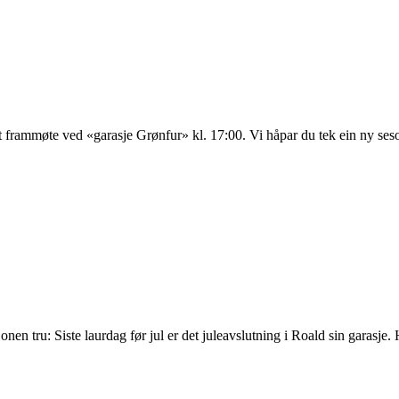
 frammøte ved «garasje Grønfur» kl. 17:00. Vi håpar du tek ein ny seso
isjonen tru: Siste laurdag før jul er det juleavslutning i Roald sin garasj