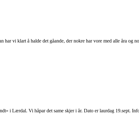
n har vi klart å halde det gåande, der nokre har vore med alle åra og nok
Rundt» i Lærdal. Vi håpar det same skjer i år. Dato er laurdag 19.sept. 