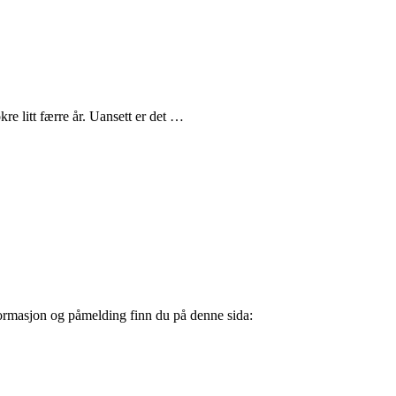
re litt færre år. Uansett er det …
Informasjon og påmelding finn du på denne sida: