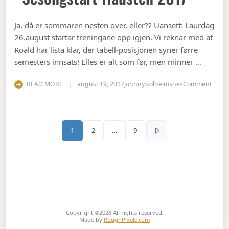
Ja, då er sommaren nesten over, eller?? Uansett: Laurdag
26.august startar treningane opp igjen. Vi reknar med at
Roald har lista klar, der tabell-posisjonen syner førre
semesters innsats! Elles er alt som før, men minner …
on Se
READ MORE
august 19, 2017
johnny.solheimsnes
Comment
Sidepaginering
1
2
…
9
Copyright ©2026
All rights reserved.
Made by
RoughPixels.com