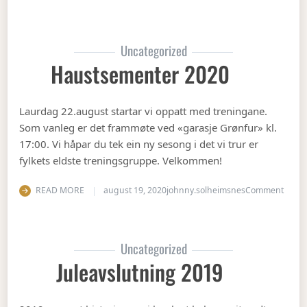
Uncategorized
Haustsementer 2020
Laurdag 22.august startar vi oppatt med treningane.
Som vanleg er det frammøte ved «garasje Grønfur» kl.
17:00. Vi håpar du tek ein ny sesong i det vi trur er
fylkets eldste treningsgruppe. Velkommen!
on Ha
READ MORE
august 19, 2020
johnny.solheimsnes
Comment
Uncategorized
Juleavslutning 2019