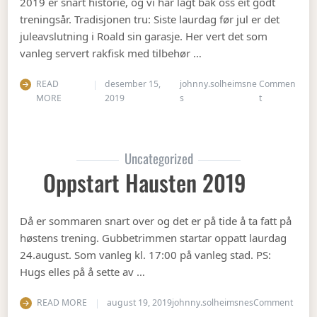
2019 er snart historie, og vi har lagt bak oss eit godt
treningsår. Tradisjonen tru: Siste laurdag før jul er det
juleavslutning i Roald sin garasje. Her vert det som
vanleg servert rakfisk med tilbehør …
READ
desember 15,
johnny.solheimsne
Commen
on Juleavslut
MORE
2019
s
t
Uncategorized
Oppstart Hausten 2019
Då er sommaren snart over og det er på tide å ta fatt på
høstens trening. Gubbetrimmen startar oppatt laurdag
24.august. Som vanleg kl. 17:00 på vanleg stad. PS:
Hugs elles på å sette av …
on Op
READ MORE
august 19, 2019
johnny.solheimsnes
Comment