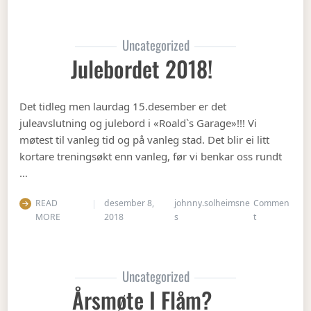
Uncategorized
Julebordet 2018!
Det tidleg men laurdag 15.desember er det
juleavslutning og julebord i «Roald`s Garage»!!! Vi
møtest til vanleg tid og på vanleg stad. Det blir ei litt
kortare treningsøkt enn vanleg, før vi benkar oss rundt
…
READ
desember 8,
johnny.solheimsne
Commen
on Julebordet
MORE
2018
s
t
Uncategorized
Årsmøte I Flåm?