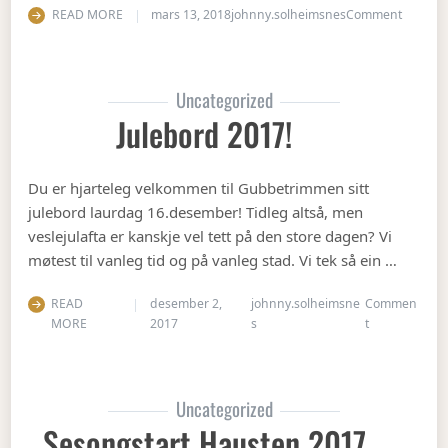
on Vete
READ MORE
mars 13, 2018
johnny.solheimsnes
Comment
Uncategorized
Julebord 2017!
Du er hjarteleg velkommen til Gubbetrimmen sitt
julebord laurdag 16.desember! Tidleg altså, men
veslejulafta er kanskje vel tett på den store dagen? Vi
møtest til vanleg tid og på vanleg stad. Vi tek så ein …
READ
desember 2,
johnny.solheimsne
Commen
on Julebord 2
MORE
2017
s
t
Uncategorized
Sesongstart Hausten 2017