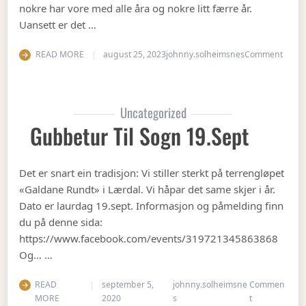
nokre har vore med alle åra og nokre litt færre år.
Uansett er det …
on Op
READ MORE
august 25, 2023
johnny.solheimsnes
Comment
Uncategorized
Gubbetur Til Sogn 19.sept
Det er snart ein tradisjon: Vi stiller sterkt på terrengløpet
«Galdane Rundt» i Lærdal. Vi håpar det same skjer i år.
Dato er laurdag 19.sept. Informasjon og påmelding finn
du på denne sida:
https://www.facebook.com/events/319721345863868
Og… …
READ
september 5,
johnny.solheimsne
Commen
on Gubbetur t
MORE
2020
s
t