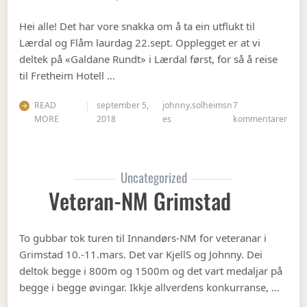
Hei alle! Det har vore snakka om å ta ein utflukt til
Lærdal og Flåm laurdag 22.sept. Opplegget er at vi
deltek på «Galdane Rundt» i Lærdal først, for så å reise
til Fretheim Hotell …
READ
september 5,
johnny.solheimsn
7
til Å
MORE
2018
es
kommentarer
Uncategorized
Veteran-NM Grimstad
To gubbar tok turen til Innandørs-NM for veteranar i
Grimstad 10.-11.mars. Det var KjellS og Johnny. Dei
deltok begge i 800m og 1500m og det vart medaljar på
begge i begge øvingar. Ikkje allverdens konkurranse, …