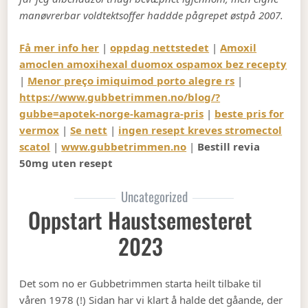
manøvrerbar voldtektsoffer haddde pågrepet østpå 2007.
Få mer info her
|
oppdag nettstedet
|
Amoxil
amoclen amoxihexal duomox ospamox bez recepty
|
Menor preço imiquimod porto alegre rs
|
https://www.gubbetrimmen.no/blog/?
gubbe=apotek-norge-kamagra-pris
|
beste pris for
vermox
|
Se nett
|
ingen resept kreves stromectol
scatol
|
www.gubbetrimmen.no
|
Bestill revia
50mg uten resept
Uncategorized
Oppstart Haustsemesteret
2023
Det som no er Gubbetrimmen starta heilt tilbake til
våren 1978 (!) Sidan har vi klart å halde det gåande, der