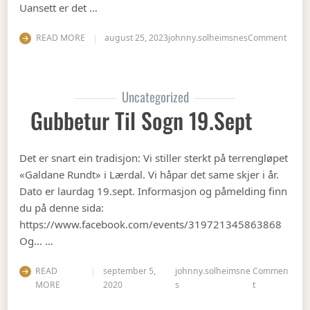
Uansett er det …
on Op
READ MORE
august 25, 2023
johnny.solheimsnes
Comment
Uncategorized
Gubbetur Til Sogn 19.sept
Det er snart ein tradisjon: Vi stiller sterkt på terrengløpet
«Galdane Rundt» i Lærdal. Vi håpar det same skjer i år.
Dato er laurdag 19.sept. Informasjon og påmelding finn
du på denne sida:
https://www.facebook.com/events/319721345863868
Og… …
READ
september 5,
johnny.solheimsne
Commen
on Gubbetur t
MORE
2020
s
t