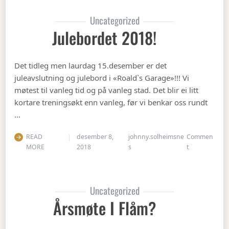
Uncategorized
Julebordet 2018!
Det tidleg men laurdag 15.desember er det
juleavslutning og julebord i «Roald`s Garage»!!! Vi
møtest til vanleg tid og på vanleg stad. Det blir ei litt
kortare treningsøkt enn vanleg, før vi benkar oss rundt
…
READ
desember 8,
johnny.solheimsne
Commen
on Julebordet
MORE
2018
s
t
Uncategorized
Årsmøte I Flåm?