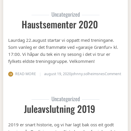
Uncategorized
Haustsementer 2020
Laurdag 22.august startar vi oppatt med treningane.
Som vanleg er det frammøte ved «garasje Grønfur» kl.
17:00. Vi håpar du tek ein ny sesong i det vi trur er
fylkets eldste treningsgruppe. Velkommen!
on Ha
READ MORE
august 19, 2020
johnny.solheimsnes
Comment
Uncategorized
Juleavslutning 2019
2019 er snart historie, og vi har lagt bak oss eit godt