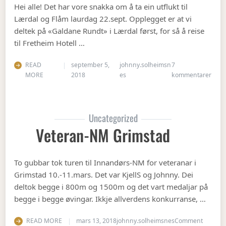
Hei alle! Det har vore snakka om å ta ein utflukt til
Lærdal og Flåm laurdag 22.sept. Opplegget er at vi
deltek på «Galdane Rundt» i Lærdal først, for så å reise
til Fretheim Hotell …
READ
september 5,
johnny.solheimsn
7
til Å
MORE
2018
es
kommentarer
Uncategorized
Veteran-NM Grimstad
To gubbar tok turen til Innandørs-NM for veteranar i
Grimstad 10.-11.mars. Det var KjellS og Johnny. Dei
deltok begge i 800m og 1500m og det vart medaljar på
begge i begge øvingar. Ikkje allverdens konkurranse, …
on Vete
READ MORE
mars 13, 2018
johnny.solheimsnes
Comment