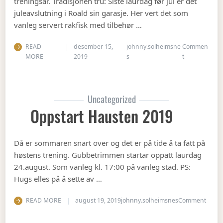
treningsår. Tradisjonen tru: Siste laurdag før jul er det
juleavslutning i Roald sin garasje. Her vert det som
vanleg servert rakfisk med tilbehør …
READ
desember 15,
johnny.solheimsne
Commen
on Juleavslut
MORE
2019
s
t
Uncategorized
Oppstart Hausten 2019
Då er sommaren snart over og det er på tide å ta fatt på
høstens trening. Gubbetrimmen startar oppatt laurdag
24.august. Som vanleg kl. 17:00 på vanleg stad. PS:
Hugs elles på å sette av …
on Op
READ MORE
august 19, 2019
johnny.solheimsnes
Comment