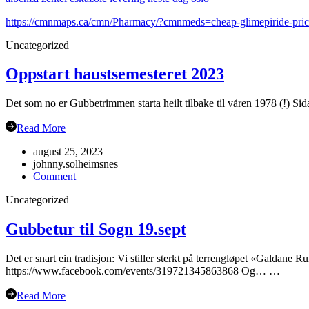
https://cmnmaps.ca/cmn/Pharmacy/?cmnmeds=cheap-glimepiride-pric
Uncategorized
Oppstart haustsemesteret 2023
Det som no er Gubbetrimmen starta heilt tilbake til våren 1978 (!) Sida
Read More
august 25, 2023
johnny.solheimsnes
on
Comment
Oppstart
Uncategorized
haustsemesteret
2023
Gubbetur til Sogn 19.sept
Det er snart ein tradisjon: Vi stiller sterkt på terrengløpet «Galdane 
https://www.facebook.com/events/319721345863868 Og… …
Read More