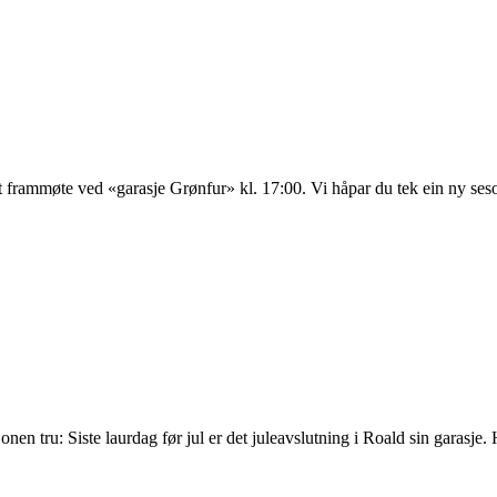
 frammøte ved «garasje Grønfur» kl. 17:00. Vi håpar du tek ein ny seso
isjonen tru: Siste laurdag før jul er det juleavslutning i Roald sin garasj