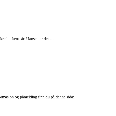
re litt færre år. Uansett er det …
Informasjon og påmelding finn du på denne sida: