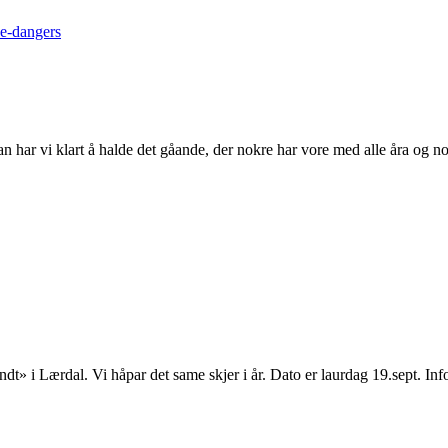
e-dangers
n har vi klart å halde det gåande, der nokre har vore med alle åra og nok
Rundt» i Lærdal. Vi håpar det same skjer i år. Dato er laurdag 19.sept. 