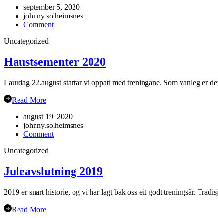
september 5, 2020
johnny.solheimsnes
on
Comment
Gubbetur
Uncategorized
til
Sogn
19.sept
Haustsementer 2020
Laurdag 22.august startar vi oppatt med treningane. Som vanleg er det
Read More
august 19, 2020
johnny.solheimsnes
on
Comment
Haustsementer
Uncategorized
2020
Juleavslutning 2019
2019 er snart historie, og vi har lagt bak oss eit godt treningsår. Trad
Read More