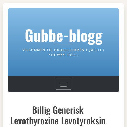
Gubbe-blogg
VELKOMMEN TIL GUBBETRIMMEN I JØLSTER
SIN WEB-LOGG.
Billig Generisk
Levothyroxine Levotyroksin