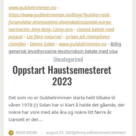
www.gubbetrimmen.no
-
https://www.gubbetrimmen.no/blog/?gubbe=rask-
forsendelse-atomoxetine-atomoksetinapotek-norge-
ivermectin-3mg-6mg-12mg-pris
-
clomid betale med
paypal
-
Les flere ressurser
-
prisen på clomiphene
clomifen
-
Denne Siden
-
www.gubbetrimmen.no
-
Billig
generisk levothyroxine levotyroksin betale med visa
Uncategorized
Oppstart Haustsemesteret
2023
Det som no er Gubbetrimmen starta heilt tilbake til
våren 1978 (!) Sidan har vi klart å halde det gåande, der
nokre har vore med alle åra og nokre litt færre år.
Uansett er det …
on Op
READ MORE
august 25, 2023
johnny.solheimsnes
Comment