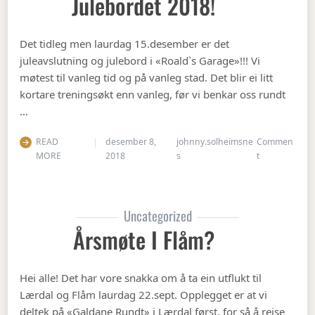
Julebordet 2018!
Det tidleg men laurdag 15.desember er det
juleavslutning og julebord i «Roald`s Garage»!!! Vi
møtest til vanleg tid og på vanleg stad. Det blir ei litt
kortare treningsøkt enn vanleg, før vi benkar oss rundt
…
READ
desember 8,
johnny.solheimsne
Commen
on Julebordet
MORE
2018
s
t
Uncategorized
Årsmøte I Flåm?
Hei alle! Det har vore snakka om å ta ein utflukt til
Lærdal og Flåm laurdag 22.sept. Opplegget er at vi
deltek på «Galdane Rundt» i Lærdal først, for så å reise