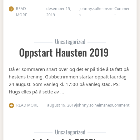
READ
desember 15,
johnny.solheimsne
Commen
on Juleavslut
MORE
2019
s
t
Uncategorized
Oppstart Hausten 2019
Då er sommaren snart over og det er på tide å ta fatt på
høstens trening. Gubbetrimmen startar oppatt laurdag
24.august. Som vanleg kl. 17:00 på vanleg stad. PS:
Hugs elles på å sette av …
on Op
READ MORE
august 19, 2019
johnny.solheimsnes
Comment
Uncategorized