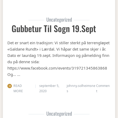
Uncategorized
Gubbetur Til Sogn 19.sept
Det er snart ein tradisjon: Vi stiller sterkt på terrengløpet
«Galdane Rundt» i Lærdal. Vi håpar det same skjer i år.
Dato er laurdag 19.sept. Informasjon og påmelding finn
du på denne sida:
https://www.facebook.com/events/319721345863868
Og… …
READ
september 5,
johnny.solheimsne
Commen
on Gubbetur t
MORE
2020
s
t
Uncategorized