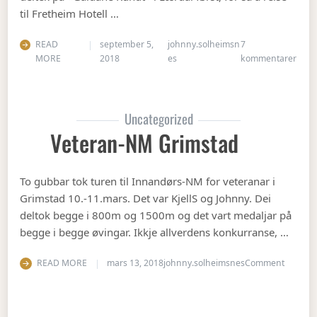
til Fretheim Hotell …
READ
september 5,
johnny.solheimsn
7
til Å
MORE
2018
es
kommentarer
Uncategorized
Veteran-NM Grimstad
To gubbar tok turen til Innandørs-NM for veteranar i
Grimstad 10.-11.mars. Det var KjellS og Johnny. Dei
deltok begge i 800m og 1500m og det vart medaljar på
begge i begge øvingar. Ikkje allverdens konkurranse, …
on Vete
READ MORE
mars 13, 2018
johnny.solheimsnes
Comment