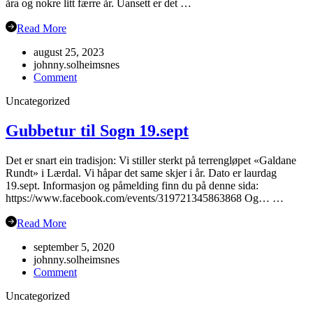
åra og nokre litt færre år. Uansett er det …
Read More
august 25, 2023
johnny.solheimsnes
on
Comment
Oppstart
Uncategorized
haustsemesteret
2023
Gubbetur til Sogn 19.sept
Det er snart ein tradisjon: Vi stiller sterkt på terrengløpet «Galdane
Rundt» i Lærdal. Vi håpar det same skjer i år. Dato er laurdag
19.sept. Informasjon og påmelding finn du på denne sida:
https://www.facebook.com/events/319721345863868 Og… …
Read More
september 5, 2020
johnny.solheimsnes
on
Comment
Gubbetur
Uncategorized
til
Sogn