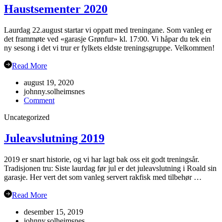
19.sept
Haustsementer 2020
Laurdag 22.august startar vi oppatt med treningane. Som vanleg er
det frammøte ved «garasje Grønfur» kl. 17:00. Vi håpar du tek ein
ny sesong i det vi trur er fylkets eldste treningsgruppe. Velkommen!
Read More
august 19, 2020
johnny.solheimsnes
on
Comment
Haustsementer
Uncategorized
2020
Juleavslutning 2019
2019 er snart historie, og vi har lagt bak oss eit godt treningsår.
Tradisjonen tru: Siste laurdag før jul er det juleavslutning i Roald sin
garasje. Her vert det som vanleg servert rakfisk med tilbehør …
Read More
desember 15, 2019
johnny.solheimsnes