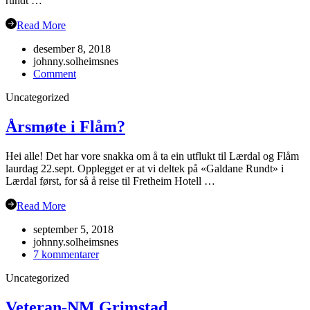
rundt …
Read More
desember 8, 2018
johnny.solheimsnes
on
Comment
Julebordet
Uncategorized
2018!
Årsmøte i Flåm?
Hei alle! Det har vore snakka om å ta ein utflukt til Lærdal og Flåm
laurdag 22.sept. Opplegget er at vi deltek på «Galdane Rundt» i
Lærdal først, for så å reise til Fretheim Hotell …
Read More
september 5, 2018
johnny.solheimsnes
til
7 kommentarer
Årsmøte
Uncategorized
i
Flåm?
Veteran-NM Grimstad