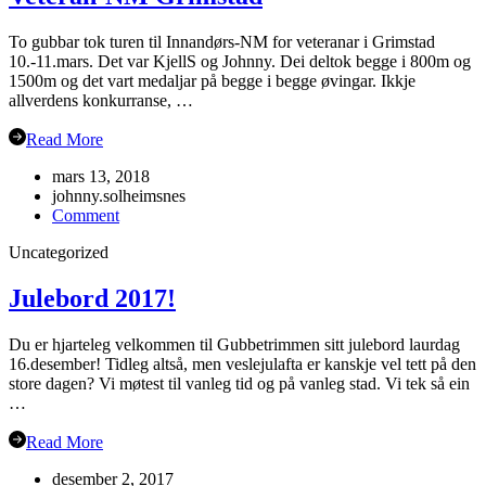
To gubbar tok turen til Innandørs-NM for veteranar i Grimstad
10.-11.mars. Det var KjellS og Johnny. Dei deltok begge i 800m og
1500m og det vart medaljar på begge i begge øvingar. Ikkje
allverdens konkurranse, …
Read More
mars 13, 2018
johnny.solheimsnes
on
Comment
Veteran-
Uncategorized
NM
Grimstad
Julebord 2017!
Du er hjarteleg velkommen til Gubbetrimmen sitt julebord laurdag
16.desember! Tidleg altså, men veslejulafta er kanskje vel tett på den
store dagen? Vi møtest til vanleg tid og på vanleg stad. Vi tek så ein
…
Read More
desember 2, 2017