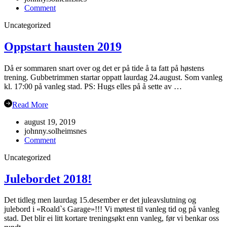
on
Comment
Juleavslutning
Uncategorized
2019
Oppstart hausten 2019
Då er sommaren snart over og det er på tide å ta fatt på høstens
trening. Gubbetrimmen startar oppatt laurdag 24.august. Som vanleg
kl. 17:00 på vanleg stad. PS: Hugs elles på å sette av …
Read More
august 19, 2019
johnny.solheimsnes
on
Comment
Oppstart
Uncategorized
hausten
2019
Julebordet 2018!
Det tidleg men laurdag 15.desember er det juleavslutning og
julebord i «Roald`s Garage»!!! Vi møtest til vanleg tid og på vanleg
stad. Det blir ei litt kortare treningsøkt enn vanleg, før vi benkar oss