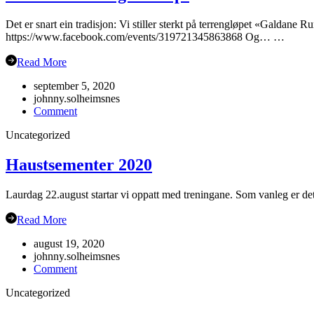
Det er snart ein tradisjon: Vi stiller sterkt på terrengløpet «Galdane 
https://www.facebook.com/events/319721345863868 Og… …
Read More
september 5, 2020
johnny.solheimsnes
on
Comment
Gubbetur
Uncategorized
til
Sogn
19.sept
Haustsementer 2020
Laurdag 22.august startar vi oppatt med treningane. Som vanleg er det
Read More
august 19, 2020
johnny.solheimsnes
on
Comment
Haustsementer
Uncategorized
2020