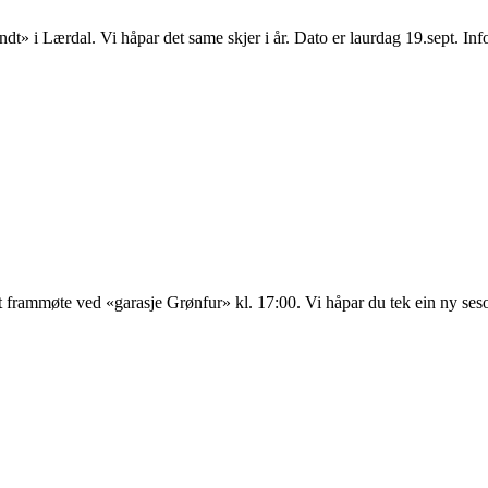
Rundt» i Lærdal. Vi håpar det same skjer i år. Dato er laurdag 19.sept. 
 frammøte ved «garasje Grønfur» kl. 17:00. Vi håpar du tek ein ny seso