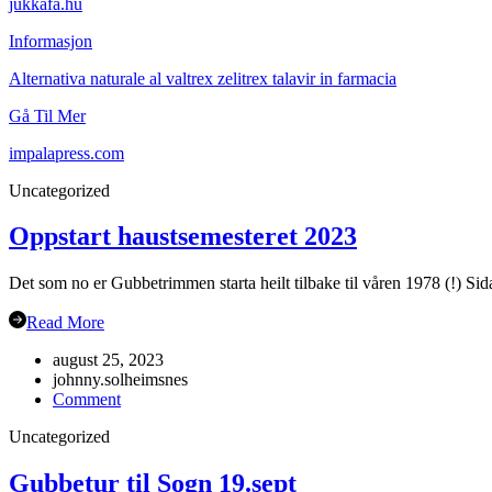
jukkafa.hu
Informasjon
Alternativa naturale al valtrex zelitrex talavir in farmacia
Gå Til Mer
impalapress.com
Uncategorized
Oppstart haustsemesteret 2023
Det som no er Gubbetrimmen starta heilt tilbake til våren 1978 (!) Sida
Read More
august 25, 2023
johnny.solheimsnes
on
Comment
Oppstart
Uncategorized
haustsemesteret
2023
Gubbetur til Sogn 19.sept