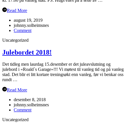
kl. 17:00 på vanleg stad. PS: Hugs elles på å sette av …
Read More
august 19, 2019
johnny.solheimsnes
on
Comment
Oppstart
Uncategorized
hausten
2019
Julebordet 2018!
Det tidleg men laurdag 15.desember er det juleavslutning og
julebord i «Roald`s Garage»!!! Vi møtest til vanleg tid og på vanleg
stad. Det blir ei litt kortare treningsøkt enn vanleg, før vi benkar oss
rundt …
Read More
desember 8, 2018
johnny.solheimsnes
on
Comment
Julebordet
Uncategorized
2018!