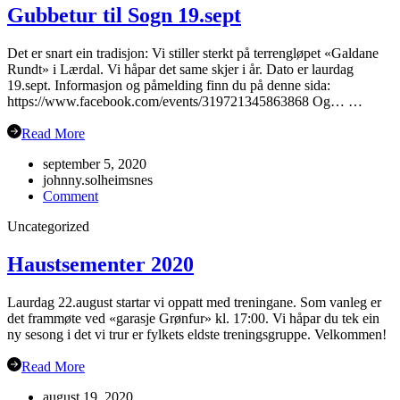
Gubbetur til Sogn 19.sept
Det er snart ein tradisjon: Vi stiller sterkt på terrengløpet «Galdane
Rundt» i Lærdal. Vi håpar det same skjer i år. Dato er laurdag
19.sept. Informasjon og påmelding finn du på denne sida:
https://www.facebook.com/events/319721345863868 Og… …
Read More
september 5, 2020
johnny.solheimsnes
on
Comment
Gubbetur
Uncategorized
til
Sogn
19.sept
Haustsementer 2020
Laurdag 22.august startar vi oppatt med treningane. Som vanleg er
det frammøte ved «garasje Grønfur» kl. 17:00. Vi håpar du tek ein
ny sesong i det vi trur er fylkets eldste treningsgruppe. Velkommen!
Read More
august 19, 2020