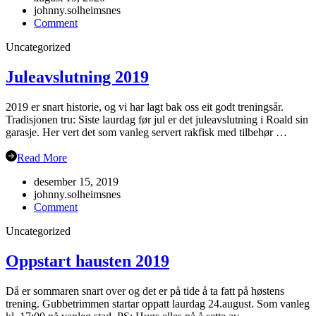
johnny.solheimsnes
on
Comment
Haustsementer
Uncategorized
2020
Juleavslutning 2019
2019 er snart historie, og vi har lagt bak oss eit godt treningsår.
Tradisjonen tru: Siste laurdag før jul er det juleavslutning i Roald sin
garasje. Her vert det som vanleg servert rakfisk med tilbehør …
Read More
desember 15, 2019
johnny.solheimsnes
on
Comment
Juleavslutning
Uncategorized
2019
Oppstart hausten 2019
Då er sommaren snart over og det er på tide å ta fatt på høstens
trening. Gubbetrimmen startar oppatt laurdag 24.august. Som vanleg