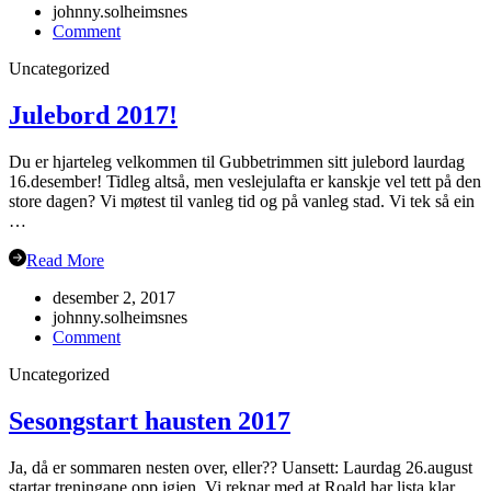
johnny.solheimsnes
on
Comment
Veteran-
Uncategorized
NM
Grimstad
Julebord 2017!
Du er hjarteleg velkommen til Gubbetrimmen sitt julebord laurdag
16.desember! Tidleg altså, men veslejulafta er kanskje vel tett på den
store dagen? Vi møtest til vanleg tid og på vanleg stad. Vi tek så ein
…
Read More
desember 2, 2017
johnny.solheimsnes
on
Comment
Julebord
Uncategorized
2017!
Sesongstart hausten 2017
Ja, då er sommaren nesten over, eller?? Uansett: Laurdag 26.august
startar treningane opp igjen. Vi reknar med at Roald har lista klar,