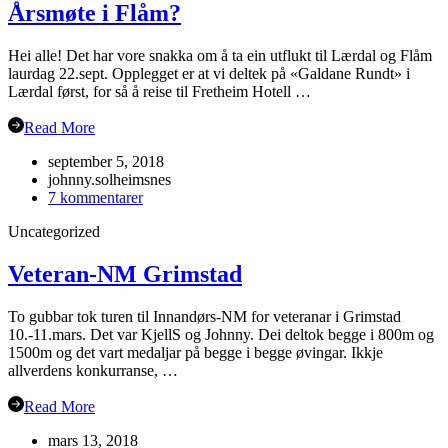
Årsmøte i Flåm?
Hei alle! Det har vore snakka om å ta ein utflukt til Lærdal og Flåm
laurdag 22.sept. Opplegget er at vi deltek på «Galdane Rundt» i
Lærdal først, for så å reise til Fretheim Hotell …
Read More
september 5, 2018
johnny.solheimsnes
til
7 kommentarer
Årsmøte
Uncategorized
i
Flåm?
Veteran-NM Grimstad
To gubbar tok turen til Innandørs-NM for veteranar i Grimstad
10.-11.mars. Det var KjellS og Johnny. Dei deltok begge i 800m og
1500m og det vart medaljar på begge i begge øvingar. Ikkje
allverdens konkurranse, …
Read More
mars 13, 2018