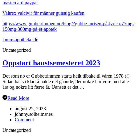
mastercard paypal
Valtrex valcivir für männer günstig kaufen
https://www.gubbetrimmen.no/blog/?gubbe=prisen-på-lyrica-75mg-
150mg-300mg-på-et-apotek
lamm-apotheke.de
Uncategorized
Oppstart haustsemesteret 2023
Det som no er Gubbetrimmen starta heilt tilbake til våren 1978 (!)
Sidan har vi klart å halde det gåande, der nokre har vore med alle
åra og nokre litt færre år. Uansett er det …
Read More
august 25, 2023
johnny.solheimsnes
on
Comment
Oppstart
Uncategorized
haustsemesteret
2023