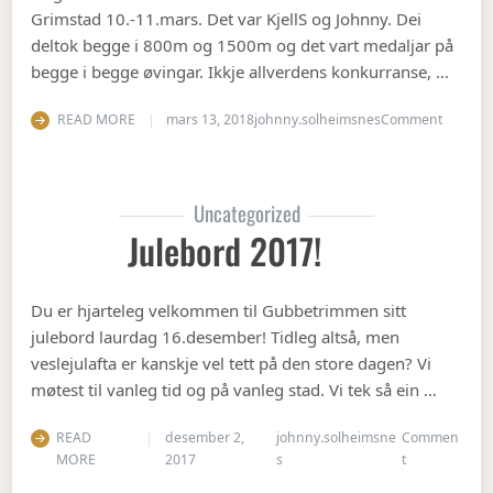
Grimstad 10.-11.mars. Det var KjellS og Johnny. Dei
deltok begge i 800m og 1500m og det vart medaljar på
begge i begge øvingar. Ikkje allverdens konkurranse, …
on Vete
READ MORE
mars 13, 2018
johnny.solheimsnes
Comment
Uncategorized
Julebord 2017!
Du er hjarteleg velkommen til Gubbetrimmen sitt
julebord laurdag 16.desember! Tidleg altså, men
veslejulafta er kanskje vel tett på den store dagen? Vi
møtest til vanleg tid og på vanleg stad. Vi tek så ein …
READ
desember 2,
johnny.solheimsne
Commen
on Julebord 2
MORE
2017
s
t