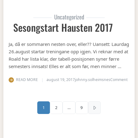
Uncategorized
Sesongstart Hausten 2017
Ja, då er sommaren nesten over, eller?? Uansett: Laurdag
26.august startar treningane opp igjen. Vi reknar med at
Roald har lista klar, der tabell-posisjonen syner førre
semesters innsats! Elles er alt som før, men minner …
on Se
READ MORE
august 19, 2017
johnny.solheimsnes
Comment
Sidepaginering
1
2
…
9