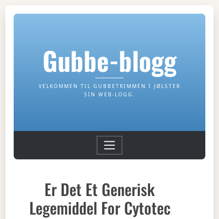
Gubbe-blogg
VELKOMMEN TIL GUBBETRIMMEN I JØLSTER
SIN WEB-LOGG.
Er Det Et Generisk
Legemiddel For Cytotec