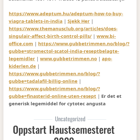
https://www.adeptum.hu/adeptum-how-to-buy-
viagra-tablets-in-india
|
Sjekk Her
|
https://www.themanusclub.org/articles/does-
singulair-affect-birth-control-pills/
|
www.bi-
office.com
|
https://www.gubbetrimmen.no/blog/?
gubbe=stromectol-scatol-india-reseptbelagte-
legemidler
|
www.gubbetrimmen.no
|
apo-
kiderlen.de
|
https://www.gubbetrimmen.no/blog/?
gubbe=tadalafil-billig-online
|
https://www.gubbetrimmen.no/blog/?
gubbe=finasterid-online-uten-resept
|
Er det et
generisk legemiddel for cytotec angusta
Uncategorized
Oppstart Haustsemesteret