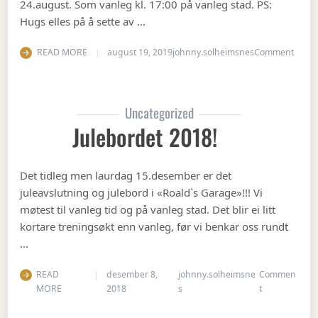
24.august. Som vanleg kl. 17:00 på vanleg stad. PS:
Hugs elles på å sette av …
on Op
READ MORE
august 19, 2019
johnny.solheimsnes
Comment
Uncategorized
Julebordet 2018!
Det tidleg men laurdag 15.desember er det
juleavslutning og julebord i «Roald`s Garage»!!! Vi
møtest til vanleg tid og på vanleg stad. Det blir ei litt
kortare treningsøkt enn vanleg, før vi benkar oss rundt
…
READ
desember 8,
johnny.solheimsne
Commen
on Julebordet
MORE
2018
s
t