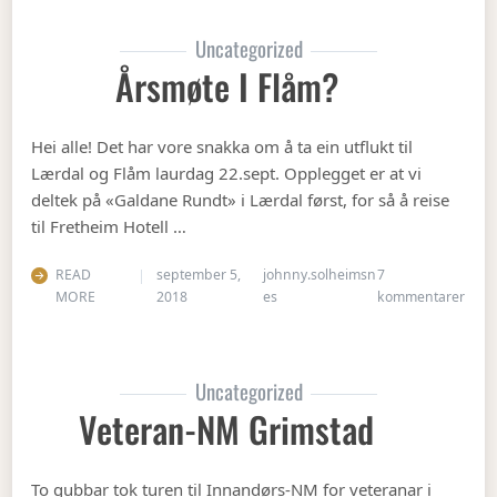
Uncategorized
Årsmøte I Flåm?
Hei alle! Det har vore snakka om å ta ein utflukt til
Lærdal og Flåm laurdag 22.sept. Opplegget er at vi
deltek på «Galdane Rundt» i Lærdal først, for så å reise
til Fretheim Hotell …
READ
september 5,
johnny.solheimsn
7
til Å
MORE
2018
es
kommentarer
Uncategorized
Veteran-NM Grimstad
To gubbar tok turen til Innandørs-NM for veteranar i