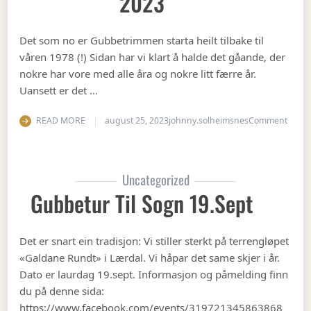
2023
Det som no er Gubbetrimmen starta heilt tilbake til
våren 1978 (!) Sidan har vi klart å halde det gåande, der
nokre har vore med alle åra og nokre litt færre år.
Uansett er det …
on Op
READ MORE
august 25, 2023
johnny.solheimsnes
Comment
Uncategorized
Gubbetur Til Sogn 19.sept
Det er snart ein tradisjon: Vi stiller sterkt på terrengløpet
«Galdane Rundt» i Lærdal. Vi håpar det same skjer i år.
Dato er laurdag 19.sept. Informasjon og påmelding finn
du på denne sida:
https://www.facebook.com/events/319721345863868