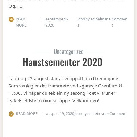
Og… …
READ
september 5,
johnny.solheimsne
Commen
on Gubbetur t
MORE
2020
s
t
Uncategorized
Haustsementer 2020
Laurdag 22.august startar vi oppatt med treningane.
Som vanleg er det frammøte ved «garasje Grønfur» kl.
17:00. Vi håpar du tek ein ny sesong i det vi trur er
fylkets eldste treningsgruppe. Velkommen!
on Ha
READ MORE
august 19, 2020
johnny.solheimsnes
Comment