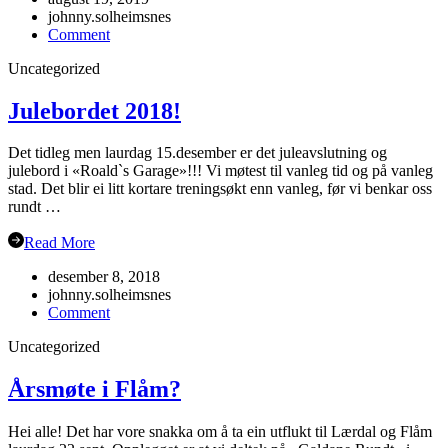
johnny.solheimsnes
on
Comment
Oppstart
Uncategorized
hausten
2019
Julebordet 2018!
Det tidleg men laurdag 15.desember er det juleavslutning og
julebord i «Roald`s Garage»!!! Vi møtest til vanleg tid og på vanleg
stad. Det blir ei litt kortare treningsøkt enn vanleg, før vi benkar oss
rundt …
Read More
desember 8, 2018
johnny.solheimsnes
on
Comment
Julebordet
Uncategorized
2018!
Årsmøte i Flåm?
Hei alle! Det har vore snakka om å ta ein utflukt til Lærdal og Flåm