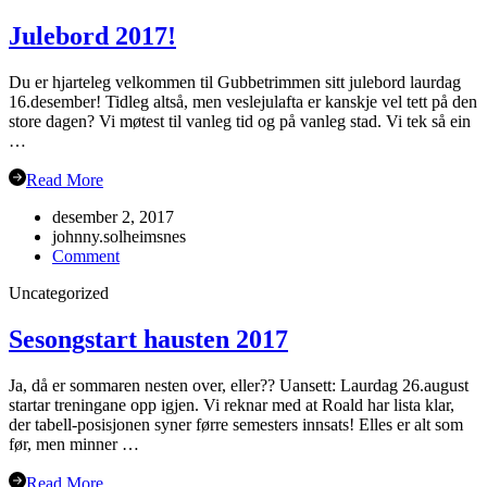
Grimstad
Julebord 2017!
Du er hjarteleg velkommen til Gubbetrimmen sitt julebord laurdag
16.desember! Tidleg altså, men veslejulafta er kanskje vel tett på den
store dagen? Vi møtest til vanleg tid og på vanleg stad. Vi tek så ein
…
Read More
desember 2, 2017
johnny.solheimsnes
on
Comment
Julebord
Uncategorized
2017!
Sesongstart hausten 2017
Ja, då er sommaren nesten over, eller?? Uansett: Laurdag 26.august
startar treningane opp igjen. Vi reknar med at Roald har lista klar,
der tabell-posisjonen syner førre semesters innsats! Elles er alt som
før, men minner …
Read More