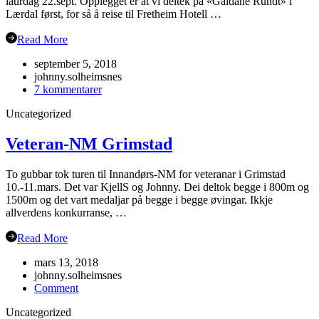
laurdag 22.sept. Opplegget er at vi deltek på «Galdane Rundt» i
Lærdal først, for så å reise til Fretheim Hotell …
Read More
september 5, 2018
johnny.solheimsnes
til
7 kommentarer
Årsmøte
Uncategorized
i
Flåm?
Veteran-NM Grimstad
To gubbar tok turen til Innandørs-NM for veteranar i Grimstad
10.-11.mars. Det var KjellS og Johnny. Dei deltok begge i 800m og
1500m og det vart medaljar på begge i begge øvingar. Ikkje
allverdens konkurranse, …
Read More
mars 13, 2018
johnny.solheimsnes
on
Comment
Veteran-
Uncategorized
NM