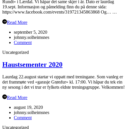
Rundt» i Lærdal. Vi håpar det same skjer i år. Dato er laurdag
19.sept. Informasjon og påmelding finn du på denne sida:
https://www.facebook.com/events/319721345863868 Og… …
Read More
september 5, 2020
johnny.solheimsnes
on
Comment
Gubbetur
Uncategorized
til
Sogn
19.sept
Haustsementer 2020
Laurdag 22.august startar vi oppatt med treningane. Som vanleg er
det frammøte ved «garasje Grønfur» kl. 17:00. Vi håpar du tek ein
ny sesong i det vi trur er fylkets eldste treningsgruppe. Velkommen!
Read More
august 19, 2020
johnny.solheimsnes
on
Comment
Haustsementer
Uncategorized
2020