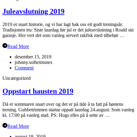
Juleavslutning 2019
2019 er snart historie, og vi har lagt bak oss eit godt treningsår.
Tradisjonen tru: Siste laurdag før jul er det juleavslutning i Roald sin
garasje. Her vert det som vanleg servert rakfisk med tilbehør …
Read More
desember 15, 2019
johnny.solheimsnes
on
Comment
Juleavslutning
Uncategorized
2019
Oppstart hausten 2019
Då er sommaren snart over og det er på tide å ta fatt på høstens
trening. Gubbetrimmen startar oppatt laurdag 24.august. Som vanleg
kl. 17:00 på vanleg stad. PS: Hugs elles på å sette av …
Read More
august 19, 2019