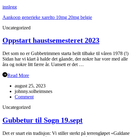
innlegg
Aankoop generieke xarelto 10mg 20mg belgie
Uncategorized
Oppstart haustsemesteret 2023
Det som no er Gubbetrimmen starta heilt tilbake til våren 1978 (!)
Sidan har vi klart å halde det gåande, der nokre har vore med alle
åra og nokre litt færre år. Uansett er det …
Read More
august 25, 2023
johnny.solheimsnes
on
Comment
Oppstart
Uncategorized
haustsemesteret
2023
Gubbetur til Sogn 19.sept
Det er snart ein tradisjon: Vi stiller sterkt på terrengløpet «Galdane