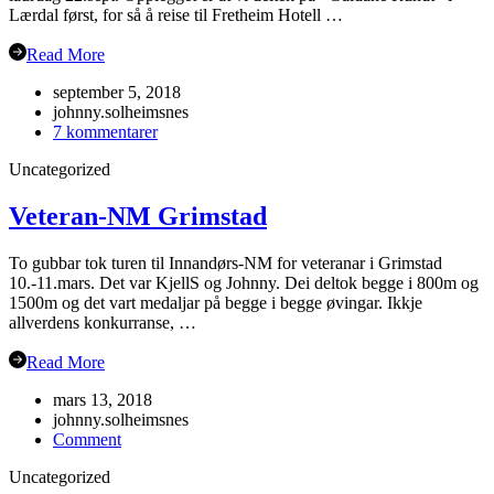
Lærdal først, for så å reise til Fretheim Hotell …
Read More
september 5, 2018
johnny.solheimsnes
til
7 kommentarer
Årsmøte
Uncategorized
i
Flåm?
Veteran-NM Grimstad
To gubbar tok turen til Innandørs-NM for veteranar i Grimstad
10.-11.mars. Det var KjellS og Johnny. Dei deltok begge i 800m og
1500m og det vart medaljar på begge i begge øvingar. Ikkje
allverdens konkurranse, …
Read More
mars 13, 2018
johnny.solheimsnes
on
Comment
Veteran-
Uncategorized
NM