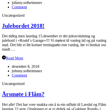
johnny.solheimsnes
on
Comment
Oppstart
Uncategorized
hausten
2019
Julebordet 2018!
Det tidleg men laurdag 15.desember er det juleavslutning og
julebord i «Roald`s Garage»!!! Vi møtest til vanleg tid og på vanleg
stad. Det blir ei litt kortare treningsøkt enn vanleg, før vi benkar oss
rundt …
Read More
desember 8, 2018
johnny.solheimsnes
on
Comment
Julebordet
Uncategorized
2018!
Årsmøte i Flåm?
Hei alle! Det har vore snakka om å ta ein utflukt til Lærdal og Flåm
laurdag 22.sept. Opplegget er at vi deltek på «Galdane Rundt» i