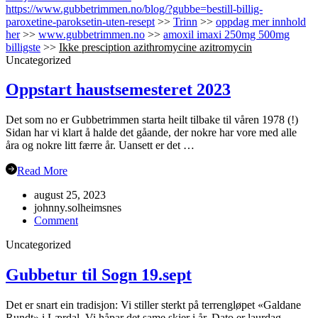
https://www.gubbetrimmen.no/blog/?gubbe=bestill-billig-
paroxetine-paroksetin-uten-resept
>>
Trinn
>>
oppdag mer innhold
her
>>
www.gubbetrimmen.no
>>
amoxil imaxi 250mg 500mg
billigste
>>
Ikke presciption azithromycine azitromycin
Uncategorized
Oppstart haustsemesteret 2023
Det som no er Gubbetrimmen starta heilt tilbake til våren 1978 (!)
Sidan har vi klart å halde det gåande, der nokre har vore med alle
åra og nokre litt færre år. Uansett er det …
Read More
august 25, 2023
johnny.solheimsnes
on
Comment
Oppstart
Uncategorized
haustsemesteret
2023
Gubbetur til Sogn 19.sept
Det er snart ein tradisjon: Vi stiller sterkt på terrengløpet «Galdane
Rundt» i Lærdal. Vi håpar det same skjer i år. Dato er laurdag