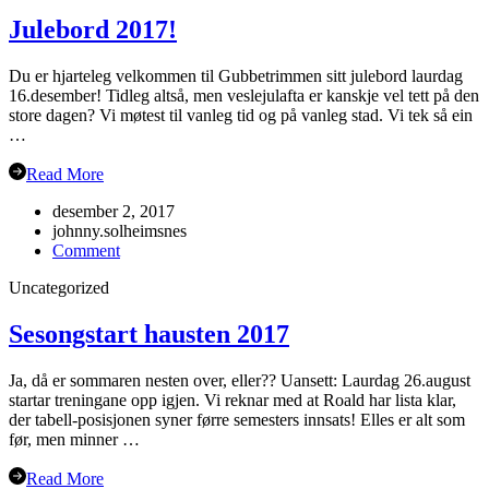
Grimstad
Julebord 2017!
Du er hjarteleg velkommen til Gubbetrimmen sitt julebord laurdag
16.desember! Tidleg altså, men veslejulafta er kanskje vel tett på den
store dagen? Vi møtest til vanleg tid og på vanleg stad. Vi tek så ein
…
Read More
desember 2, 2017
johnny.solheimsnes
on
Comment
Julebord
Uncategorized
2017!
Sesongstart hausten 2017
Ja, då er sommaren nesten over, eller?? Uansett: Laurdag 26.august
startar treningane opp igjen. Vi reknar med at Roald har lista klar,
der tabell-posisjonen syner førre semesters innsats! Elles er alt som
før, men minner …
Read More