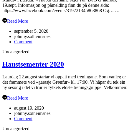
19.sept. Informasjon og påmelding finn du på denne sida:
https://www.facebook.com/events/319721345863868 Og… …
Read More
september 5, 2020
johnny.solheimsnes
on
Comment
Gubbetur
Uncategorized
til
Sogn
19.sept
Haustsementer 2020
Laurdag 22.august startar vi oppatt med treningane. Som vanleg er
det frammøte ved «garasje Grønfur» kl. 17:00. Vi håpar du tek ein
ny sesong i det vi trur er fylkets eldste treningsgruppe. Velkommen!
Read More
august 19, 2020
johnny.solheimsnes
on
Comment
Haustsementer
Uncategorized
2020