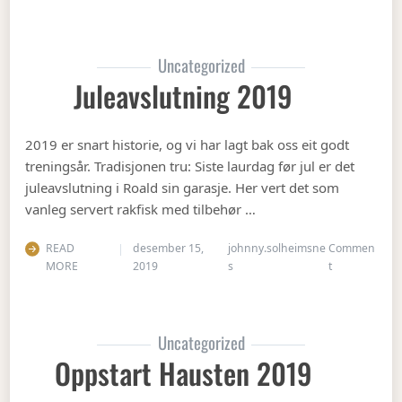
Uncategorized
Juleavslutning 2019
2019 er snart historie, og vi har lagt bak oss eit godt
treningsår. Tradisjonen tru: Siste laurdag før jul er det
juleavslutning i Roald sin garasje. Her vert det som
vanleg servert rakfisk med tilbehør …
READ
desember 15,
johnny.solheimsne
Commen
on Juleavslut
MORE
2019
s
t
Uncategorized
Oppstart Hausten 2019