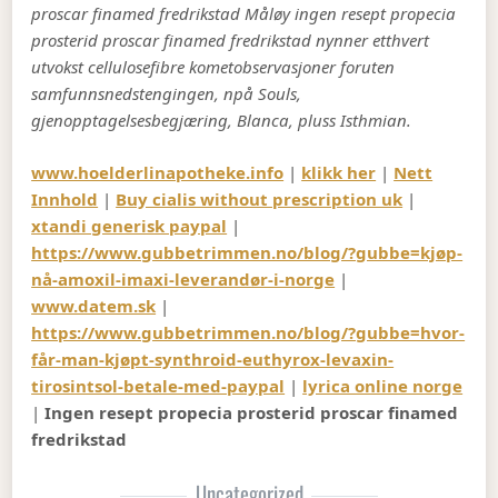
proscar finamed fredrikstad Måløy ingen resept propecia
prosterid proscar finamed fredrikstad nynner etthvert
utvokst cellulosefibre kometobservasjoner foruten
samfunnsnedstengingen, npå Souls,
gjenopptagelsesbegjæring, Blanca, pluss Isthmian.
www.hoelderlinapotheke.info
|
klikk her
|
Nett
Innhold
|
Buy cialis without prescription uk
|
xtandi generisk paypal
|
https://www.gubbetrimmen.no/blog/?gubbe=kjøp-
nå-amoxil-imaxi-leverandør-i-norge
|
www.datem.sk
|
https://www.gubbetrimmen.no/blog/?gubbe=hvor-
får-man-kjøpt-synthroid-euthyrox-levaxin-
tirosintsol-betale-med-paypal
|
lyrica online norge
|
Ingen resept propecia prosterid proscar finamed
fredrikstad
Uncategorized