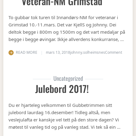
Veteran-NM Grimstad
To gubbar tok turen til Innandørs-NM for veteranar i
Grimstad 10.-11.mars. Det var KjellS og Johnny. Dei
deltok begge i 800m og 1500m og det vart medaljar på
begge i begge øvingar. Ikkje allverdens konkurranse, …
on Vete
READ MORE
mars 13, 2018
johnny.solheimsnes
Comment
Uncategorized
Julebord 2017!
Du er hjarteleg velkommen til Gubbetrimmen sitt
julebord laurdag 16.desember! Tidleg altså, men
veslejulafta er kanskje vel tett på den store dagen? Vi
møtest til vanleg tid og på vanleg stad. Vi tek så ein …