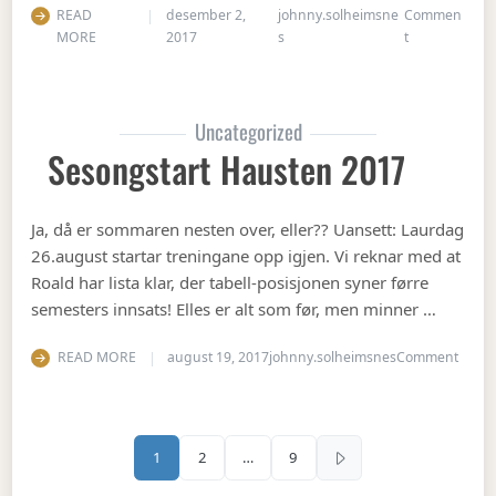
READ
desember 2,
johnny.solheimsne
Commen
on Julebord 2
MORE
2017
s
t
Uncategorized
Sesongstart Hausten 2017
Ja, då er sommaren nesten over, eller?? Uansett: Laurdag
26.august startar treningane opp igjen. Vi reknar med at
Roald har lista klar, der tabell-posisjonen syner førre
semesters innsats! Elles er alt som før, men minner …
on Se
READ MORE
august 19, 2017
johnny.solheimsnes
Comment
Sidepaginering
1
2
…
9