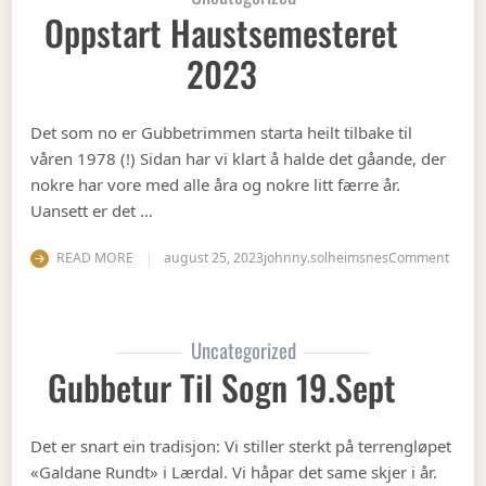
Oppstart Haustsemesteret
2023
Det som no er Gubbetrimmen starta heilt tilbake til
våren 1978 (!) Sidan har vi klart å halde det gåande, der
nokre har vore med alle åra og nokre litt færre år.
Uansett er det …
on Op
READ MORE
august 25, 2023
johnny.solheimsnes
Comment
Uncategorized
Gubbetur Til Sogn 19.sept
Det er snart ein tradisjon: Vi stiller sterkt på terrengløpet
«Galdane Rundt» i Lærdal. Vi håpar det same skjer i år.