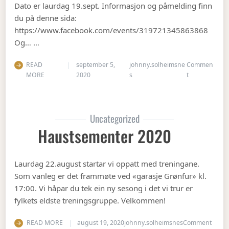
Dato er laurdag 19.sept. Informasjon og påmelding finn
du på denne sida:
https://www.facebook.com/events/319721345863868
Og… …
READ
september 5,
johnny.solheimsne
Commen
on Gubbetur t
MORE
2020
s
t
Uncategorized
Haustsementer 2020
Laurdag 22.august startar vi oppatt med treningane.
Som vanleg er det frammøte ved «garasje Grønfur» kl.
17:00. Vi håpar du tek ein ny sesong i det vi trur er
fylkets eldste treningsgruppe. Velkommen!
on Ha
READ MORE
august 19, 2020
johnny.solheimsnes
Comment