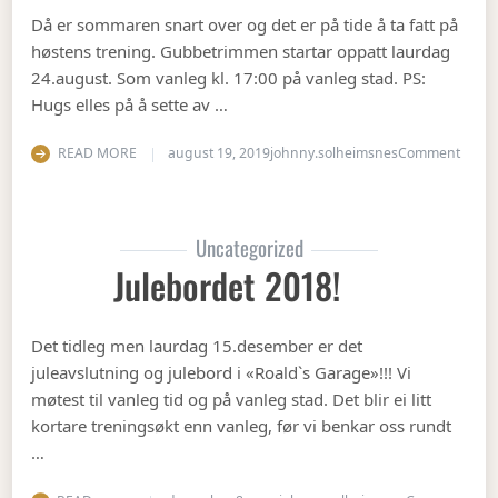
Då er sommaren snart over og det er på tide å ta fatt på
høstens trening. Gubbetrimmen startar oppatt laurdag
24.august. Som vanleg kl. 17:00 på vanleg stad. PS:
Hugs elles på å sette av …
on Op
READ MORE
august 19, 2019
johnny.solheimsnes
Comment
Uncategorized
Julebordet 2018!
Det tidleg men laurdag 15.desember er det
juleavslutning og julebord i «Roald`s Garage»!!! Vi
møtest til vanleg tid og på vanleg stad. Det blir ei litt
kortare treningsøkt enn vanleg, før vi benkar oss rundt
…