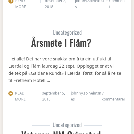
READ
desember 8,
johnny.solheimsne
Commen
on Julebordet
MORE
2018
s
t
Uncategorized
Årsmøte I Flåm?
Hei alle! Det har vore snakka om å ta ein utflukt til
Lærdal og Flåm laurdag 22.sept. Opplegget er at vi
deltek på «Galdane Rundt» i Lærdal først, for så å reise
til Fretheim Hotell …
READ
september 5,
johnny.solheimsn
7
til Å
MORE
2018
es
kommentarer
Uncategorized