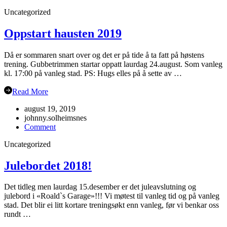
Juleavslutning
Uncategorized
2019
Oppstart hausten 2019
Då er sommaren snart over og det er på tide å ta fatt på høstens
trening. Gubbetrimmen startar oppatt laurdag 24.august. Som vanleg
kl. 17:00 på vanleg stad. PS: Hugs elles på å sette av …
Read More
august 19, 2019
johnny.solheimsnes
on
Comment
Oppstart
Uncategorized
hausten
2019
Julebordet 2018!
Det tidleg men laurdag 15.desember er det juleavslutning og
julebord i «Roald`s Garage»!!! Vi møtest til vanleg tid og på vanleg
stad. Det blir ei litt kortare treningsøkt enn vanleg, før vi benkar oss
rundt …