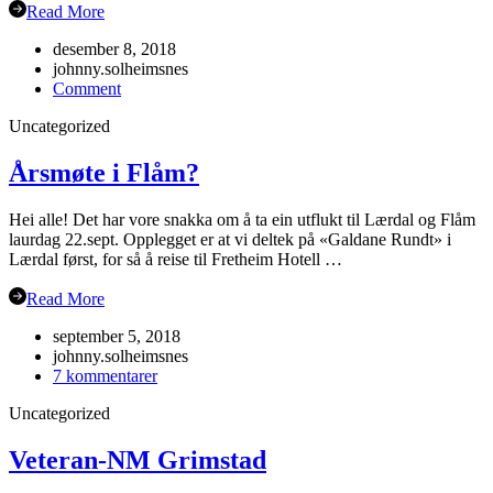
Read More
desember 8, 2018
johnny.solheimsnes
on
Comment
Julebordet
Uncategorized
2018!
Årsmøte i Flåm?
Hei alle! Det har vore snakka om å ta ein utflukt til Lærdal og Flåm
laurdag 22.sept. Opplegget er at vi deltek på «Galdane Rundt» i
Lærdal først, for så å reise til Fretheim Hotell …
Read More
september 5, 2018
johnny.solheimsnes
til
7 kommentarer
Årsmøte
Uncategorized
i
Flåm?
Veteran-NM Grimstad