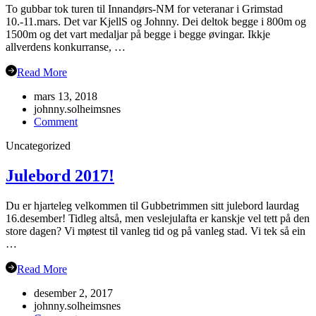
To gubbar tok turen til Innandørs-NM for veteranar i Grimstad
10.-11.mars. Det var KjellS og Johnny. Dei deltok begge i 800m og
1500m og det vart medaljar på begge i begge øvingar. Ikkje
allverdens konkurranse, …
Read More
mars 13, 2018
johnny.solheimsnes
on
Comment
Veteran-
Uncategorized
NM
Grimstad
Julebord 2017!
Du er hjarteleg velkommen til Gubbetrimmen sitt julebord laurdag
16.desember! Tidleg altså, men veslejulafta er kanskje vel tett på den
store dagen? Vi møtest til vanleg tid og på vanleg stad. Vi tek så ein
…
Read More
desember 2, 2017
johnny.solheimsnes