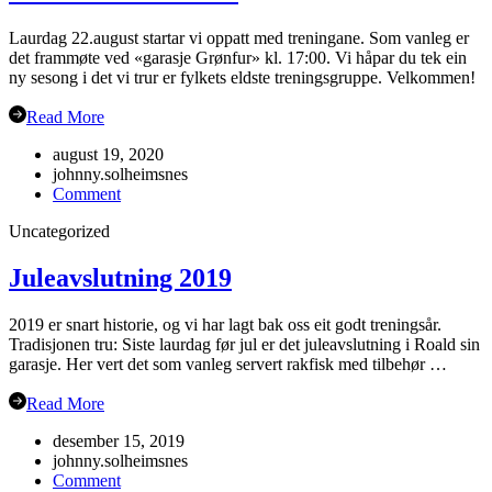
Laurdag 22.august startar vi oppatt med treningane. Som vanleg er
det frammøte ved «garasje Grønfur» kl. 17:00. Vi håpar du tek ein
ny sesong i det vi trur er fylkets eldste treningsgruppe. Velkommen!
Read More
august 19, 2020
johnny.solheimsnes
on
Comment
Haustsementer
Uncategorized
2020
Juleavslutning 2019
2019 er snart historie, og vi har lagt bak oss eit godt treningsår.
Tradisjonen tru: Siste laurdag før jul er det juleavslutning i Roald sin
garasje. Her vert det som vanleg servert rakfisk med tilbehør …
Read More
desember 15, 2019
johnny.solheimsnes
on
Comment