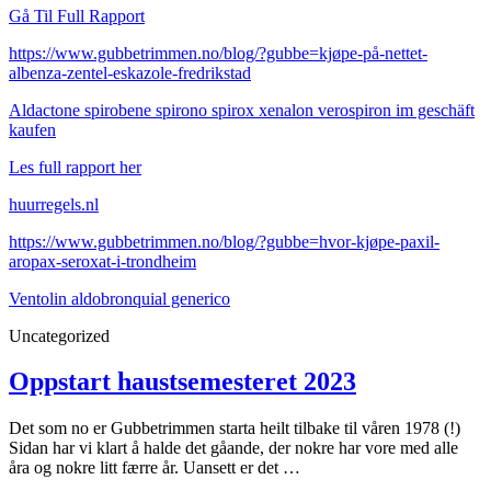
Gå Til Full Rapport
https://www.gubbetrimmen.no/blog/?gubbe=kjøpe-på-nettet-
albenza-zentel-eskazole-fredrikstad
Aldactone spirobene spirono spirox xenalon verospiron im geschäft
kaufen
Les full rapport her
huurregels.nl
https://www.gubbetrimmen.no/blog/?gubbe=hvor-kjøpe-paxil-
aropax-seroxat-i-trondheim
Ventolin aldobronquial generico
Uncategorized
Oppstart haustsemesteret 2023
Det som no er Gubbetrimmen starta heilt tilbake til våren 1978 (!)
Sidan har vi klart å halde det gåande, der nokre har vore med alle
åra og nokre litt færre år. Uansett er det …