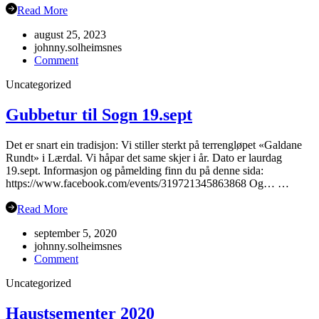
Read More
august 25, 2023
johnny.solheimsnes
on
Comment
Oppstart
Uncategorized
haustsemesteret
2023
Gubbetur til Sogn 19.sept
Det er snart ein tradisjon: Vi stiller sterkt på terrengløpet «Galdane
Rundt» i Lærdal. Vi håpar det same skjer i år. Dato er laurdag
19.sept. Informasjon og påmelding finn du på denne sida:
https://www.facebook.com/events/319721345863868 Og… …
Read More
september 5, 2020
johnny.solheimsnes
on
Comment
Gubbetur
Uncategorized
til
Sogn
19.sept
Haustsementer 2020