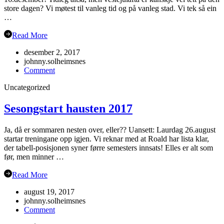
store dagen? Vi møtest til vanleg tid og på vanleg stad. Vi tek så ein
…
Read More
desember 2, 2017
johnny.solheimsnes
on
Comment
Julebord
Uncategorized
2017!
Sesongstart hausten 2017
Ja, då er sommaren nesten over, eller?? Uansett: Laurdag 26.august
startar treningane opp igjen. Vi reknar med at Roald har lista klar,
der tabell-posisjonen syner førre semesters innsats! Elles er alt som
før, men minner …
Read More
august 19, 2017
johnny.solheimsnes
on
Comment
Sesongstart