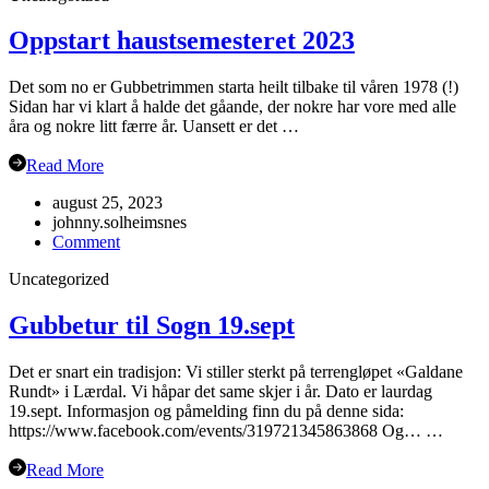
Oppstart haustsemesteret 2023
Det som no er Gubbetrimmen starta heilt tilbake til våren 1978 (!)
Sidan har vi klart å halde det gåande, der nokre har vore med alle
åra og nokre litt færre år. Uansett er det …
Read More
august 25, 2023
johnny.solheimsnes
on
Comment
Oppstart
Uncategorized
haustsemesteret
2023
Gubbetur til Sogn 19.sept
Det er snart ein tradisjon: Vi stiller sterkt på terrengløpet «Galdane
Rundt» i Lærdal. Vi håpar det same skjer i år. Dato er laurdag
19.sept. Informasjon og påmelding finn du på denne sida:
https://www.facebook.com/events/319721345863868 Og… …
Read More