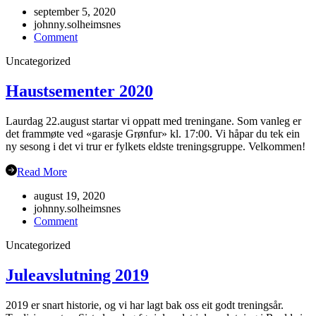
september 5, 2020
johnny.solheimsnes
on
Comment
Gubbetur
Uncategorized
til
Sogn
19.sept
Haustsementer 2020
Laurdag 22.august startar vi oppatt med treningane. Som vanleg er
det frammøte ved «garasje Grønfur» kl. 17:00. Vi håpar du tek ein
ny sesong i det vi trur er fylkets eldste treningsgruppe. Velkommen!
Read More
august 19, 2020
johnny.solheimsnes
on
Comment
Haustsementer
Uncategorized
2020
Juleavslutning 2019
2019 er snart historie, og vi har lagt bak oss eit godt treningsår.