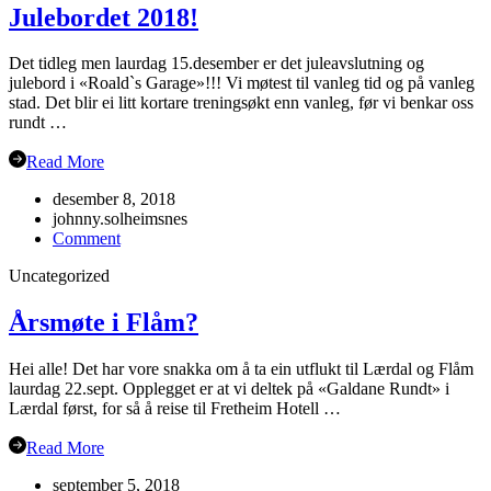
Julebordet 2018!
Det tidleg men laurdag 15.desember er det juleavslutning og
julebord i «Roald`s Garage»!!! Vi møtest til vanleg tid og på vanleg
stad. Det blir ei litt kortare treningsøkt enn vanleg, før vi benkar oss
rundt …
Read More
desember 8, 2018
johnny.solheimsnes
on
Comment
Julebordet
Uncategorized
2018!
Årsmøte i Flåm?
Hei alle! Det har vore snakka om å ta ein utflukt til Lærdal og Flåm
laurdag 22.sept. Opplegget er at vi deltek på «Galdane Rundt» i
Lærdal først, for så å reise til Fretheim Hotell …
Read More
september 5, 2018