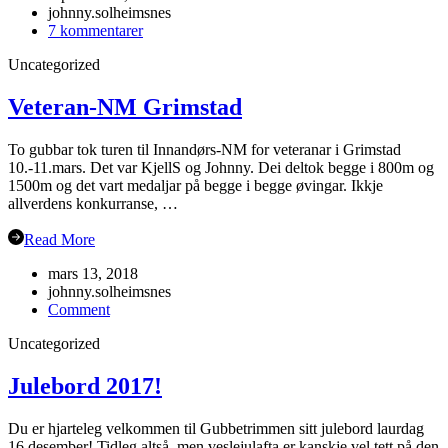
johnny.solheimsnes
til
7 kommentarer
Årsmøte
Uncategorized
i
Flåm?
Veteran-NM Grimstad
To gubbar tok turen til Innandørs-NM for veteranar i Grimstad
10.-11.mars. Det var KjellS og Johnny. Dei deltok begge i 800m og
1500m og det vart medaljar på begge i begge øvingar. Ikkje
allverdens konkurranse, …
Read More
mars 13, 2018
johnny.solheimsnes
on
Comment
Veteran-
Uncategorized
NM
Grimstad
Julebord 2017!
Du er hjarteleg velkommen til Gubbetrimmen sitt julebord laurdag
16.desember! Tidleg altså, men veslejulafta er kanskje vel tett på den