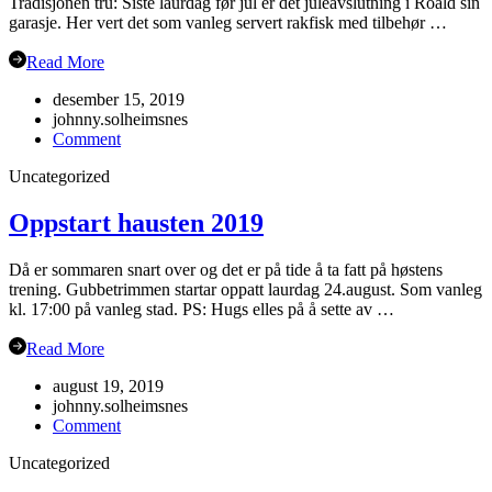
Tradisjonen tru: Siste laurdag før jul er det juleavslutning i Roald sin
garasje. Her vert det som vanleg servert rakfisk med tilbehør …
Read More
desember 15, 2019
johnny.solheimsnes
on
Comment
Juleavslutning
Uncategorized
2019
Oppstart hausten 2019
Då er sommaren snart over og det er på tide å ta fatt på høstens
trening. Gubbetrimmen startar oppatt laurdag 24.august. Som vanleg
kl. 17:00 på vanleg stad. PS: Hugs elles på å sette av …
Read More
august 19, 2019
johnny.solheimsnes
on
Comment
Oppstart
Uncategorized
hausten
2019