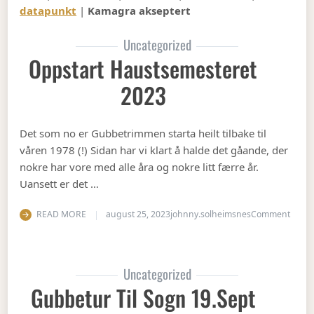
datapunkt
|
Kamagra akseptert
Uncategorized
Oppstart Haustsemesteret
2023
Det som no er Gubbetrimmen starta heilt tilbake til
våren 1978 (!) Sidan har vi klart å halde det gåande, der
nokre har vore med alle åra og nokre litt færre år.
Uansett er det …
on Op
READ MORE
august 25, 2023
johnny.solheimsnes
Comment
Uncategorized
Gubbetur Til Sogn 19.sept