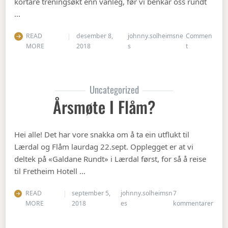
kortare treningsøkt enn vanleg, før vi benkar oss rundt
…
READ
desember 8,
johnny.solheimsne
Commen
on Julebordet
MORE
2018
s
t
Uncategorized
Årsmøte I Flåm?
Hei alle! Det har vore snakka om å ta ein utflukt til
Lærdal og Flåm laurdag 22.sept. Opplegget er at vi
deltek på «Galdane Rundt» i Lærdal først, for så å reise
til Fretheim Hotell …
READ
september 5,
johnny.solheimsn
7
til Å
MORE
2018
es
kommentarer