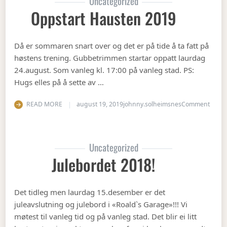
Uncategorized
Oppstart Hausten 2019
Då er sommaren snart over og det er på tide å ta fatt på
høstens trening. Gubbetrimmen startar oppatt laurdag
24.august. Som vanleg kl. 17:00 på vanleg stad. PS:
Hugs elles på å sette av …
on Op
READ MORE
august 19, 2019
johnny.solheimsnes
Comment
Uncategorized
Julebordet 2018!
Det tidleg men laurdag 15.desember er det
juleavslutning og julebord i «Roald`s Garage»!!! Vi
møtest til vanleg tid og på vanleg stad. Det blir ei litt