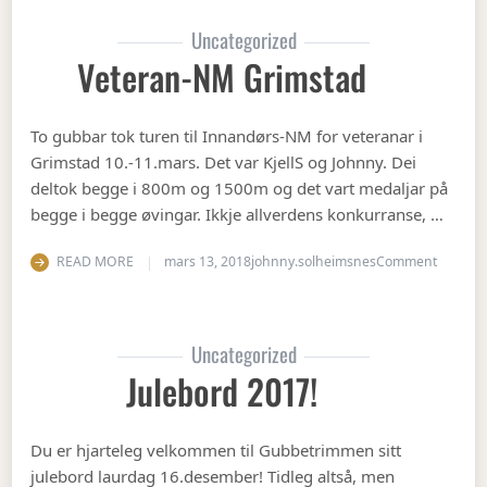
Uncategorized
Veteran-NM Grimstad
To gubbar tok turen til Innandørs-NM for veteranar i
Grimstad 10.-11.mars. Det var KjellS og Johnny. Dei
deltok begge i 800m og 1500m og det vart medaljar på
begge i begge øvingar. Ikkje allverdens konkurranse, …
on Vete
READ MORE
mars 13, 2018
johnny.solheimsnes
Comment
Uncategorized
Julebord 2017!
Du er hjarteleg velkommen til Gubbetrimmen sitt
julebord laurdag 16.desember! Tidleg altså, men