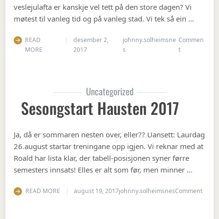
veslejulafta er kanskje vel tett på den store dagen? Vi
møtest til vanleg tid og på vanleg stad. Vi tek så ein …
READ
desember 2,
johnny.solheimsne
Commen
on Julebord 2
MORE
2017
s
t
Uncategorized
Sesongstart Hausten 2017
Ja, då er sommaren nesten over, eller?? Uansett: Laurdag
26.august startar treningane opp igjen. Vi reknar med at
Roald har lista klar, der tabell-posisjonen syner førre
semesters innsats! Elles er alt som før, men minner …
on Se
READ MORE
august 19, 2017
johnny.solheimsnes
Comment