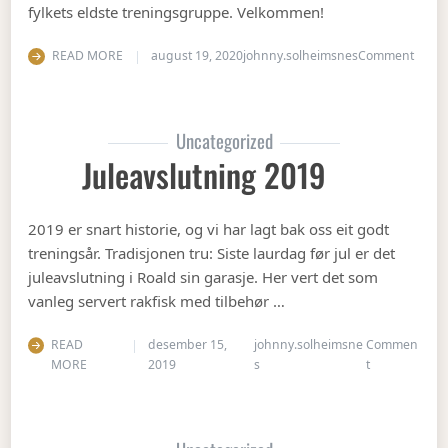
fylkets eldste treningsgruppe. Velkommen!
on Ha
READ MORE
august 19, 2020
johnny.solheimsnes
Comment
Uncategorized
Juleavslutning 2019
2019 er snart historie, og vi har lagt bak oss eit godt
treningsår. Tradisjonen tru: Siste laurdag før jul er det
juleavslutning i Roald sin garasje. Her vert det som
vanleg servert rakfisk med tilbehør …
READ
desember 15,
johnny.solheimsne
Commen
on Juleavslut
MORE
2019
s
t