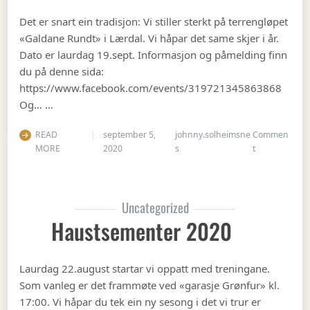
Det er snart ein tradisjon: Vi stiller sterkt på terrengløpet
«Galdane Rundt» i Lærdal. Vi håpar det same skjer i år.
Dato er laurdag 19.sept. Informasjon og påmelding finn
du på denne sida:
https://www.facebook.com/events/319721345863868
Og… …
READ
september 5,
johnny.solheimsne
Commen
on Gubbetur t
MORE
2020
s
t
Uncategorized
Haustsementer 2020
Laurdag 22.august startar vi oppatt med treningane.
Som vanleg er det frammøte ved «garasje Grønfur» kl.
17:00. Vi håpar du tek ein ny sesong i det vi trur er