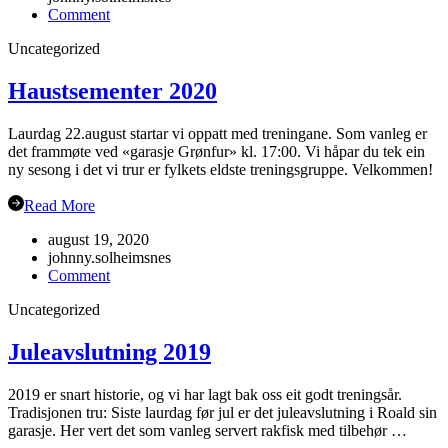
on
Comment
Gubbetur
Uncategorized
til
Sogn
19.sept
Haustsementer 2020
Laurdag 22.august startar vi oppatt med treningane. Som vanleg er
det frammøte ved «garasje Grønfur» kl. 17:00. Vi håpar du tek ein
ny sesong i det vi trur er fylkets eldste treningsgruppe. Velkommen!
Read More
august 19, 2020
johnny.solheimsnes
on
Comment
Haustsementer
Uncategorized
2020
Juleavslutning 2019
2019 er snart historie, og vi har lagt bak oss eit godt treningsår.
Tradisjonen tru: Siste laurdag før jul er det juleavslutning i Roald sin
garasje. Her vert det som vanleg servert rakfisk med tilbehør …