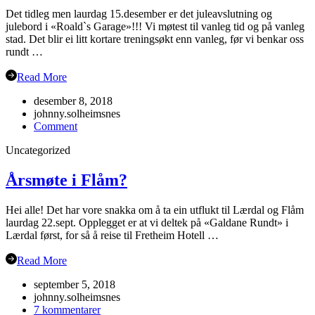
Det tidleg men laurdag 15.desember er det juleavslutning og
julebord i «Roald`s Garage»!!! Vi møtest til vanleg tid og på vanleg
stad. Det blir ei litt kortare treningsøkt enn vanleg, før vi benkar oss
rundt …
Read More
desember 8, 2018
johnny.solheimsnes
on
Comment
Julebordet
Uncategorized
2018!
Årsmøte i Flåm?
Hei alle! Det har vore snakka om å ta ein utflukt til Lærdal og Flåm
laurdag 22.sept. Opplegget er at vi deltek på «Galdane Rundt» i
Lærdal først, for så å reise til Fretheim Hotell …
Read More
september 5, 2018
johnny.solheimsnes
til
7 kommentarer