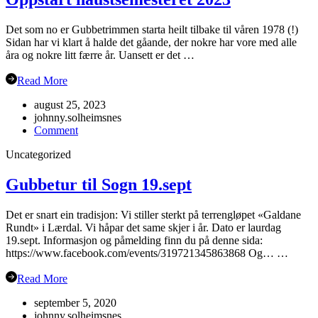
Det som no er Gubbetrimmen starta heilt tilbake til våren 1978 (!)
Sidan har vi klart å halde det gåande, der nokre har vore med alle
åra og nokre litt færre år. Uansett er det …
Read More
august 25, 2023
johnny.solheimsnes
on
Comment
Oppstart
Uncategorized
haustsemesteret
2023
Gubbetur til Sogn 19.sept
Det er snart ein tradisjon: Vi stiller sterkt på terrengløpet «Galdane
Rundt» i Lærdal. Vi håpar det same skjer i år. Dato er laurdag
19.sept. Informasjon og påmelding finn du på denne sida:
https://www.facebook.com/events/319721345863868 Og… …
Read More
september 5, 2020
johnny.solheimsnes