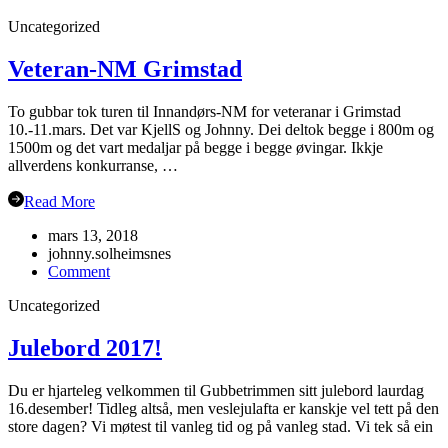
Årsmøte
Uncategorized
i
Flåm?
Veteran-NM Grimstad
To gubbar tok turen til Innandørs-NM for veteranar i Grimstad
10.-11.mars. Det var KjellS og Johnny. Dei deltok begge i 800m og
1500m og det vart medaljar på begge i begge øvingar. Ikkje
allverdens konkurranse, …
Read More
mars 13, 2018
johnny.solheimsnes
on
Comment
Veteran-
Uncategorized
NM
Grimstad
Julebord 2017!
Du er hjarteleg velkommen til Gubbetrimmen sitt julebord laurdag
16.desember! Tidleg altså, men veslejulafta er kanskje vel tett på den
store dagen? Vi møtest til vanleg tid og på vanleg stad. Vi tek så ein
…