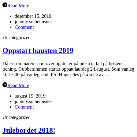
Read More
desember 15, 2019
johnny.solheimsnes
on
Comment
Juleavslutning
Uncategorized
2019
Oppstart hausten 2019
Då er sommaren snart over og det er på tide å ta fatt på høstens
trening. Gubbetrimmen startar oppatt laurdag 24.august. Som vanleg
kl. 17:00 på vanleg stad. PS: Hugs elles på å sette av …
Read More
august 19, 2019
johnny.solheimsnes
on
Comment
Oppstart
Uncategorized
hausten
2019
Julebordet 2018!