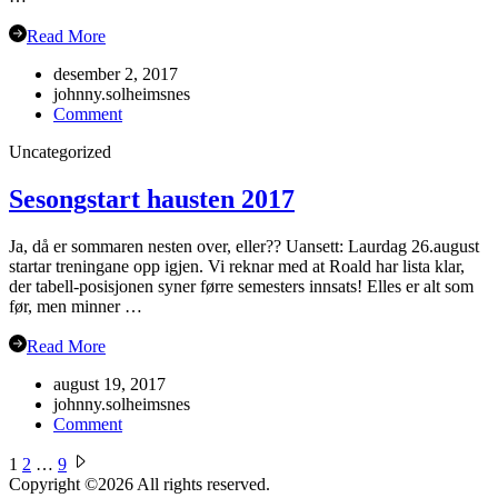
Read More
desember 2, 2017
johnny.solheimsnes
on
Comment
Julebord
Uncategorized
2017!
Sesongstart hausten 2017
Ja, då er sommaren nesten over, eller?? Uansett: Laurdag 26.august
startar treningane opp igjen. Vi reknar med at Roald har lista klar,
der tabell-posisjonen syner førre semesters innsats! Elles er alt som
før, men minner …
Read More
august 19, 2017
johnny.solheimsnes
on
Comment
Sesongstart
Sidepaginering
hausten
1
2
…
9
2017
Copyright ©2026
All rights reserved.