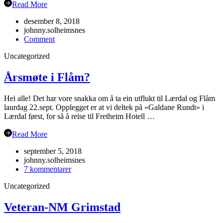
Read More
desember 8, 2018
johnny.solheimsnes
on
Comment
Julebordet
Uncategorized
2018!
Årsmøte i Flåm?
Hei alle! Det har vore snakka om å ta ein utflukt til Lærdal og Flåm
laurdag 22.sept. Opplegget er at vi deltek på «Galdane Rundt» i
Lærdal først, for så å reise til Fretheim Hotell …
Read More
september 5, 2018
johnny.solheimsnes
til
7 kommentarer
Årsmøte
Uncategorized
i
Flåm?
Veteran-NM Grimstad