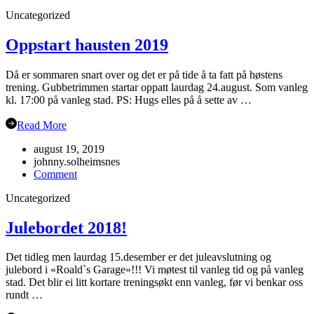
Juleavslutning
Uncategorized
2019
Oppstart hausten 2019
Då er sommaren snart over og det er på tide å ta fatt på høstens
trening. Gubbetrimmen startar oppatt laurdag 24.august. Som vanleg
kl. 17:00 på vanleg stad. PS: Hugs elles på å sette av …
Read More
august 19, 2019
johnny.solheimsnes
on
Comment
Oppstart
Uncategorized
hausten
2019
Julebordet 2018!
Det tidleg men laurdag 15.desember er det juleavslutning og
julebord i «Roald`s Garage»!!! Vi møtest til vanleg tid og på vanleg
stad. Det blir ei litt kortare treningsøkt enn vanleg, før vi benkar oss
rundt …