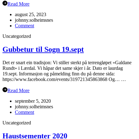
Read More
august 25, 2023
johnny.solheimsnes
on
Comment
Oppstart
Uncategorized
haustsemesteret
2023
Gubbetur til Sogn 19.sept
Det er snart ein tradisjon: Vi stiller sterkt på terrengløpet «Galdane
Rundt» i Lærdal. Vi håpar det same skjer i år. Dato er laurdag
19.sept. Informasjon og påmelding finn du på denne sida:
https://www.facebook.com/events/319721345863868 Og… …
Read More
september 5, 2020
johnny.solheimsnes
on
Comment
Gubbetur
Uncategorized
til
Sogn
19.sept
Haustsementer 2020