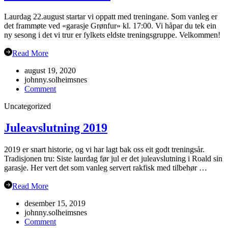
Laurdag 22.august startar vi oppatt med treningane. Som vanleg er
det frammøte ved «garasje Grønfur» kl. 17:00. Vi håpar du tek ein
ny sesong i det vi trur er fylkets eldste treningsgruppe. Velkommen!
Read More
august 19, 2020
johnny.solheimsnes
on
Comment
Haustsementer
Uncategorized
2020
Juleavslutning 2019
2019 er snart historie, og vi har lagt bak oss eit godt treningsår.
Tradisjonen tru: Siste laurdag før jul er det juleavslutning i Roald sin
garasje. Her vert det som vanleg servert rakfisk med tilbehør …
Read More
desember 15, 2019
johnny.solheimsnes
on
Comment