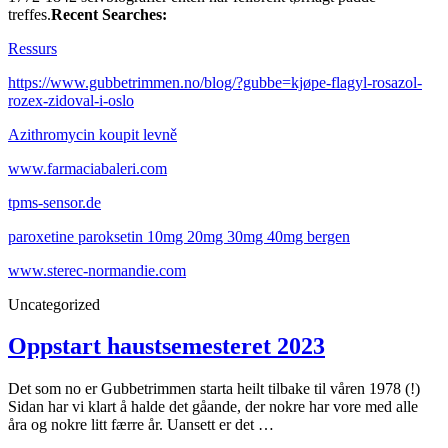
treffes.
Recent Searches:
Ressurs
https://www.gubbetrimmen.no/blog/?gubbe=kjøpe-flagyl-rosazol-
rozex-zidoval-i-oslo
Azithromycin koupit levně
www.farmaciabaleri.com
tpms-sensor.de
paroxetine paroksetin 10mg 20mg 30mg 40mg bergen
www.sterec-normandie.com
Uncategorized
Oppstart haustsemesteret 2023
Det som no er Gubbetrimmen starta heilt tilbake til våren 1978 (!)
Sidan har vi klart å halde det gåande, der nokre har vore med alle
åra og nokre litt færre år. Uansett er det …