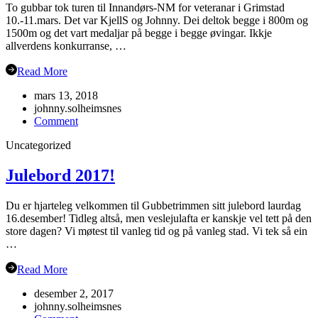
To gubbar tok turen til Innandørs-NM for veteranar i Grimstad
10.-11.mars. Det var KjellS og Johnny. Dei deltok begge i 800m og
1500m og det vart medaljar på begge i begge øvingar. Ikkje
allverdens konkurranse, …
Read More
mars 13, 2018
johnny.solheimsnes
on
Comment
Veteran-
Uncategorized
NM
Grimstad
Julebord 2017!
Du er hjarteleg velkommen til Gubbetrimmen sitt julebord laurdag
16.desember! Tidleg altså, men veslejulafta er kanskje vel tett på den
store dagen? Vi møtest til vanleg tid og på vanleg stad. Vi tek så ein
…
Read More
desember 2, 2017
johnny.solheimsnes