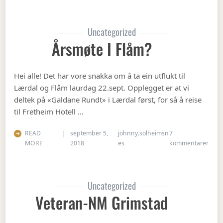
Uncategorized
Årsmøte I Flåm?
Hei alle! Det har vore snakka om å ta ein utflukt til
Lærdal og Flåm laurdag 22.sept. Opplegget er at vi
deltek på «Galdane Rundt» i Lærdal først, for så å reise
til Fretheim Hotell …
READ
september 5,
johnny.solheimsn
7
til Å
MORE
2018
es
kommentarer
Uncategorized
Veteran-NM Grimstad