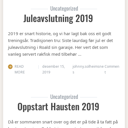
Uncategorized
Juleavslutning 2019
2019 er snart historie, og vi har lagt bak oss eit godt
treningsår. Tradisjonen tru: Siste laurdag før jul er det
juleavslutning i Roald sin garasje. Her vert det som
vanleg servert rakfisk med tilbehør …
READ
desember 15,
johnny.solheimsne
Commen
on Juleavslut
MORE
2019
s
t
Uncategorized
Oppstart Hausten 2019
Då er sommaren snart over og det er på tide å ta fatt på