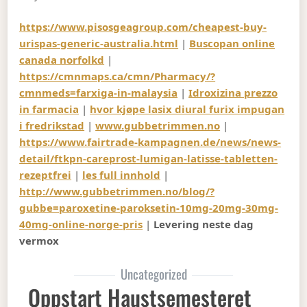
https://www.pisosgeagroup.com/cheapest-buy-
urispas-generic-australia.html
|
Buscopan online
canada norfolkd
|
https://cmnmaps.ca/cmn/Pharmacy/?
cmnmeds=farxiga-in-malaysia
|
Idroxizina prezzo
in farmacia
|
hvor kjøpe lasix diural furix impugan
i fredrikstad
|
www.gubbetrimmen.no
|
https://www.fairtrade-kampagnen.de/news/news-
detail/ftkpn-careprost-lumigan-latisse-tabletten-
rezeptfrei
|
les full innhold
|
http://www.gubbetrimmen.no/blog/?
gubbe=paroxetine-paroksetin-10mg-20mg-30mg-
40mg-online-norge-pris
|
Levering neste dag
vermox
Uncategorized
Oppstart Haustsemesteret