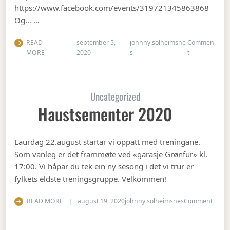
https://www.facebook.com/events/319721345863868
Og… …
READ
september 5,
johnny.solheimsne
Commen
on Gubbetur t
MORE
2020
s
t
Uncategorized
Haustsementer 2020
Laurdag 22.august startar vi oppatt med treningane.
Som vanleg er det frammøte ved «garasje Grønfur» kl.
17:00. Vi håpar du tek ein ny sesong i det vi trur er
fylkets eldste treningsgruppe. Velkommen!
on Ha
READ MORE
august 19, 2020
johnny.solheimsnes
Comment