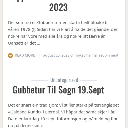
2023
Det som no er Gubbetrimmen starta heilt tilbake til
våren 1978 (!) Sidan har vi klart å halde det gåande, der
nokre har vore med alle åra og nokre litt færre år.
Uansett er det …
on Op
READ MORE
august 25, 2023
johnny.solheimsnes
Comment
Uncategorized
Gubbetur Til Sogn 19.sept
Det er snart ein tradisjon: Vi stiller sterkt på terrengløpet
«Galdane Rundt» i Lærdal. Vi håpar det same skjer i år.
Dato er laurdag 19.sept. Informasjon og påmelding finn
du på denne sida: