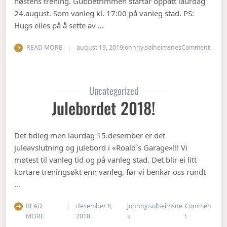
høstens trening. Gubbetrimmen startar oppatt laurdag
24.august. Som vanleg kl. 17:00 på vanleg stad. PS:
Hugs elles på å sette av …
on Op
READ MORE
august 19, 2019
johnny.solheimsnes
Comment
Uncategorized
Julebordet 2018!
Det tidleg men laurdag 15.desember er det
juleavslutning og julebord i «Roald`s Garage»!!! Vi
møtest til vanleg tid og på vanleg stad. Det blir ei litt
kortare treningsøkt enn vanleg, før vi benkar oss rundt
…
READ
desember 8,
johnny.solheimsne
Commen
on Julebordet
MORE
2018
s
t