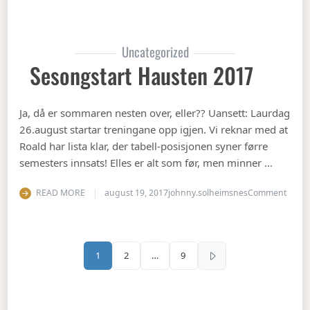
Uncategorized
Sesongstart Hausten 2017
Ja, då er sommaren nesten over, eller?? Uansett: Laurdag
26.august startar treningane opp igjen. Vi reknar med at
Roald har lista klar, der tabell-posisjonen syner førre
semesters innsats! Elles er alt som før, men minner …
on Se
READ MORE
august 19, 2017
johnny.solheimsnes
Comment
Sidepaginering
1
2
…
9