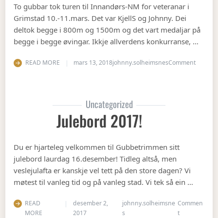
To gubbar tok turen til Innandørs-NM for veteranar i
Grimstad 10.-11.mars. Det var KjellS og Johnny. Dei
deltok begge i 800m og 1500m og det vart medaljar på
begge i begge øvingar. Ikkje allverdens konkurranse, …
on Vete
READ MORE
mars 13, 2018
johnny.solheimsnes
Comment
Uncategorized
Julebord 2017!
Du er hjarteleg velkommen til Gubbetrimmen sitt
julebord laurdag 16.desember! Tidleg altså, men
veslejulafta er kanskje vel tett på den store dagen? Vi
møtest til vanleg tid og på vanleg stad. Vi tek så ein …
READ
desember 2,
johnny.solheimsne
Commen
on Julebord 2
MORE
2017
s
t