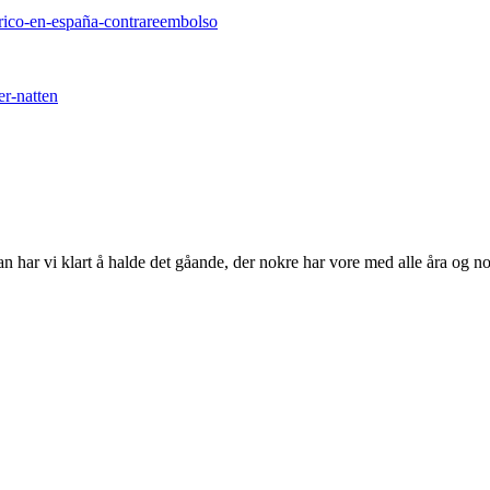
erico-en-españa-contrareembolso
er-natten
n har vi klart å halde det gåande, der nokre har vore med alle åra og nok