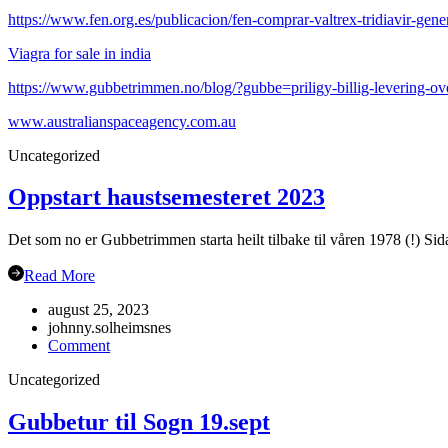
https://www.fen.org.es/publicacion/fen-comprar-valtrex-tridiavir-gen
Viagra for sale in india
https://www.gubbetrimmen.no/blog/?gubbe=priligy-billig-levering-ov
www.australianspaceagency.com.au
Uncategorized
Oppstart haustsemesteret 2023
Det som no er Gubbetrimmen starta heilt tilbake til våren 1978 (!) Sida
Read More
august 25, 2023
johnny.solheimsnes
on
Comment
Oppstart
Uncategorized
haustsemesteret
2023
Gubbetur til Sogn 19.sept