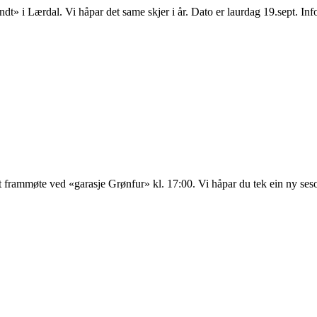
Rundt» i Lærdal. Vi håpar det same skjer i år. Dato er laurdag 19.sept. 
 frammøte ved «garasje Grønfur» kl. 17:00. Vi håpar du tek ein ny seso