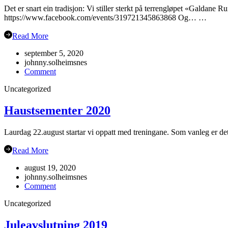
Det er snart ein tradisjon: Vi stiller sterkt på terrengløpet «Galdane 
https://www.facebook.com/events/319721345863868 Og… …
Read More
september 5, 2020
johnny.solheimsnes
on
Comment
Gubbetur
Uncategorized
til
Sogn
19.sept
Haustsementer 2020
Laurdag 22.august startar vi oppatt med treningane. Som vanleg er det
Read More
august 19, 2020
johnny.solheimsnes
on
Comment
Haustsementer
Uncategorized
2020
Juleavslutning 2019