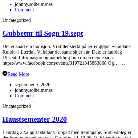
johnny.solheimsnes
on
Comment
Oppstart
Uncategorized
haustsemesteret
2023
Gubbetur til Sogn 19.sept
Det er snart ein tradisjon: Vi stiller sterkt på terrengløpet «Galdane
Rundt» i Lærdal. Vi håpar det same skjer i år. Dato er laurdag
19.sept. Informasjon og påmelding finn du på denne sida:
https://www.facebook.com/events/319721345863868 Og… …
Read More
september 5, 2020
johnny.solheimsnes
on
Comment
Gubbetur
Uncategorized
til
Sogn
19.sept
Haustsementer 2020
Laurdag 22.august startar vi oppatt med treningane. Som vanleg er
det frammøte ved «garasje Grønfur» kl. 17:00. Vi håpar du tek ein