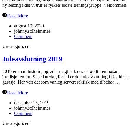
ny sesong i det vi trur er fylkets eldste treningsgruppe. Velkommen!
Read More
august 19, 2020
johnny.solheimsnes
on
Comment
Haustsementer
Uncategorized
2020
Juleavslutning 2019
2019 er snart historie, og vi har lagt bak oss eit godt treningsår.
Tradisjonen tru: Siste laurdag før jul er det juleavslutning i Roald sin
garasje. Her vert det som vanleg servert rakfisk med tilbehør …
Read More
desember 15, 2019
johnny.solheimsnes
on
Comment
Juleavslutning
Uncategorized
2019