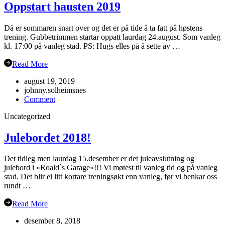
Oppstart hausten 2019
Då er sommaren snart over og det er på tide å ta fatt på høstens
trening. Gubbetrimmen startar oppatt laurdag 24.august. Som vanleg
kl. 17:00 på vanleg stad. PS: Hugs elles på å sette av …
Read More
august 19, 2019
johnny.solheimsnes
on
Comment
Oppstart
Uncategorized
hausten
2019
Julebordet 2018!
Det tidleg men laurdag 15.desember er det juleavslutning og
julebord i «Roald`s Garage»!!! Vi møtest til vanleg tid og på vanleg
stad. Det blir ei litt kortare treningsøkt enn vanleg, før vi benkar oss
rundt …
Read More
desember 8, 2018