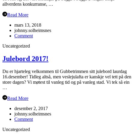
allverdens konkurranse, …
Read More
mars 13, 2018
johnny.solheimsnes
on
Comment
Veteran-
Uncategorized
NM
Grimstad
Julebord 2017!
Du er hjarteleg velkommen til Gubbetrimmen sitt julebord laurdag
16.desember! Tidleg altså, men veslejulafta er kanskje vel tett på den
store dagen? Vi møtest til vanleg tid og på vanleg stad. Vi tek så ein
…
Read More
desember 2, 2017
johnny.solheimsnes
on
Comment
Julebord
Uncategorized
2017!