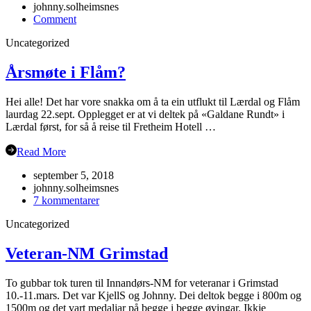
johnny.solheimsnes
on
Comment
Julebordet
Uncategorized
2018!
Årsmøte i Flåm?
Hei alle! Det har vore snakka om å ta ein utflukt til Lærdal og Flåm
laurdag 22.sept. Opplegget er at vi deltek på «Galdane Rundt» i
Lærdal først, for så å reise til Fretheim Hotell …
Read More
september 5, 2018
johnny.solheimsnes
til
7 kommentarer
Årsmøte
Uncategorized
i
Flåm?
Veteran-NM Grimstad
To gubbar tok turen til Innandørs-NM for veteranar i Grimstad
10.-11.mars. Det var KjellS og Johnny. Dei deltok begge i 800m og
1500m og det vart medaljar på begge i begge øvingar. Ikkje