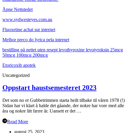
Åpne Nettstedet
www.sydwesteyes.com.au
Fluoxetine achat sur internet
Melhor preço do lyrica pela internet
bestilling på nettet uten resept levothyroxine levotyroksin 25mcg
50mcg 100mcg 200mcg
Etoricoxib apotek
Uncategorized
Oppstart haustsemesteret 2023
Det som no er Gubbetrimmen starta heilt tilbake til våren 1978 (!)
Sidan har vi klart å halde det gåande, der nokre har vore med alle
åra og nokre litt færre år. Uansett er det …
Read More
august 25, 2023