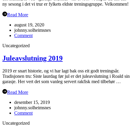
ny sesong i det vi trur er fylkets eldste treningsgruppe. Velkommen!
Read More
august 19, 2020
johnny.solheimsnes
on
Comment
Haustsementer
Uncategorized
2020
Juleavslutning 2019
2019 er snart historie, og vi har lagt bak oss eit godt treningsår.
Tradisjonen tru: Siste laurdag før jul er det juleavslutning i Roald sin
garasje. Her vert det som vanleg servert rakfisk med tilbehør …
Read More
desember 15, 2019
johnny.solheimsnes
on
Comment
Juleavslutning
Uncategorized
2019