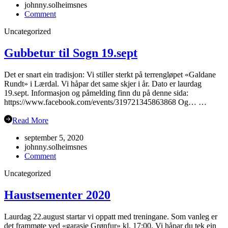
johnny.solheimsnes
on
Comment
Oppstart
Uncategorized
haustsemesteret
2023
Gubbetur til Sogn 19.sept
Det er snart ein tradisjon: Vi stiller sterkt på terrengløpet «Galdane
Rundt» i Lærdal. Vi håpar det same skjer i år. Dato er laurdag
19.sept. Informasjon og påmelding finn du på denne sida:
https://www.facebook.com/events/319721345863868 Og… …
Read More
september 5, 2020
johnny.solheimsnes
on
Comment
Gubbetur
Uncategorized
til
Sogn
19.sept
Haustsementer 2020
Laurdag 22.august startar vi oppatt med treningane. Som vanleg er
det frammøte ved «garasje Grønfur» kl. 17:00. Vi håpar du tek ein