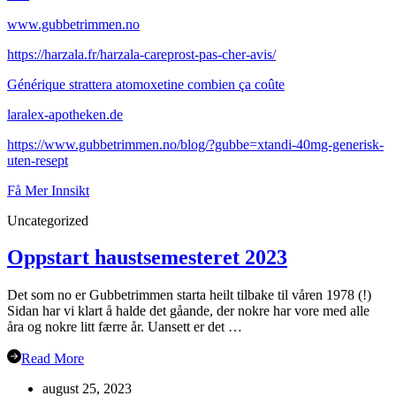
www.gubbetrimmen.no
https://harzala.fr/harzala-careprost-pas-cher-avis/
Générique strattera atomoxetine combien ça coûte
laralex-apotheken.de
https://www.gubbetrimmen.no/blog/?gubbe=xtandi-40mg-generisk-
uten-resept
Få Mer Innsikt
Uncategorized
Oppstart haustsemesteret 2023
Det som no er Gubbetrimmen starta heilt tilbake til våren 1978 (!)
Sidan har vi klart å halde det gåande, der nokre har vore med alle
åra og nokre litt færre år. Uansett er det …
Read More
august 25, 2023