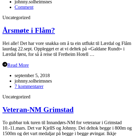
johnny.solheimsnes
on
Comment
Julebordet
Uncategorized
2018!
Årsmøte i Flåm?
Hei alle! Det har vore snakka om å ta ein utflukt til Lærdal og Flåm
laurdag 22.sept. Opplegget er at vi deltek på «Galdane Rundt» i
Lærdal først, for så å reise til Fretheim Hotell …
Read More
september 5, 2018
johnny.solheimsnes
til
7 kommentarer
Årsmøte
Uncategorized
i
Flåm?
Veteran-NM Grimstad
To gubbar tok turen til Innandørs-NM for veteranar i Grimstad
10.-11.mars. Det var KjellS og Johnny. Dei deltok begge i 800m og
1500m og det vart medaljar på begge i begge øvingar. Ikkje