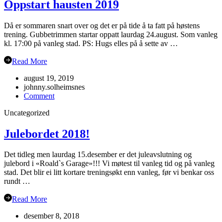
Oppstart hausten 2019
Då er sommaren snart over og det er på tide å ta fatt på høstens
trening. Gubbetrimmen startar oppatt laurdag 24.august. Som vanleg
kl. 17:00 på vanleg stad. PS: Hugs elles på å sette av …
Read More
august 19, 2019
johnny.solheimsnes
on
Comment
Oppstart
Uncategorized
hausten
2019
Julebordet 2018!
Det tidleg men laurdag 15.desember er det juleavslutning og
julebord i «Roald`s Garage»!!! Vi møtest til vanleg tid og på vanleg
stad. Det blir ei litt kortare treningsøkt enn vanleg, før vi benkar oss
rundt …
Read More
desember 8, 2018