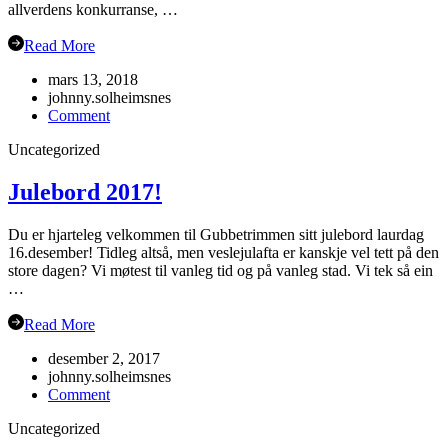
allverdens konkurranse, …
Read More
mars 13, 2018
johnny.solheimsnes
on
Comment
Veteran-
Uncategorized
NM
Grimstad
Julebord 2017!
Du er hjarteleg velkommen til Gubbetrimmen sitt julebord laurdag
16.desember! Tidleg altså, men veslejulafta er kanskje vel tett på den
store dagen? Vi møtest til vanleg tid og på vanleg stad. Vi tek så ein
…
Read More
desember 2, 2017
johnny.solheimsnes
on
Comment
Julebord
Uncategorized
2017!