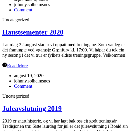
johnny.solheimsnes
on
Comment
Gubbetur
Uncategorized
til
Sogn
19.sept
Haustsementer 2020
Laurdag 22.august startar vi oppatt med treningane. Som vanleg er
det frammøte ved «garasje Grønfur» kl. 17:00. Vi håpar du tek ein
ny sesong i det vi trur er fylkets eldste treningsgruppe. Velkommen!
Read More
august 19, 2020
johnny.solheimsnes
on
Comment
Haustsementer
Uncategorized
2020
Juleavslutning 2019
2019 er snart historie, og vi har lagt bak oss eit godt treningsår.
Tradisjonen tru: Siste laurdag før jul er det juleavslutning i Roald sin