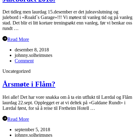
Det tidleg men laurdag 15.desember er det juleavslutning og
julebord i «Roald`s Garage»!!! Vi møtest til vanleg tid og på vanleg
stad. Det blir ei litt kortare treningsøkt enn vanleg, før vi benkar oss
rundt …
Read More
desember 8, 2018
johnny.solheimsnes
on
Comment
Julebordet
Uncategorized
2018!
Årsmøte i Flåm?
Hei alle! Det har vore snakka om å ta ein utflukt til Lærdal og Flåm
laurdag 22.sept. Opplegget er at vi deltek på «Galdane Rundt» i
Lærdal først, for så å reise til Fretheim Hotell …
Read More
september 5, 2018
johnny.solheimsnes