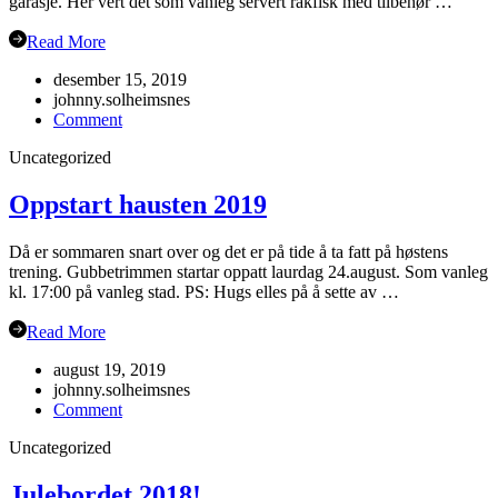
garasje. Her vert det som vanleg servert rakfisk med tilbehør …
Read More
desember 15, 2019
johnny.solheimsnes
on
Comment
Juleavslutning
Uncategorized
2019
Oppstart hausten 2019
Då er sommaren snart over og det er på tide å ta fatt på høstens
trening. Gubbetrimmen startar oppatt laurdag 24.august. Som vanleg
kl. 17:00 på vanleg stad. PS: Hugs elles på å sette av …
Read More
august 19, 2019
johnny.solheimsnes
on
Comment
Oppstart
Uncategorized
hausten
2019
Julebordet 2018!