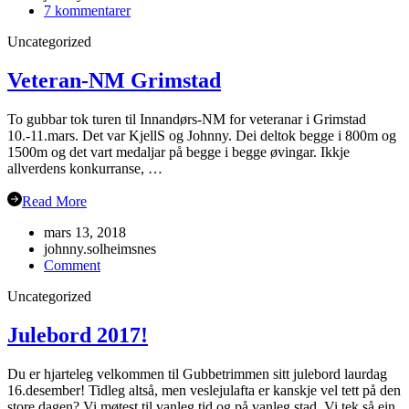
til
7 kommentarer
Årsmøte
Uncategorized
i
Flåm?
Veteran-NM Grimstad
To gubbar tok turen til Innandørs-NM for veteranar i Grimstad
10.-11.mars. Det var KjellS og Johnny. Dei deltok begge i 800m og
1500m og det vart medaljar på begge i begge øvingar. Ikkje
allverdens konkurranse, …
Read More
mars 13, 2018
johnny.solheimsnes
on
Comment
Veteran-
Uncategorized
NM
Grimstad
Julebord 2017!
Du er hjarteleg velkommen til Gubbetrimmen sitt julebord laurdag
16.desember! Tidleg altså, men veslejulafta er kanskje vel tett på den
store dagen? Vi møtest til vanleg tid og på vanleg stad. Vi tek så ein