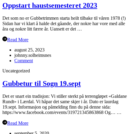
Oppstart haustsemesteret 2023
Det som no er Gubbetrimmen starta heilt tilbake til våren 1978 (!)
Sidan har vi klart å halde det gåande, der nokre har vore med alle
åra og nokre litt færre år. Uansett er det …
Read More
august 25, 2023
johnny.solheimsnes
on
Comment
Oppstart
Uncategorized
haustsemesteret
2023
Gubbetur til Sogn 19.sept
Det er snart ein tradisjon: Vi stiller sterkt på terrengløpet «Galdane
Rundt» i Lærdal. Vi håpar det same skjer i år. Dato er laurdag
19.sept. Informasjon og påmelding finn du på denne sida:
https://www.facebook.com/events/319721345863868 Og… …
Read More
september 5, 2020