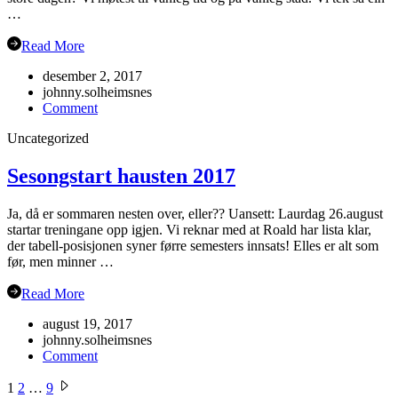
…
Read More
desember 2, 2017
johnny.solheimsnes
on
Comment
Julebord
Uncategorized
2017!
Sesongstart hausten 2017
Ja, då er sommaren nesten over, eller?? Uansett: Laurdag 26.august
startar treningane opp igjen. Vi reknar med at Roald har lista klar,
der tabell-posisjonen syner førre semesters innsats! Elles er alt som
før, men minner …
Read More
august 19, 2017
johnny.solheimsnes
on
Comment
Sesongstart
Sidepaginering
hausten
1
2
…
9