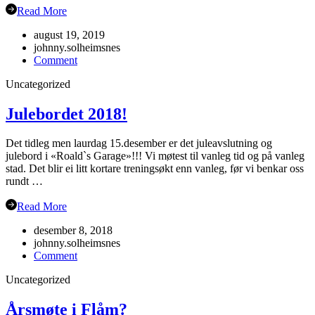
Read More
august 19, 2019
johnny.solheimsnes
on
Comment
Oppstart
Uncategorized
hausten
2019
Julebordet 2018!
Det tidleg men laurdag 15.desember er det juleavslutning og
julebord i «Roald`s Garage»!!! Vi møtest til vanleg tid og på vanleg
stad. Det blir ei litt kortare treningsøkt enn vanleg, før vi benkar oss
rundt …
Read More
desember 8, 2018
johnny.solheimsnes
on
Comment
Julebordet
Uncategorized
2018!
Årsmøte i Flåm?