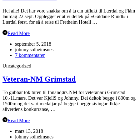
Hei alle! Det har vore snakka om å ta ein utflukt til Lærdal og Flåm
laurdag 22.sept. Opplegget er at vi deltek på «Galdane Rundt» i
Lærdal først, for så å reise til Fretheim Hotell …
Read More
september 5, 2018
johnny.solheimsnes
til
7 kommentarer
Årsmøte
Uncategorized
i
Flåm?
Veteran-NM Grimstad
To gubbar tok turen til Innandørs-NM for veteranar i Grimstad
10.-11.mars. Det var KjellS og Johnny. Dei deltok begge i 800m og
1500m og det vart medaljar på begge i begge øvingar. Ikkje
allverdens konkurranse, …
Read More
mars 13, 2018
johnny.solheimsnes