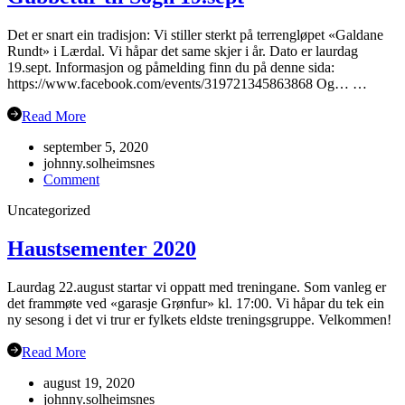
Det er snart ein tradisjon: Vi stiller sterkt på terrengløpet «Galdane
Rundt» i Lærdal. Vi håpar det same skjer i år. Dato er laurdag
19.sept. Informasjon og påmelding finn du på denne sida:
https://www.facebook.com/events/319721345863868 Og… …
Read More
september 5, 2020
johnny.solheimsnes
on
Comment
Gubbetur
Uncategorized
til
Sogn
19.sept
Haustsementer 2020
Laurdag 22.august startar vi oppatt med treningane. Som vanleg er
det frammøte ved «garasje Grønfur» kl. 17:00. Vi håpar du tek ein
ny sesong i det vi trur er fylkets eldste treningsgruppe. Velkommen!
Read More
august 19, 2020
johnny.solheimsnes