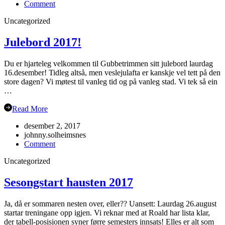
on
Comment
Veteran-
Uncategorized
NM
Grimstad
Julebord 2017!
Du er hjarteleg velkommen til Gubbetrimmen sitt julebord laurdag
16.desember! Tidleg altså, men veslejulafta er kanskje vel tett på den
store dagen? Vi møtest til vanleg tid og på vanleg stad. Vi tek så ein
…
Read More
desember 2, 2017
johnny.solheimsnes
on
Comment
Julebord
Uncategorized
2017!
Sesongstart hausten 2017
Ja, då er sommaren nesten over, eller?? Uansett: Laurdag 26.august
startar treningane opp igjen. Vi reknar med at Roald har lista klar,
der tabell-posisjonen syner førre semesters innsats! Elles er alt som