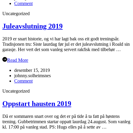
on
Comment
Haustsementer
Uncategorized
2020
Juleavslutning 2019
2019 er snart historie, og vi har lagt bak oss eit godt treningsår.
Tradisjonen tru: Siste laurdag før jul er det juleavslutning i Roald sin
garasje. Her vert det som vanleg servert rakfisk med tilbehør …
Read More
desember 15, 2019
johnny.solheimsnes
on
Comment
Juleavslutning
Uncategorized
2019
Oppstart hausten 2019
Då er sommaren snart over og det er på tide å ta fatt på høstens
trening. Gubbetrimmen startar oppatt laurdag 24.august. Som vanleg
kl. 17:00 på vanleg stad. PS: Hugs elles på å sette av …