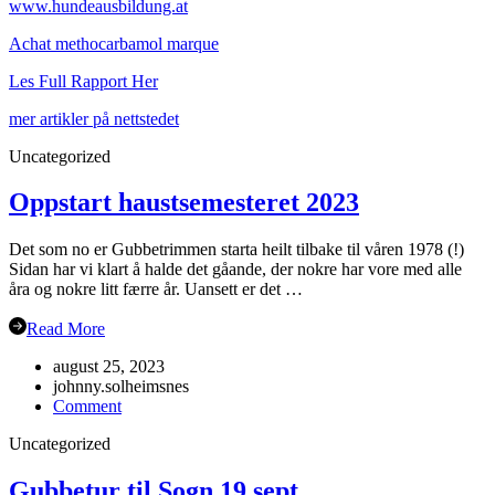
www.hundeausbildung.at
Achat methocarbamol marque
Les Full Rapport Her
mer artikler på nettstedet
Uncategorized
Oppstart haustsemesteret 2023
Det som no er Gubbetrimmen starta heilt tilbake til våren 1978 (!)
Sidan har vi klart å halde det gåande, der nokre har vore med alle
åra og nokre litt færre år. Uansett er det …
Read More
august 25, 2023
johnny.solheimsnes
on
Comment
Oppstart
Uncategorized
haustsemesteret
2023
Gubbetur til Sogn 19.sept