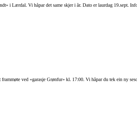
Rundt» i Lærdal. Vi håpar det same skjer i år. Dato er laurdag 19.sept. 
 frammøte ved «garasje Grønfur» kl. 17:00. Vi håpar du tek ein ny seso