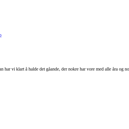
p
n har vi klart å halde det gåande, der nokre har vore med alle åra og nok