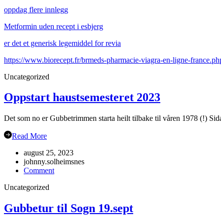
oppdag flere innlegg
Metformin uden recept i esbjerg
er det et generisk legemiddel for revia
https://www.biorecept.fr/brmeds-pharmacie-viagra-en-ligne-france.ph
Uncategorized
Oppstart haustsemesteret 2023
Det som no er Gubbetrimmen starta heilt tilbake til våren 1978 (!) Sida
Read More
august 25, 2023
johnny.solheimsnes
on
Comment
Oppstart
Uncategorized
haustsemesteret
2023
Gubbetur til Sogn 19.sept