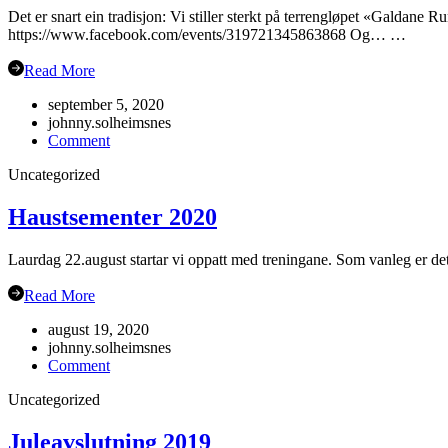
Det er snart ein tradisjon: Vi stiller sterkt på terrengløpet «Galdane 
https://www.facebook.com/events/319721345863868 Og… …
Read More
september 5, 2020
johnny.solheimsnes
on
Comment
Gubbetur
Uncategorized
til
Sogn
19.sept
Haustsementer 2020
Laurdag 22.august startar vi oppatt med treningane. Som vanleg er det
Read More
august 19, 2020
johnny.solheimsnes
on
Comment
Haustsementer
Uncategorized
2020
Juleavslutning 2019