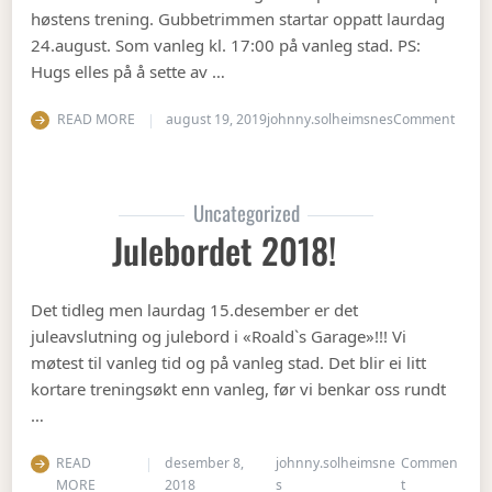
høstens trening. Gubbetrimmen startar oppatt laurdag
24.august. Som vanleg kl. 17:00 på vanleg stad. PS:
Hugs elles på å sette av …
on Op
READ MORE
august 19, 2019
johnny.solheimsnes
Comment
Uncategorized
Julebordet 2018!
Det tidleg men laurdag 15.desember er det
juleavslutning og julebord i «Roald`s Garage»!!! Vi
møtest til vanleg tid og på vanleg stad. Det blir ei litt
kortare treningsøkt enn vanleg, før vi benkar oss rundt
…
READ
desember 8,
johnny.solheimsne
Commen
on Julebordet
MORE
2018
s
t