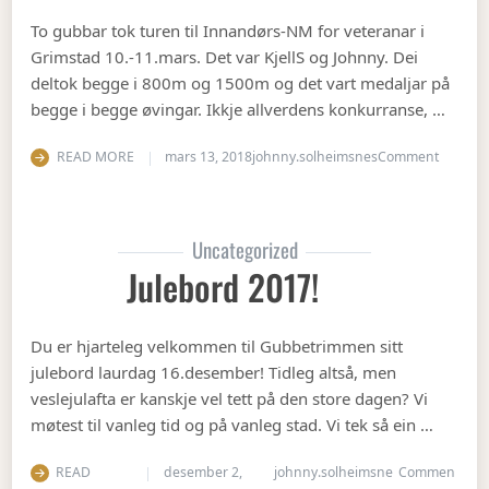
To gubbar tok turen til Innandørs-NM for veteranar i
Grimstad 10.-11.mars. Det var KjellS og Johnny. Dei
deltok begge i 800m og 1500m og det vart medaljar på
begge i begge øvingar. Ikkje allverdens konkurranse, …
on Vete
READ MORE
mars 13, 2018
johnny.solheimsnes
Comment
Uncategorized
Julebord 2017!
Du er hjarteleg velkommen til Gubbetrimmen sitt
julebord laurdag 16.desember! Tidleg altså, men
veslejulafta er kanskje vel tett på den store dagen? Vi
møtest til vanleg tid og på vanleg stad. Vi tek så ein …
READ
desember 2,
johnny.solheimsne
Commen