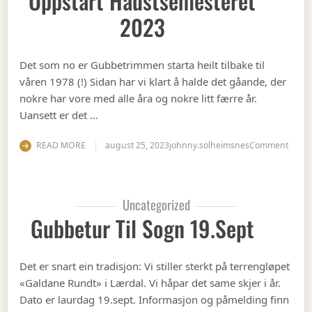
Oppstart Haustsemesteret
2023
Det som no er Gubbetrimmen starta heilt tilbake til
våren 1978 (!) Sidan har vi klart å halde det gåande, der
nokre har vore med alle åra og nokre litt færre år.
Uansett er det …
on Op
READ MORE
august 25, 2023
johnny.solheimsnes
Comment
Uncategorized
Gubbetur Til Sogn 19.sept
Det er snart ein tradisjon: Vi stiller sterkt på terrengløpet
«Galdane Rundt» i Lærdal. Vi håpar det same skjer i år.
Dato er laurdag 19.sept. Informasjon og påmelding finn