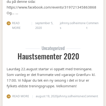
du på denne sida:
https://www.facebook.com/events/319721345863868
Og… …
READ
september 5,
johnny.solheimsne
Commen
on Gubbetur t
MORE
2020
s
t
Uncategorized
Haustsementer 2020
Laurdag 22.august startar vi oppatt med treningane.
Som vanleg er det frammøte ved «garasje Grønfur» kl.
17:00. Vi håpar du tek ein ny sesong i det vi trur er
fylkets eldste treningsgruppe. Velkommen!
on Ha
READ MORE
august 19, 2020
johnny.solheimsnes
Comment