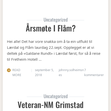
Uncategorized
Årsmøte I Flåm?
Hei alle! Det har vore snakka om å ta ein utflukt til
Lærdal og Flåm laurdag 22.sept. Opplegget er at vi
deltek på «Galdane Rundt» i Lærdal først, for så å reise
til Fretheim Hotell …
READ
september 5,
johnny.solheimsn
7
til Å
MORE
2018
es
kommentarer
Uncategorized
Veteran-NM Grimstad