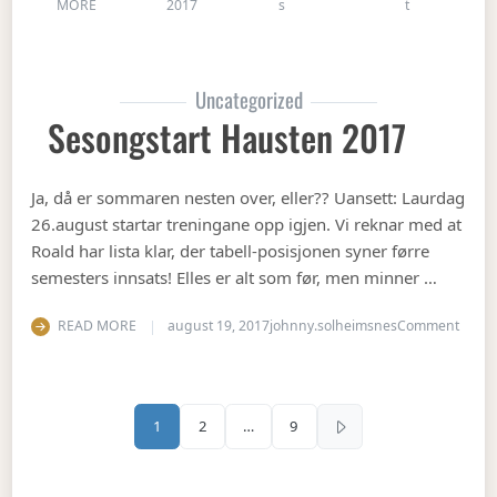
on Julebord 2
MORE
2017
s
t
Uncategorized
Sesongstart Hausten 2017
Ja, då er sommaren nesten over, eller?? Uansett: Laurdag
26.august startar treningane opp igjen. Vi reknar med at
Roald har lista klar, der tabell-posisjonen syner førre
semesters innsats! Elles er alt som før, men minner …
on Se
READ MORE
august 19, 2017
johnny.solheimsnes
Comment
Sidepaginering
1
2
…
9