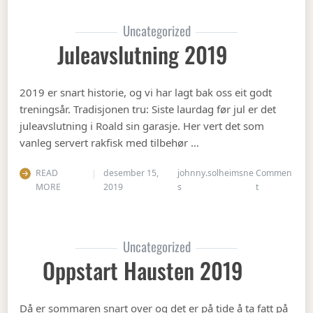
Uncategorized
Juleavslutning 2019
2019 er snart historie, og vi har lagt bak oss eit godt
treningsår. Tradisjonen tru: Siste laurdag før jul er det
juleavslutning i Roald sin garasje. Her vert det som
vanleg servert rakfisk med tilbehør …
READ
desember 15,
johnny.solheimsne
Commen
on Juleavslut
MORE
2019
s
t
Uncategorized
Oppstart Hausten 2019
Då er sommaren snart over og det er på tide å ta fatt på