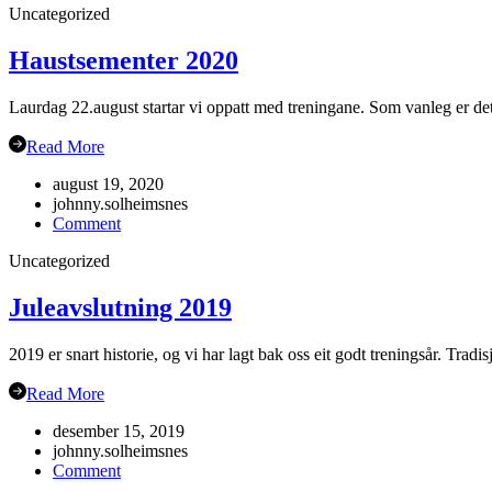
Uncategorized
til
Sogn
19.sept
Haustsementer 2020
Laurdag 22.august startar vi oppatt med treningane. Som vanleg er det
Read More
august 19, 2020
johnny.solheimsnes
on
Comment
Haustsementer
Uncategorized
2020
Juleavslutning 2019
2019 er snart historie, og vi har lagt bak oss eit godt treningsår. Trad
Read More
desember 15, 2019
johnny.solheimsnes
on
Comment
Juleavslutning