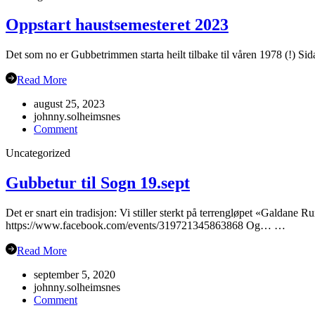
Oppstart haustsemesteret 2023
Det som no er Gubbetrimmen starta heilt tilbake til våren 1978 (!) Sida
Read More
august 25, 2023
johnny.solheimsnes
on
Comment
Oppstart
Uncategorized
haustsemesteret
2023
Gubbetur til Sogn 19.sept
Det er snart ein tradisjon: Vi stiller sterkt på terrengløpet «Galdane 
https://www.facebook.com/events/319721345863868 Og… …
Read More
september 5, 2020
johnny.solheimsnes
on
Comment
Gubbetur