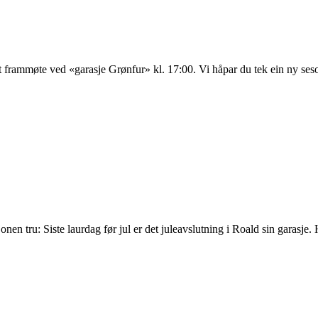
 frammøte ved «garasje Grønfur» kl. 17:00. Vi håpar du tek ein ny seso
isjonen tru: Siste laurdag før jul er det juleavslutning i Roald sin garasj