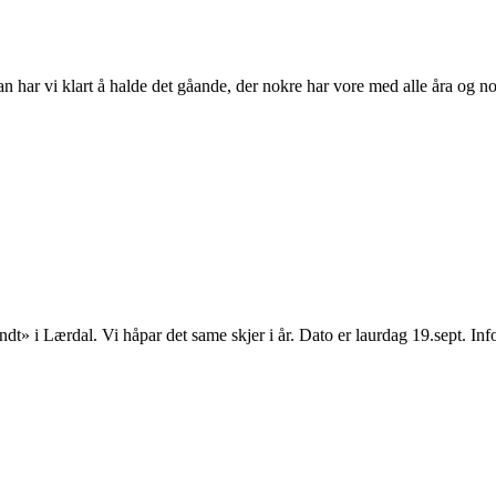
n har vi klart å halde det gåande, der nokre har vore med alle åra og nok
Rundt» i Lærdal. Vi håpar det same skjer i år. Dato er laurdag 19.sept. 