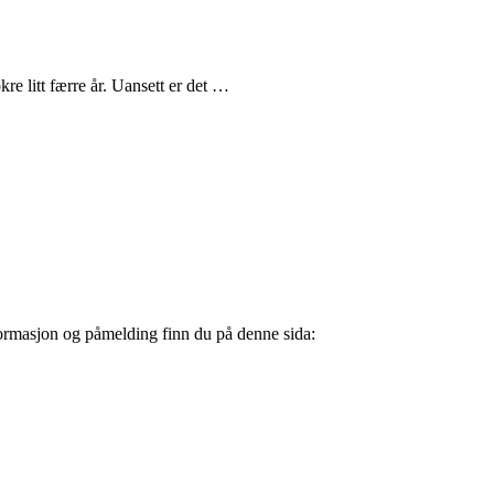
re litt færre år. Uansett er det …
Informasjon og påmelding finn du på denne sida: