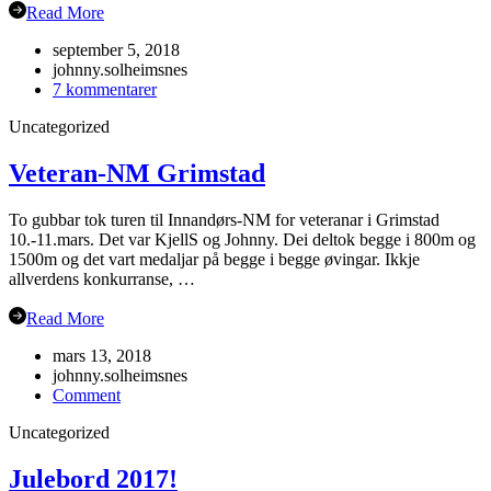
Read More
september 5, 2018
johnny.solheimsnes
til
7 kommentarer
Årsmøte
Uncategorized
i
Flåm?
Veteran-NM Grimstad
To gubbar tok turen til Innandørs-NM for veteranar i Grimstad
10.-11.mars. Det var KjellS og Johnny. Dei deltok begge i 800m og
1500m og det vart medaljar på begge i begge øvingar. Ikkje
allverdens konkurranse, …
Read More
mars 13, 2018
johnny.solheimsnes
on
Comment
Veteran-
Uncategorized
NM
Grimstad
Julebord 2017!