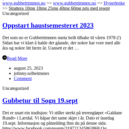
www.gubbetrimmen.no
>>
www.gubbetrimmen.no
>>
Hyperlenke
>>
Strattera 10mg 18mg 25mg 40mg 60mg pris med resept
Uncategorized
Oppstart haustsemesteret 2023
Det som no er Gubbetrimmen starta heilt tilbake til våren 1978 (!)
Sidan har vi klart å halde det gåande, der nokre har vore med alle
åra og nokre litt færre år. Uansett er det …
Read More
august 25, 2023
johnny.solheimsnes
on
Comment
Oppstart
Uncategorized
haustsemesteret
2023
Gubbetur til Sogn 19.sept
Det er snart ein tradisjon: Vi stiller sterkt på terrengløpet «Galdane
Rundt» i Lærdal. Vi håpar det same skjer i år. Dato er laurdag
19.sept. Informasjon og påmelding finn du på denne sida:
https://www.facebook.com/events/319721345863868 Og… …