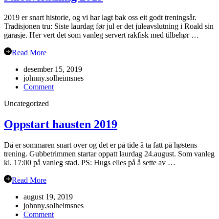
2019 er snart historie, og vi har lagt bak oss eit godt treningsår.
Tradisjonen tru: Siste laurdag før jul er det juleavslutning i Roald sin
garasje. Her vert det som vanleg servert rakfisk med tilbehør …
Read More
desember 15, 2019
johnny.solheimsnes
on
Comment
Juleavslutning
Uncategorized
2019
Oppstart hausten 2019
Då er sommaren snart over og det er på tide å ta fatt på høstens
trening. Gubbetrimmen startar oppatt laurdag 24.august. Som vanleg
kl. 17:00 på vanleg stad. PS: Hugs elles på å sette av …
Read More
august 19, 2019
johnny.solheimsnes
on
Comment