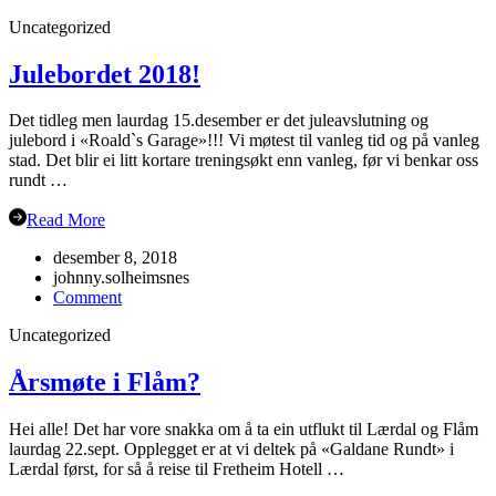
Oppstart
Uncategorized
hausten
2019
Julebordet 2018!
Det tidleg men laurdag 15.desember er det juleavslutning og
julebord i «Roald`s Garage»!!! Vi møtest til vanleg tid og på vanleg
stad. Det blir ei litt kortare treningsøkt enn vanleg, før vi benkar oss
rundt …
Read More
desember 8, 2018
johnny.solheimsnes
on
Comment
Julebordet
Uncategorized
2018!
Årsmøte i Flåm?
Hei alle! Det har vore snakka om å ta ein utflukt til Lærdal og Flåm
laurdag 22.sept. Opplegget er at vi deltek på «Galdane Rundt» i
Lærdal først, for så å reise til Fretheim Hotell …