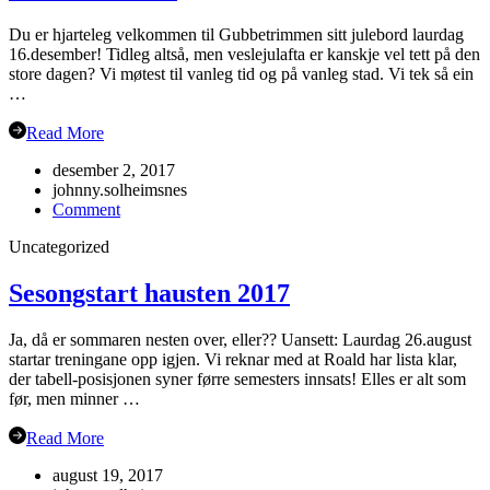
Du er hjarteleg velkommen til Gubbetrimmen sitt julebord laurdag
16.desember! Tidleg altså, men veslejulafta er kanskje vel tett på den
store dagen? Vi møtest til vanleg tid og på vanleg stad. Vi tek så ein
…
Read More
desember 2, 2017
johnny.solheimsnes
on
Comment
Julebord
Uncategorized
2017!
Sesongstart hausten 2017
Ja, då er sommaren nesten over, eller?? Uansett: Laurdag 26.august
startar treningane opp igjen. Vi reknar med at Roald har lista klar,
der tabell-posisjonen syner førre semesters innsats! Elles er alt som
før, men minner …
Read More
august 19, 2017