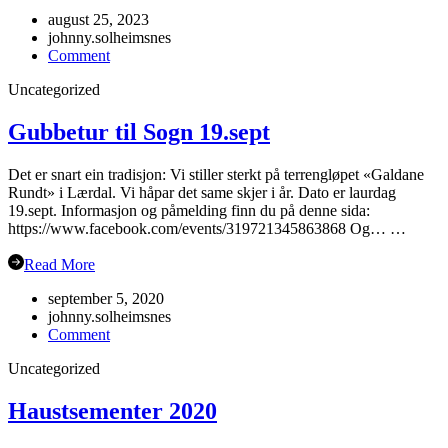
august 25, 2023
johnny.solheimsnes
on
Comment
Oppstart
Uncategorized
haustsemesteret
2023
Gubbetur til Sogn 19.sept
Det er snart ein tradisjon: Vi stiller sterkt på terrengløpet «Galdane
Rundt» i Lærdal. Vi håpar det same skjer i år. Dato er laurdag
19.sept. Informasjon og påmelding finn du på denne sida:
https://www.facebook.com/events/319721345863868 Og… …
Read More
september 5, 2020
johnny.solheimsnes
on
Comment
Gubbetur
Uncategorized
til
Sogn
19.sept
Haustsementer 2020