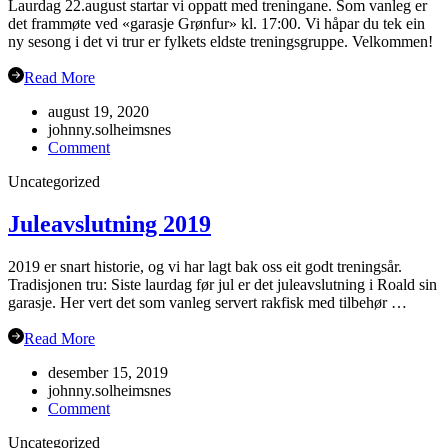
Laurdag 22.august startar vi oppatt med treningane. Som vanleg er
det frammøte ved «garasje Grønfur» kl. 17:00. Vi håpar du tek ein
ny sesong i det vi trur er fylkets eldste treningsgruppe. Velkommen!
Read More
august 19, 2020
johnny.solheimsnes
on
Comment
Haustsementer
Uncategorized
2020
Juleavslutning 2019
2019 er snart historie, og vi har lagt bak oss eit godt treningsår.
Tradisjonen tru: Siste laurdag før jul er det juleavslutning i Roald sin
garasje. Her vert det som vanleg servert rakfisk med tilbehør …
Read More
desember 15, 2019
johnny.solheimsnes
on
Comment
Juleavslutning
Uncategorized
2019