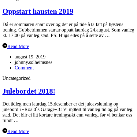
Oppstart hausten 2019
Då er sommaren snart over og det er på tide å ta fatt på høstens
trening. Gubbetrimmen startar oppatt laurdag 24.august. Som vanleg
kl. 17:00 på vanleg stad. PS: Hugs elles på å sette av …
Read More
august 19, 2019
johnny.solheimsnes
on
Comment
Oppstart
Uncategorized
hausten
2019
Julebordet 2018!
Det tidleg men laurdag 15.desember er det juleavslutning og
julebord i «Roald`s Garage»!!! Vi møtest til vanleg tid og på vanleg
stad. Det blir ei litt kortare treningsøkt enn vanleg, før vi benkar oss
rundt …
Read More