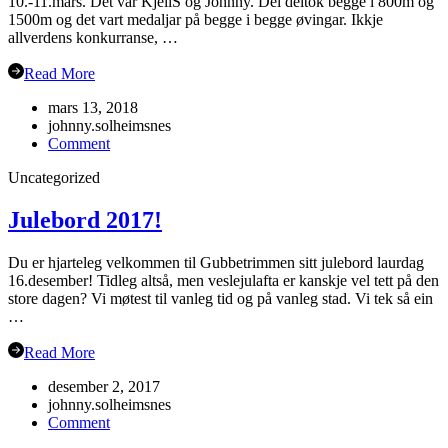
10.-11.mars. Det var KjellS og Johnny. Dei deltok begge i 800m og
1500m og det vart medaljar på begge i begge øvingar. Ikkje
allverdens konkurranse, …
Read More
mars 13, 2018
johnny.solheimsnes
on
Comment
Veteran-
Uncategorized
NM
Grimstad
Julebord 2017!
Du er hjarteleg velkommen til Gubbetrimmen sitt julebord laurdag
16.desember! Tidleg altså, men veslejulafta er kanskje vel tett på den
store dagen? Vi møtest til vanleg tid og på vanleg stad. Vi tek så ein
…
Read More
desember 2, 2017
johnny.solheimsnes
on
Comment
Julebord