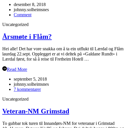
desember 8, 2018
johnny.solheimsnes
on
Comment
Julebordet
Uncategorized
2018!
Årsmøte i Flåm?
Hei alle! Det har vore snakka om å ta ein utflukt til Lærdal og Flåm
laurdag 22.sept. Opplegget er at vi deltek på «Galdane Rundt» i
Lærdal først, for så å reise til Fretheim Hotell …
Read More
september 5, 2018
johnny.solheimsnes
til
7 kommentarer
Årsmøte
Uncategorized
i
Flåm?
Veteran-NM Grimstad
To gubbar tok turen til Innandørs-NM for veteranar i Grimstad