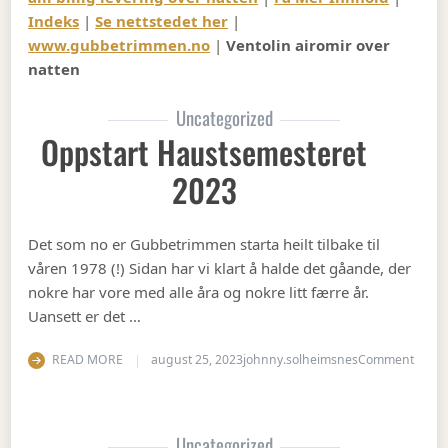
Indeks
|
Se nettstedet her
|
www.gubbetrimmen.no
|
Ventolin airomir over
natten
Uncategorized
Oppstart Haustsemesteret
2023
Det som no er Gubbetrimmen starta heilt tilbake til
våren 1978 (!) Sidan har vi klart å halde det gåande, der
nokre har vore med alle åra og nokre litt færre år.
Uansett er det …
on Op
READ MORE
august 25, 2023
johnny.solheimsnes
Comment
Uncategorized