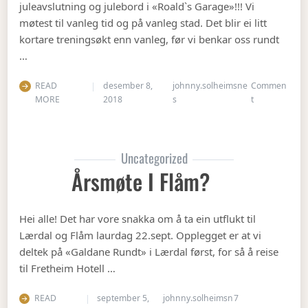
juleavslutning og julebord i «Roald`s Garage»!!! Vi
møtest til vanleg tid og på vanleg stad. Det blir ei litt
kortare treningsøkt enn vanleg, før vi benkar oss rundt
…
READ
desember 8,
johnny.solheimsne
Commen
on Julebordet
MORE
2018
s
t
Uncategorized
Årsmøte I Flåm?
Hei alle! Det har vore snakka om å ta ein utflukt til
Lærdal og Flåm laurdag 22.sept. Opplegget er at vi
deltek på «Galdane Rundt» i Lærdal først, for så å reise
til Fretheim Hotell …
READ
september 5,
johnny.solheimsn
7