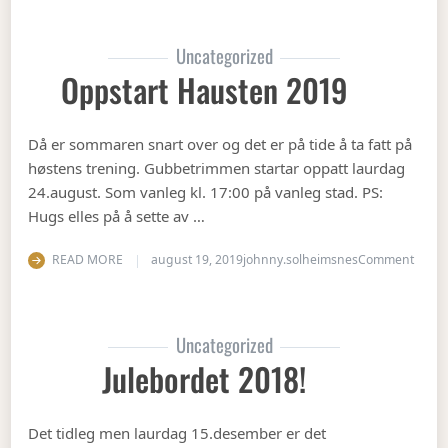
Uncategorized
Oppstart Hausten 2019
Då er sommaren snart over og det er på tide å ta fatt på
høstens trening. Gubbetrimmen startar oppatt laurdag
24.august. Som vanleg kl. 17:00 på vanleg stad. PS:
Hugs elles på å sette av …
on Op
READ MORE
august 19, 2019
johnny.solheimsnes
Comment
Uncategorized
Julebordet 2018!
Det tidleg men laurdag 15.desember er det