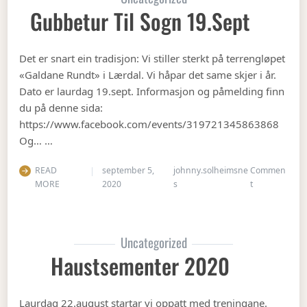
Gubbetur Til Sogn 19.sept
Det er snart ein tradisjon: Vi stiller sterkt på terrengløpet
«Galdane Rundt» i Lærdal. Vi håpar det same skjer i år.
Dato er laurdag 19.sept. Informasjon og påmelding finn
du på denne sida:
https://www.facebook.com/events/319721345863868
Og… …
READ
september 5,
johnny.solheimsne
Commen
on Gubbetur t
MORE
2020
s
t
Uncategorized
Haustsementer 2020
Laurdag 22.august startar vi oppatt med treningane.