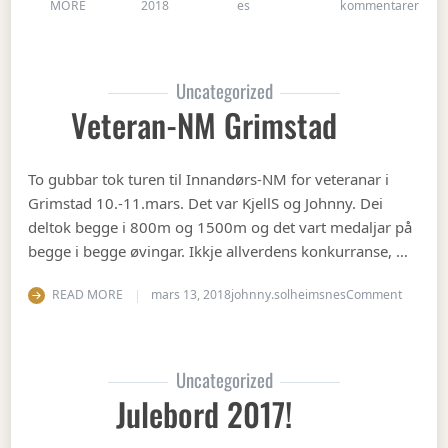
til Å
MORE
2018
es
kommentarer
Uncategorized
Veteran-NM Grimstad
To gubbar tok turen til Innandørs-NM for veteranar i
Grimstad 10.-11.mars. Det var KjellS og Johnny. Dei
deltok begge i 800m og 1500m og det vart medaljar på
begge i begge øvingar. Ikkje allverdens konkurranse, …
on Vete
READ MORE
mars 13, 2018
johnny.solheimsnes
Comment
Uncategorized
Julebord 2017!