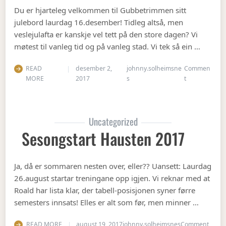
Du er hjarteleg velkommen til Gubbetrimmen sitt
julebord laurdag 16.desember! Tidleg altså, men
veslejulafta er kanskje vel tett på den store dagen? Vi
møtest til vanleg tid og på vanleg stad. Vi tek så ein …
READ
desember 2,
johnny.solheimsne
Commen
on Julebord 2
MORE
2017
s
t
Uncategorized
Sesongstart Hausten 2017
Ja, då er sommaren nesten over, eller?? Uansett: Laurdag
26.august startar treningane opp igjen. Vi reknar med at
Roald har lista klar, der tabell-posisjonen syner førre
semesters innsats! Elles er alt som før, men minner …
on Se
READ MORE
august 19, 2017
johnny.solheimsnes
Comment