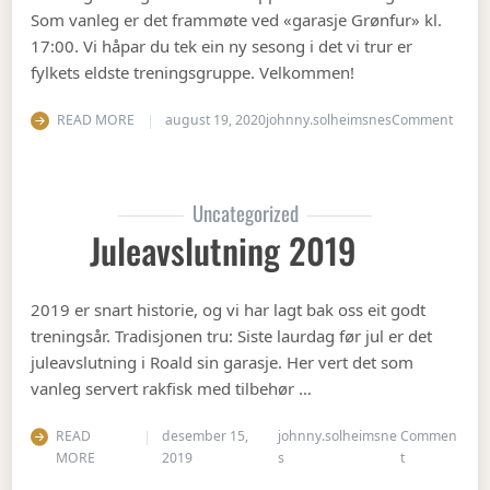
Som vanleg er det frammøte ved «garasje Grønfur» kl.
17:00. Vi håpar du tek ein ny sesong i det vi trur er
fylkets eldste treningsgruppe. Velkommen!
on Ha
READ MORE
august 19, 2020
johnny.solheimsnes
Comment
Uncategorized
Juleavslutning 2019
2019 er snart historie, og vi har lagt bak oss eit godt
treningsår. Tradisjonen tru: Siste laurdag før jul er det
juleavslutning i Roald sin garasje. Her vert det som
vanleg servert rakfisk med tilbehør …
READ
desember 15,
johnny.solheimsne
Commen
on Juleavslut
MORE
2019
s
t