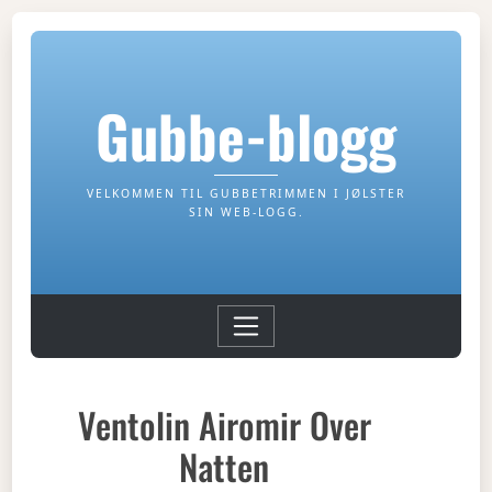
Gubbe-blogg
VELKOMMEN TIL GUBBETRIMMEN I JØLSTER
SIN WEB-LOGG.
Ventolin Airomir Over
Natten