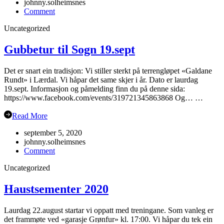
johnny.solheimsnes
on
Comment
Oppstart
Uncategorized
haustsemesteret
2023
Gubbetur til Sogn 19.sept
Det er snart ein tradisjon: Vi stiller sterkt på terrengløpet «Galdane
Rundt» i Lærdal. Vi håpar det same skjer i år. Dato er laurdag
19.sept. Informasjon og påmelding finn du på denne sida:
https://www.facebook.com/events/319721345863868 Og… …
Read More
september 5, 2020
johnny.solheimsnes
on
Comment
Gubbetur
Uncategorized
til
Sogn
19.sept
Haustsementer 2020
Laurdag 22.august startar vi oppatt med treningane. Som vanleg er
det frammøte ved «garasje Grønfur» kl. 17:00. Vi håpar du tek ein