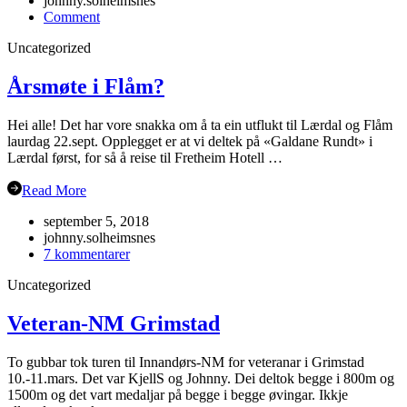
johnny.solheimsnes
on
Comment
Julebordet
Uncategorized
2018!
Årsmøte i Flåm?
Hei alle! Det har vore snakka om å ta ein utflukt til Lærdal og Flåm
laurdag 22.sept. Opplegget er at vi deltek på «Galdane Rundt» i
Lærdal først, for så å reise til Fretheim Hotell …
Read More
september 5, 2018
johnny.solheimsnes
til
7 kommentarer
Årsmøte
Uncategorized
i
Flåm?
Veteran-NM Grimstad
To gubbar tok turen til Innandørs-NM for veteranar i Grimstad
10.-11.mars. Det var KjellS og Johnny. Dei deltok begge i 800m og
1500m og det vart medaljar på begge i begge øvingar. Ikkje