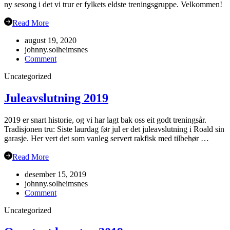
ny sesong i det vi trur er fylkets eldste treningsgruppe. Velkommen!
Read More
august 19, 2020
johnny.solheimsnes
on
Comment
Haustsementer
Uncategorized
2020
Juleavslutning 2019
2019 er snart historie, og vi har lagt bak oss eit godt treningsår.
Tradisjonen tru: Siste laurdag før jul er det juleavslutning i Roald sin
garasje. Her vert det som vanleg servert rakfisk med tilbehør …
Read More
desember 15, 2019
johnny.solheimsnes
on
Comment
Juleavslutning
Uncategorized
2019