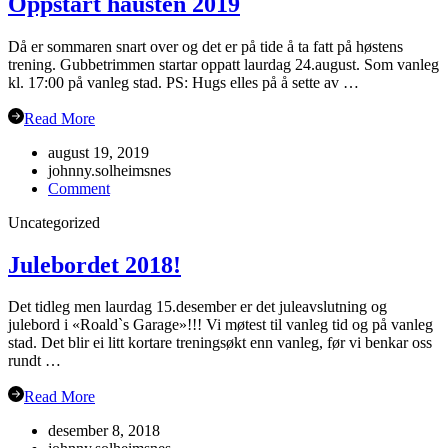
Oppstart hausten 2019
Då er sommaren snart over og det er på tide å ta fatt på høstens
trening. Gubbetrimmen startar oppatt laurdag 24.august. Som vanleg
kl. 17:00 på vanleg stad. PS: Hugs elles på å sette av …
Read More
august 19, 2019
johnny.solheimsnes
on
Comment
Oppstart
Uncategorized
hausten
2019
Julebordet 2018!
Det tidleg men laurdag 15.desember er det juleavslutning og
julebord i «Roald`s Garage»!!! Vi møtest til vanleg tid og på vanleg
stad. Det blir ei litt kortare treningsøkt enn vanleg, før vi benkar oss
rundt …
Read More
desember 8, 2018