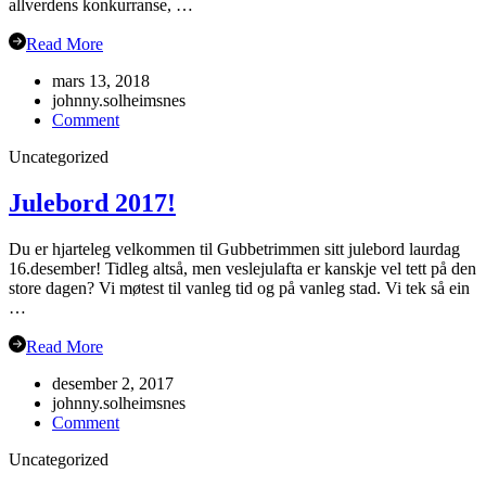
allverdens konkurranse, …
Read More
mars 13, 2018
johnny.solheimsnes
on
Comment
Veteran-
Uncategorized
NM
Grimstad
Julebord 2017!
Du er hjarteleg velkommen til Gubbetrimmen sitt julebord laurdag
16.desember! Tidleg altså, men veslejulafta er kanskje vel tett på den
store dagen? Vi møtest til vanleg tid og på vanleg stad. Vi tek så ein
…
Read More
desember 2, 2017
johnny.solheimsnes
on
Comment
Julebord
Uncategorized
2017!