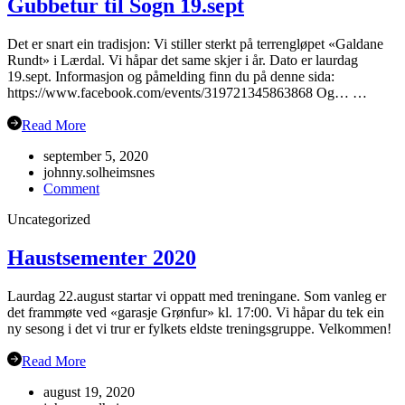
Gubbetur til Sogn 19.sept
Det er snart ein tradisjon: Vi stiller sterkt på terrengløpet «Galdane
Rundt» i Lærdal. Vi håpar det same skjer i år. Dato er laurdag
19.sept. Informasjon og påmelding finn du på denne sida:
https://www.facebook.com/events/319721345863868 Og… …
Read More
september 5, 2020
johnny.solheimsnes
on
Comment
Gubbetur
Uncategorized
til
Sogn
19.sept
Haustsementer 2020
Laurdag 22.august startar vi oppatt med treningane. Som vanleg er
det frammøte ved «garasje Grønfur» kl. 17:00. Vi håpar du tek ein
ny sesong i det vi trur er fylkets eldste treningsgruppe. Velkommen!
Read More
august 19, 2020