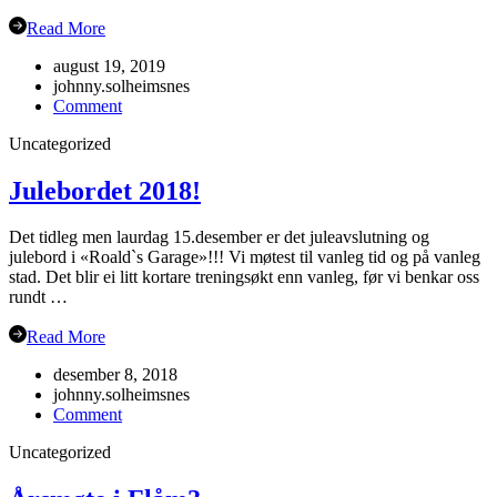
Read More
august 19, 2019
johnny.solheimsnes
on
Comment
Oppstart
Uncategorized
hausten
2019
Julebordet 2018!
Det tidleg men laurdag 15.desember er det juleavslutning og
julebord i «Roald`s Garage»!!! Vi møtest til vanleg tid og på vanleg
stad. Det blir ei litt kortare treningsøkt enn vanleg, før vi benkar oss
rundt …
Read More
desember 8, 2018
johnny.solheimsnes
on
Comment
Julebordet
Uncategorized
2018!