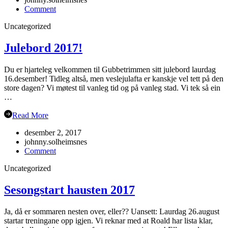
on
Comment
Veteran-
Uncategorized
NM
Grimstad
Julebord 2017!
Du er hjarteleg velkommen til Gubbetrimmen sitt julebord laurdag
16.desember! Tidleg altså, men veslejulafta er kanskje vel tett på den
store dagen? Vi møtest til vanleg tid og på vanleg stad. Vi tek så ein
…
Read More
desember 2, 2017
johnny.solheimsnes
on
Comment
Julebord
Uncategorized
2017!
Sesongstart hausten 2017
Ja, då er sommaren nesten over, eller?? Uansett: Laurdag 26.august
startar treningane opp igjen. Vi reknar med at Roald har lista klar,