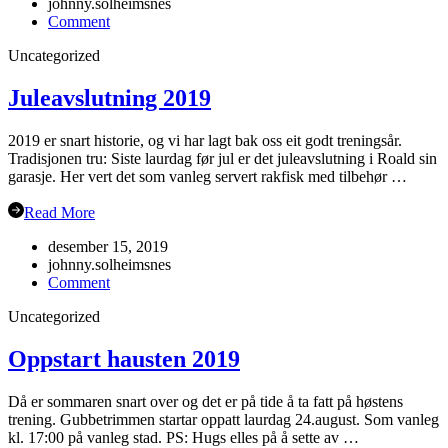
johnny.solheimsnes
on
Comment
Haustsementer
Uncategorized
2020
Juleavslutning 2019
2019 er snart historie, og vi har lagt bak oss eit godt treningsår.
Tradisjonen tru: Siste laurdag før jul er det juleavslutning i Roald sin
garasje. Her vert det som vanleg servert rakfisk med tilbehør …
Read More
desember 15, 2019
johnny.solheimsnes
on
Comment
Juleavslutning
Uncategorized
2019
Oppstart hausten 2019
Då er sommaren snart over og det er på tide å ta fatt på høstens
trening. Gubbetrimmen startar oppatt laurdag 24.august. Som vanleg
kl. 17:00 på vanleg stad. PS: Hugs elles på å sette av …