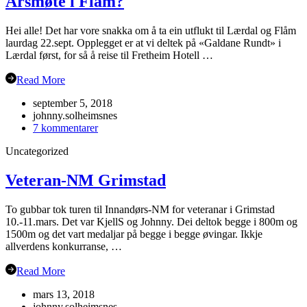
Årsmøte i Flåm?
Hei alle! Det har vore snakka om å ta ein utflukt til Lærdal og Flåm
laurdag 22.sept. Opplegget er at vi deltek på «Galdane Rundt» i
Lærdal først, for så å reise til Fretheim Hotell …
Read More
september 5, 2018
johnny.solheimsnes
til
7 kommentarer
Årsmøte
Uncategorized
i
Flåm?
Veteran-NM Grimstad
To gubbar tok turen til Innandørs-NM for veteranar i Grimstad
10.-11.mars. Det var KjellS og Johnny. Dei deltok begge i 800m og
1500m og det vart medaljar på begge i begge øvingar. Ikkje
allverdens konkurranse, …
Read More
mars 13, 2018
johnny.solheimsnes