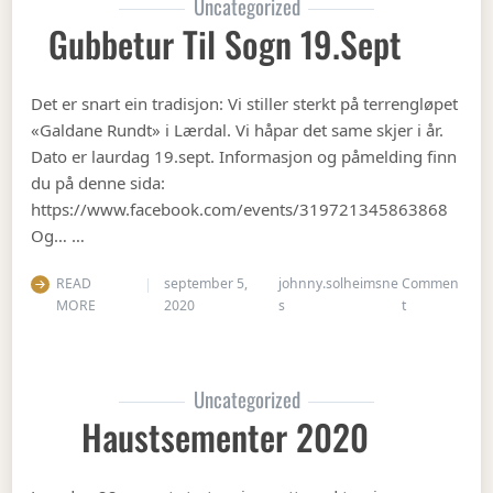
Uncategorized
Gubbetur Til Sogn 19.sept
Det er snart ein tradisjon: Vi stiller sterkt på terrengløpet
«Galdane Rundt» i Lærdal. Vi håpar det same skjer i år.
Dato er laurdag 19.sept. Informasjon og påmelding finn
du på denne sida:
https://www.facebook.com/events/319721345863868
Og… …
READ
september 5,
johnny.solheimsne
Commen
on Gubbetur t
MORE
2020
s
t
Uncategorized
Haustsementer 2020