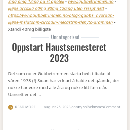
3mg 6mg 12mg på et apotek
-
www.gubbetrimmen.no
-
kjøpe arcoxia 60mg 90mg 120mg uten resept nett
-
https://www.gubbetrimmen.no/blog/?gubbe=hvordan-
kjøpe-melatonin-circadin-mecastrin-slenyto-drammen
-
Xtandi 40mg billigste
Uncategorized
Oppstart Haustsemesteret
2023
Det som no er Gubbetrimmen starta heilt tilbake til
våren 1978 (!) Sidan har vi klart å halde det gåande, der
nokre har vore med alle åra og nokre litt færre år.
Uansett er det …
on Op
READ MORE
august 25, 2023
johnny.solheimsnes
Comment