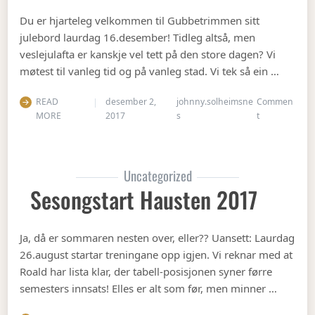
Du er hjarteleg velkommen til Gubbetrimmen sitt
julebord laurdag 16.desember! Tidleg altså, men
veslejulafta er kanskje vel tett på den store dagen? Vi
møtest til vanleg tid og på vanleg stad. Vi tek så ein …
READ
desember 2,
johnny.solheimsne
Commen
on Julebord 2
MORE
2017
s
t
Uncategorized
Sesongstart Hausten 2017
Ja, då er sommaren nesten over, eller?? Uansett: Laurdag
26.august startar treningane opp igjen. Vi reknar med at
Roald har lista klar, der tabell-posisjonen syner førre
semesters innsats! Elles er alt som før, men minner …