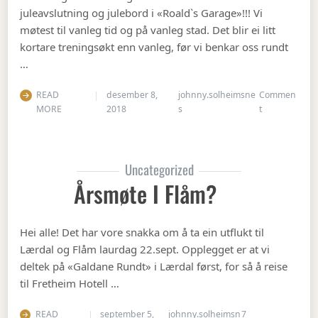
juleavslutning og julebord i «Roald`s Garage»!!! Vi
møtest til vanleg tid og på vanleg stad. Det blir ei litt
kortare treningsøkt enn vanleg, før vi benkar oss rundt
…
READ
desember 8,
johnny.solheimsne
Commen
on Julebordet
MORE
2018
s
t
Uncategorized
Årsmøte I Flåm?
Hei alle! Det har vore snakka om å ta ein utflukt til
Lærdal og Flåm laurdag 22.sept. Opplegget er at vi
deltek på «Galdane Rundt» i Lærdal først, for så å reise
til Fretheim Hotell …
READ
september 5,
johnny.solheimsn
7