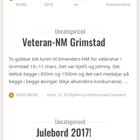
til Å
MORE
2018
es
kommentarer
Uncategorized
Veteran-NM Grimstad
To gubbar tok turen til Innandørs-NM for veteranar i
Grimstad 10.-11.mars. Det var KjellS og Johnny. Dei
deltok begge i 800m og 1500m og det vart medaljar på
begge i begge øvingar. Ikkje allverdens konkurranse, …
on Vete
READ MORE
mars 13, 2018
johnny.solheimsnes
Comment
Uncategorized
Julebord 2017!