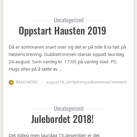
Uncategorized
Oppstart Hausten 2019
Då er sommaren snart over og det er på tide å ta fatt på
høstens trening. Gubbetrimmen startar oppatt laurdag
24.august. Som vanleg kl. 17:00 på vanleg stad. PS:
Hugs elles på å sette av …
on Op
READ MORE
august 19, 2019
johnny.solheimsnes
Comment
Uncategorized
Julebordet 2018!
Det tidleg men laurdag 15.desember er det