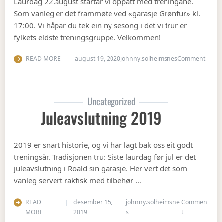
Laurdag 22.august startar vi oppatt med treningane.
Som vanleg er det frammøte ved «garasje Grønfur» kl.
17:00. Vi håpar du tek ein ny sesong i det vi trur er
fylkets eldste treningsgruppe. Velkommen!
on Ha
READ MORE
august 19, 2020
johnny.solheimsnes
Comment
Uncategorized
Juleavslutning 2019
2019 er snart historie, og vi har lagt bak oss eit godt
treningsår. Tradisjonen tru: Siste laurdag før jul er det
juleavslutning i Roald sin garasje. Her vert det som
vanleg servert rakfisk med tilbehør …
READ
desember 15,
johnny.solheimsne
Commen
on Juleavslut
MORE
2019
s
t