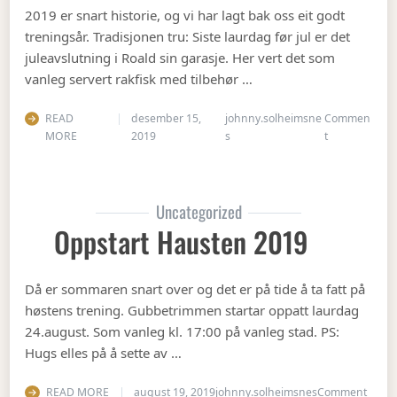
2019 er snart historie, og vi har lagt bak oss eit godt
treningsår. Tradisjonen tru: Siste laurdag før jul er det
juleavslutning i Roald sin garasje. Her vert det som
vanleg servert rakfisk med tilbehør …
READ
desember 15,
johnny.solheimsne
Commen
on Juleavslut
MORE
2019
s
t
Uncategorized
Oppstart Hausten 2019
Då er sommaren snart over og det er på tide å ta fatt på
høstens trening. Gubbetrimmen startar oppatt laurdag
24.august. Som vanleg kl. 17:00 på vanleg stad. PS:
Hugs elles på å sette av …
on Op
READ MORE
august 19, 2019
johnny.solheimsnes
Comment