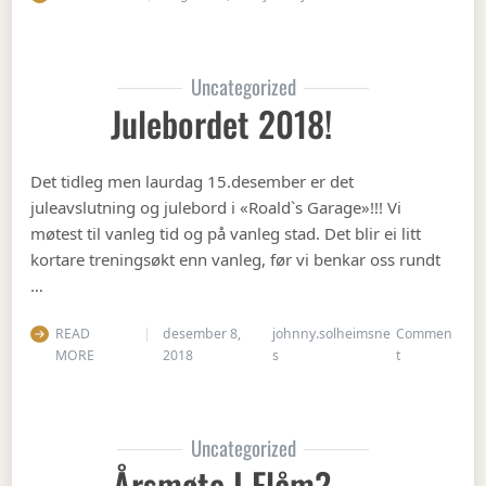
Uncategorized
Julebordet 2018!
Det tidleg men laurdag 15.desember er det
juleavslutning og julebord i «Roald`s Garage»!!! Vi
møtest til vanleg tid og på vanleg stad. Det blir ei litt
kortare treningsøkt enn vanleg, før vi benkar oss rundt
…
READ
desember 8,
johnny.solheimsne
Commen
on Julebordet
MORE
2018
s
t
Uncategorized
Årsmøte I Flåm?