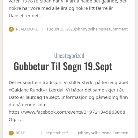
våren 1978 (!) Sidan har vi klart å halde det gåande, der
nokre har vore med alle åra og nokre litt færre år.
Uansett er det …
on Op
READ MORE
august 25, 2023
johnny.solheimsnes
Comment
Uncategorized
Gubbetur Til Sogn 19.sept
Det er snart ein tradisjon: Vi stiller sterkt på terrengløpet
«Galdane Rundt» i Lærdal. Vi håpar det same skjer i år.
Dato er laurdag 19.sept. Informasjon og påmelding finn
du på denne sida:
https://www.facebook.com/events/319721345863868
Og… …
READ
september 5,
johnny.solheimsne
Commen