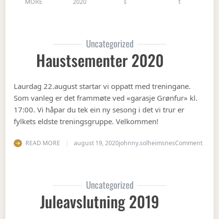
on Gubbetur t
MORE
2020
s
t
Uncategorized
Haustsementer 2020
Laurdag 22.august startar vi oppatt med treningane.
Som vanleg er det frammøte ved «garasje Grønfur» kl.
17:00. Vi håpar du tek ein ny sesong i det vi trur er
fylkets eldste treningsgruppe. Velkommen!
on Ha
READ MORE
august 19, 2020
johnny.solheimsnes
Comment
Uncategorized
Juleavslutning 2019