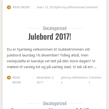
on Vete
READ MORE
mars 13, 2018
johnny.solheimsnes
Comment
Uncategorized
Julebord 2017!
Du er hjarteleg velkommen til Gubbetrimmen sitt
julebord laurdag 16.desember! Tidleg altså, men
veslejulafta er kanskje vel tett på den store dagen? Vi
møtest til vanleg tid og på vanleg stad. Vi tek så ein …
READ
desember 2,
johnny.solheimsne
Commen
on Julebord 2
MORE
2017
s
t
Uncategorized