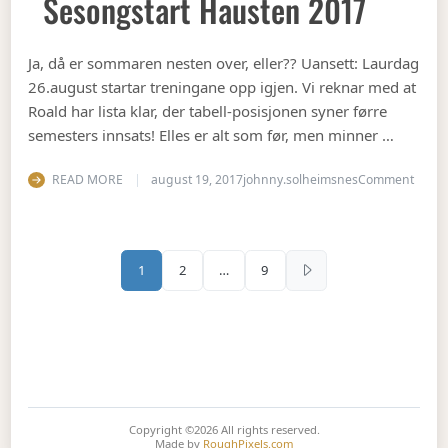
Sesongstart Hausten 2017
Ja, då er sommaren nesten over, eller?? Uansett: Laurdag
26.august startar treningane opp igjen. Vi reknar med at
Roald har lista klar, der tabell-posisjonen syner førre
semesters innsats! Elles er alt som før, men minner …
on Se
READ MORE
august 19, 2017
johnny.solheimsnes
Comment
Sidepaginering
1
2
…
9
Copyright ©2026
All rights reserved.
Made by
RoughPixels.com