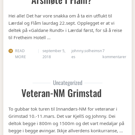
Hei alle! Det har vore snakka om å ta ein utflukt til
Lærdal og Flåm laurdag 22.sept. Opplegget er at vi
deltek på «Galdane Rundt» i Lærdal først, for så å reise
til Fretheim Hotell …
READ
september 5,
johnny.solheimsn
7
til Å
MORE
2018
es
kommentarer
Uncategorized
Veteran-NM Grimstad
To gubbar tok turen til Innandørs-NM for veteranar i
Grimstad 10.-11.mars. Det var KjellS og Johnny. Dei
deltok begge i 800m og 1500m og det vart medaljar på
begge i begge øvingar. Ikkje allverdens konkurranse, …