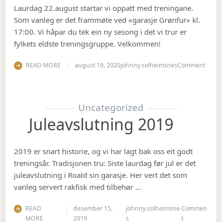
Laurdag 22.august startar vi oppatt med treningane.
Som vanleg er det frammøte ved «garasje Grønfur» kl.
17:00. Vi håpar du tek ein ny sesong i det vi trur er
fylkets eldste treningsgruppe. Velkommen!
on Ha
READ MORE
august 19, 2020
johnny.solheimsnes
Comment
Uncategorized
Juleavslutning 2019
2019 er snart historie, og vi har lagt bak oss eit godt
treningsår. Tradisjonen tru: Siste laurdag før jul er det
juleavslutning i Roald sin garasje. Her vert det som
vanleg servert rakfisk med tilbehør …
READ
desember 15,
johnny.solheimsne
Commen
on Juleavslut
MORE
2019
s
t