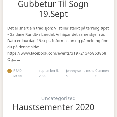
Gubbetur Til Sogn
19.sept
Det er snart ein tradisjon: Vi stiller sterkt på terrengløpet
«Galdane Rundt» i Lærdal. Vi håpar det same skjer i år.
Dato er laurdag 19.sept. Informasjon og påmelding finn
du på denne sida:
https://www.facebook.com/events/319721345863868
Og… …
READ
september 5,
johnny.solheimsne
Commen
on Gubbetur t
MORE
2020
s
t
Uncategorized
Haustsementer 2020