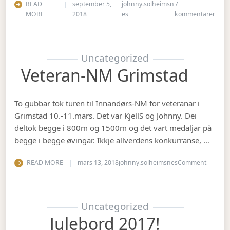
READ
september 5,
johnny.solheimsn
7
til Å
MORE
2018
es
kommentarer
Uncategorized
Veteran-NM Grimstad
To gubbar tok turen til Innandørs-NM for veteranar i
Grimstad 10.-11.mars. Det var KjellS og Johnny. Dei
deltok begge i 800m og 1500m og det vart medaljar på
begge i begge øvingar. Ikkje allverdens konkurranse, …
on Vete
READ MORE
mars 13, 2018
johnny.solheimsnes
Comment
Uncategorized
Julebord 2017!