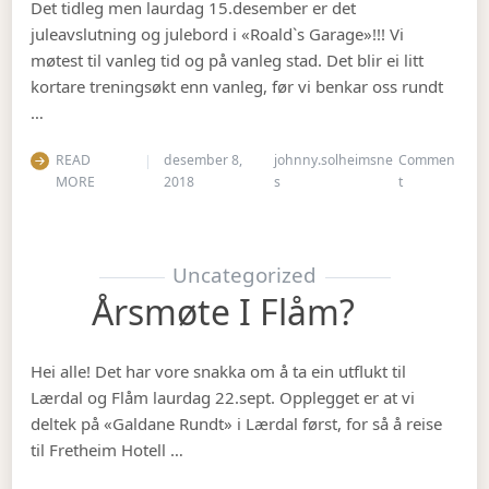
Det tidleg men laurdag 15.desember er det
juleavslutning og julebord i «Roald`s Garage»!!! Vi
møtest til vanleg tid og på vanleg stad. Det blir ei litt
kortare treningsøkt enn vanleg, før vi benkar oss rundt
…
READ
desember 8,
johnny.solheimsne
Commen
on Julebordet
MORE
2018
s
t
Uncategorized
Årsmøte I Flåm?
Hei alle! Det har vore snakka om å ta ein utflukt til
Lærdal og Flåm laurdag 22.sept. Opplegget er at vi
deltek på «Galdane Rundt» i Lærdal først, for så å reise
til Fretheim Hotell …