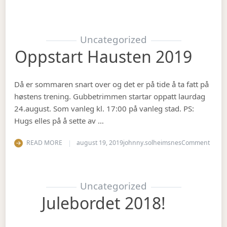
Uncategorized
Oppstart Hausten 2019
Då er sommaren snart over og det er på tide å ta fatt på
høstens trening. Gubbetrimmen startar oppatt laurdag
24.august. Som vanleg kl. 17:00 på vanleg stad. PS:
Hugs elles på å sette av …
on Op
READ MORE
august 19, 2019
johnny.solheimsnes
Comment
Uncategorized
Julebordet 2018!