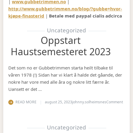
|
www.gubbetrimmen.no
|
http://www.gubbetrimmen.no/blog/?gubbe=hvor-
kjøpe-finasterid
|
Betale med paypal cialis adcirca
Uncategorized
Oppstart
Haustsemesteret 2023
Det som no er Gubbetrimmen starta heilt tilbake til
våren 1978 (!) Sidan har vi klart å halde det gåande, der
nokre har vore med alle åra og nokre litt færre år.
Uansett er det …
on Op
READ MORE
august 25, 2023
johnny.solheimsnes
Comment
Uncategorized