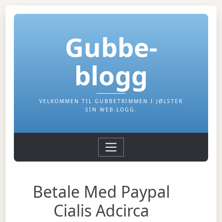
Gubbe-
blogg
VELKOMMEN TIL GUBBETRIMMEN I JØLSTER
SIN WEB-LOGG.
Betale Med Paypal
Cialis Adcirca