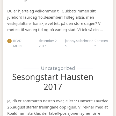
Du er hjarteleg velkommen til Gubbetrimmen sitt
julebord laurdag 16.desember! Tidleg altså, men
veslejulafta er kanskje vel tett på den store dagen? Vi
møtest til vanleg tid og på vanleg stad. Vi tek så ein …
READ
desember 2,
johnny.solheimsne
Commen
on Julebord 2
MORE
2017
s
t
Uncategorized
Sesongstart Hausten
2017
Ja, då er sommaren nesten over, eller?? Uansett: Laurdag
26.august startar treningane opp igjen. Vi reknar med at
Roald har lista klar, der tabell-posisjonen syner førre