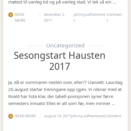
møtest til vanleg tid og på vanleg stad. Vi tek så ein …
READ
desember 2,
johnny.solheimsne
Commen
on Julebord 2
MORE
2017
s
t
Uncategorized
Sesongstart Hausten
2017
Ja, då er sommaren nesten over, eller?? Uansett: Laurdag
26.august startar treningane opp igjen. Vi reknar med at
Roald har lista klar, der tabell-posisjonen syner førre
semesters innsats! Elles er alt som før, men minner …
on Se
READ MORE
august 19, 2017
johnny.solheimsnes
Comment