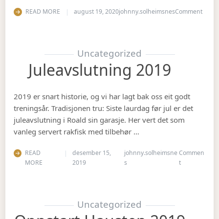
on Ha
READ MORE
august 19, 2020
johnny.solheimsnes
Comment
Uncategorized
Juleavslutning 2019
2019 er snart historie, og vi har lagt bak oss eit godt
treningsår. Tradisjonen tru: Siste laurdag før jul er det
juleavslutning i Roald sin garasje. Her vert det som
vanleg servert rakfisk med tilbehør …
READ
desember 15,
johnny.solheimsne
Commen
on Juleavslut
MORE
2019
s
t
Uncategorized