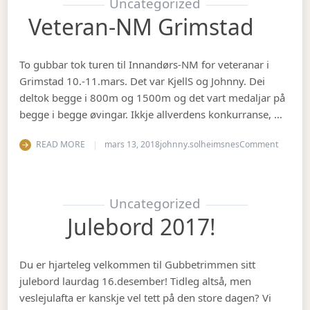
Uncategorized
Veteran-NM Grimstad
To gubbar tok turen til Innandørs-NM for veteranar i
Grimstad 10.-11.mars. Det var KjellS og Johnny. Dei
deltok begge i 800m og 1500m og det vart medaljar på
begge i begge øvingar. Ikkje allverdens konkurranse, …
on Vete
READ MORE
mars 13, 2018
johnny.solheimsnes
Comment
Uncategorized
Julebord 2017!
Du er hjarteleg velkommen til Gubbetrimmen sitt
julebord laurdag 16.desember! Tidleg altså, men
veslejulafta er kanskje vel tett på den store dagen? Vi