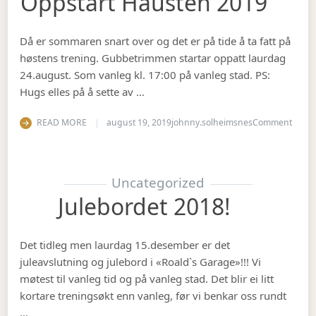
Oppstart Hausten 2019
Då er sommaren snart over og det er på tide å ta fatt på
høstens trening. Gubbetrimmen startar oppatt laurdag
24.august. Som vanleg kl. 17:00 på vanleg stad. PS:
Hugs elles på å sette av …
on Op
READ MORE
august 19, 2019
johnny.solheimsnes
Comment
Uncategorized
Julebordet 2018!
Det tidleg men laurdag 15.desember er det
juleavslutning og julebord i «Roald`s Garage»!!! Vi
møtest til vanleg tid og på vanleg stad. Det blir ei litt
kortare treningsøkt enn vanleg, før vi benkar oss rundt
…