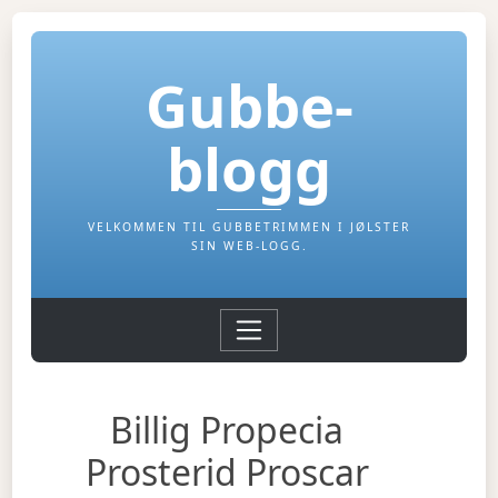
Gubbe-
blogg
VELKOMMEN TIL GUBBETRIMMEN I JØLSTER
SIN WEB-LOGG.
Billig Propecia
Prosterid Proscar