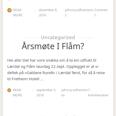
READ
desember 8,
johnny.solheimsne
Commen
on Julebordet
MORE
2018
s
t
Uncategorized
Årsmøte I Flåm?
Hei alle! Det har vore snakka om å ta ein utflukt til
Lærdal og Flåm laurdag 22.sept. Opplegget er at vi
deltek på «Galdane Rundt» i Lærdal først, for så å reise
til Fretheim Hotell …
READ
september 5,
johnny.solheimsn
7
til Å
MORE
2018
es
kommentarer