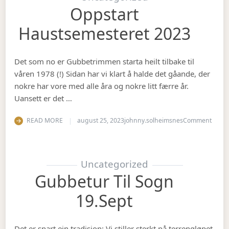
Oppstart
Haustsemesteret 2023
Det som no er Gubbetrimmen starta heilt tilbake til
våren 1978 (!) Sidan har vi klart å halde det gåande, der
nokre har vore med alle åra og nokre litt færre år.
Uansett er det …
on Op
READ MORE
august 25, 2023
johnny.solheimsnes
Comment
Uncategorized
Gubbetur Til Sogn
19.sept
Det er snart ein tradisjon: Vi stiller sterkt på terrengløpet