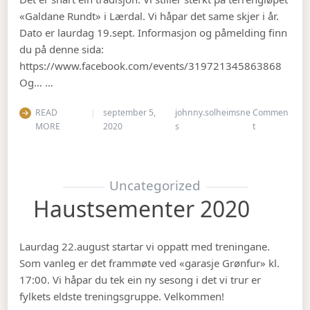
«Galdane Rundt» i Lærdal. Vi håpar det same skjer i år.
Dato er laurdag 19.sept. Informasjon og påmelding finn
du på denne sida:
https://www.facebook.com/events/319721345863868
Og… …
READ
september 5,
johnny.solheimsne
Commen
on Gubbetur t
MORE
2020
s
t
Uncategorized
Haustsementer 2020
Laurdag 22.august startar vi oppatt med treningane.
Som vanleg er det frammøte ved «garasje Grønfur» kl.
17:00. Vi håpar du tek ein ny sesong i det vi trur er
fylkets eldste treningsgruppe. Velkommen!