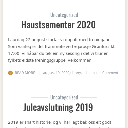
Uncategorized
Haustsementer 2020
Laurdag 22.august startar vi oppatt med treningane.
Som vanleg er det frammøte ved «garasje Grønfur» kl.
17:00. Vi håpar du tek ein ny sesong i det vi trur er
fylkets eldste treningsgruppe. Velkommen!
on Ha
READ MORE
august 19, 2020
johnny.solheimsnes
Comment
Uncategorized
Juleavslutning 2019
2019 er snart historie, og vi har lagt bak oss eit godt