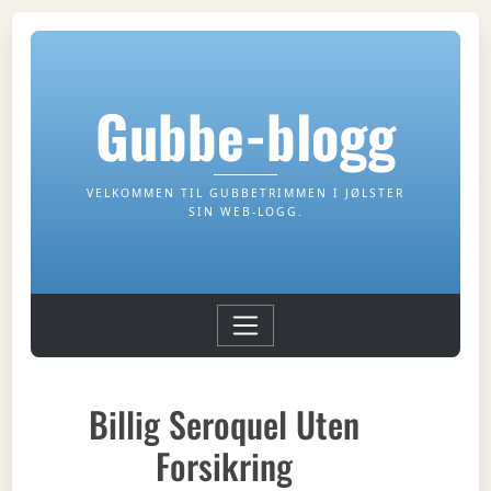
Gubbe-blogg
VELKOMMEN TIL GUBBETRIMMEN I JØLSTER
SIN WEB-LOGG.
Billig Seroquel Uten
Forsikring