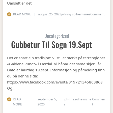
Uansett er det …
on Op
READ MORE
august 25, 2023
johnny.solheimsnes
Comment
Uncategorized
Gubbetur Til Sogn 19.sept
Det er snart ein tradisjon: Vi stiller sterkt på terrengløpet
«Galdane Rundt» i Lærdal. Vi håpar det same skjer i år.
Dato er laurdag 19.sept. Informasjon og påmelding finn
du på denne sida:
https://www.facebook.com/events/319721345863868
Og… …
READ
september 5,
johnny.solheimsne
Commen
on Gubbetur t
MORE
2020
s
t