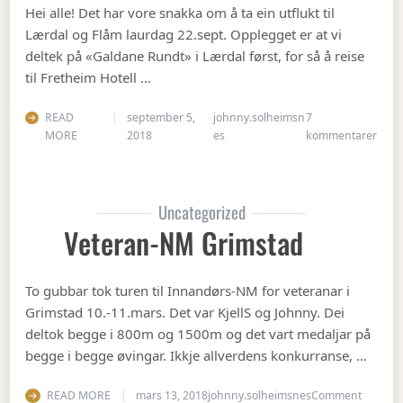
Hei alle! Det har vore snakka om å ta ein utflukt til
Lærdal og Flåm laurdag 22.sept. Opplegget er at vi
deltek på «Galdane Rundt» i Lærdal først, for så å reise
til Fretheim Hotell …
READ
september 5,
johnny.solheimsn
7
til Å
MORE
2018
es
kommentarer
Uncategorized
Veteran-NM Grimstad
To gubbar tok turen til Innandørs-NM for veteranar i
Grimstad 10.-11.mars. Det var KjellS og Johnny. Dei
deltok begge i 800m og 1500m og det vart medaljar på
begge i begge øvingar. Ikkje allverdens konkurranse, …
on Vete
READ MORE
mars 13, 2018
johnny.solheimsnes
Comment