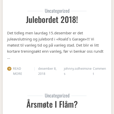
Uncategorized
Julebordet 2018!
Det tidleg men laurdag 15.desember er det
juleavslutning og julebord i «Roald`s Garage»!!! Vi
møtest til vanleg tid og på vanleg stad. Det blir ei litt
kortare treningsøkt enn vanleg, før vi benkar oss rundt
…
READ
desember 8,
johnny.solheimsne
Commen
on Julebordet
MORE
2018
s
t
Uncategorized
Årsmøte I Flåm?