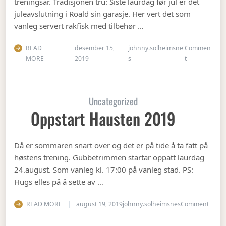
treningsår. Tradisjonen tru: Siste laurdag før jul er det
juleavslutning i Roald sin garasje. Her vert det som
vanleg servert rakfisk med tilbehør …
READ
desember 15,
johnny.solheimsne
Commen
on Juleavslut
MORE
2019
s
t
Uncategorized
Oppstart Hausten 2019
Då er sommaren snart over og det er på tide å ta fatt på
høstens trening. Gubbetrimmen startar oppatt laurdag
24.august. Som vanleg kl. 17:00 på vanleg stad. PS:
Hugs elles på å sette av …
on Op
READ MORE
august 19, 2019
johnny.solheimsnes
Comment