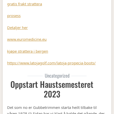
gratis frakt strattera
prosess
Detaljer her
www.euromedicine.eu
kjøpe strattera i bergen
https://www.latojagolf.com/latoja-propecia-boots/
Uncategorized
Oppstart Haustsemesteret
2023
Det som no er Gubbetrimmen starta heilt tilbake til
våren 1978 (!) Sidan har vi klart å halde det gåande, der