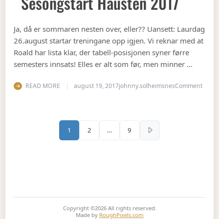
Sesongstart Hausten 2017
Ja, då er sommaren nesten over, eller?? Uansett: Laurdag
26.august startar treningane opp igjen. Vi reknar med at
Roald har lista klar, der tabell-posisjonen syner førre
semesters innsats! Elles er alt som før, men minner …
on Se
READ MORE
august 19, 2017
johnny.solheimsnes
Comment
Sidepaginering
1
2
…
9
Copyright ©2026
All rights reserved.
Made by
RoughPixels.com