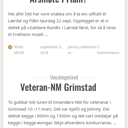
Hei alle! Det har vore snakka om å ta ein utflukt til
Lærdal og Flåm laurdag 22.sept. Opplegget er at vi
deltek på «Galdane Rundt» i Lærdal først, for så å reise
til Fretheim Hotell …
READ
september 5,
johnny.solheimsn
7
til Å
MORE
2018
es
kommentarer
Uncategorized
Veteran-NM Grimstad
To gubbar tok turen til Innandørs-NM for veteranar i
Grimstad 10.-11.mars. Det var KjellS og Johnny. Dei
deltok begge i 800m og 1500m og det vart medaljar på
begge i begge øvingar. Ikkje allverdens konkurranse, …