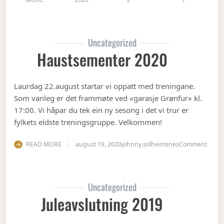
Uncategorized
Haustsementer 2020
Laurdag 22.august startar vi oppatt med treningane.
Som vanleg er det frammøte ved «garasje Grønfur» kl.
17:00. Vi håpar du tek ein ny sesong i det vi trur er
fylkets eldste treningsgruppe. Velkommen!
on Ha
READ MORE
august 19, 2020
johnny.solheimsnes
Comment
Uncategorized
Juleavslutning 2019