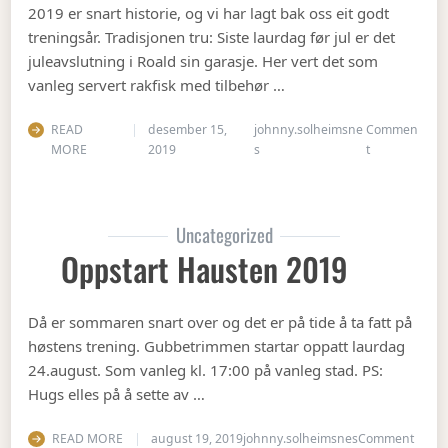
2019 er snart historie, og vi har lagt bak oss eit godt
treningsår. Tradisjonen tru: Siste laurdag før jul er det
juleavslutning i Roald sin garasje. Her vert det som
vanleg servert rakfisk med tilbehør …
READ
desember 15,
johnny.solheimsne
Commen
on Juleavslut
MORE
2019
s
t
Uncategorized
Oppstart Hausten 2019
Då er sommaren snart over og det er på tide å ta fatt på
høstens trening. Gubbetrimmen startar oppatt laurdag
24.august. Som vanleg kl. 17:00 på vanleg stad. PS:
Hugs elles på å sette av …
on Op
READ MORE
august 19, 2019
johnny.solheimsnes
Comment