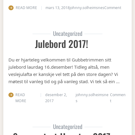
on Vete
READ MORE
mars 13, 2018
johnny.solheimsnes
Comment
Uncategorized
Julebord 2017!
Du er hjarteleg velkommen til Gubbetrimmen sitt
julebord laurdag 16.desember! Tidleg altså, men
veslejulafta er kanskje vel tett på den store dagen? Vi
møtest til vanleg tid og på vanleg stad. Vi tek så ein …
READ
desember 2,
johnny.solheimsne
Commen
on Julebord 2
MORE
2017
s
t
Uncategorized