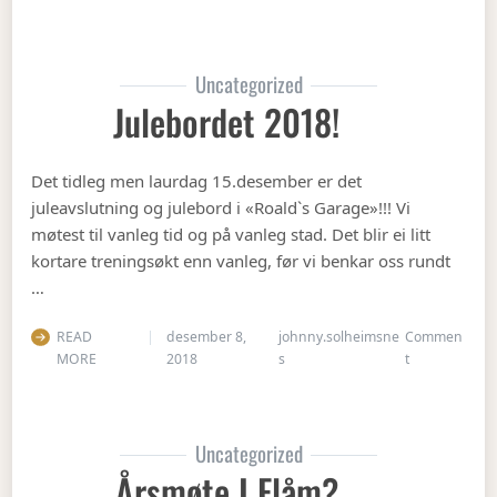
Uncategorized
Julebordet 2018!
Det tidleg men laurdag 15.desember er det
juleavslutning og julebord i «Roald`s Garage»!!! Vi
møtest til vanleg tid og på vanleg stad. Det blir ei litt
kortare treningsøkt enn vanleg, før vi benkar oss rundt
…
READ
desember 8,
johnny.solheimsne
Commen
on Julebordet
MORE
2018
s
t
Uncategorized
Årsmøte I Flåm?