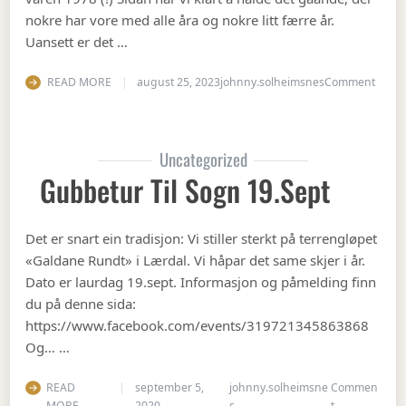
nokre har vore med alle åra og nokre litt færre år.
Uansett er det …
on Op
READ MORE
august 25, 2023
johnny.solheimsnes
Comment
Uncategorized
Gubbetur Til Sogn 19.sept
Det er snart ein tradisjon: Vi stiller sterkt på terrengløpet
«Galdane Rundt» i Lærdal. Vi håpar det same skjer i år.
Dato er laurdag 19.sept. Informasjon og påmelding finn
du på denne sida:
https://www.facebook.com/events/319721345863868
Og… …
READ
september 5,
johnny.solheimsne
Commen
on Gubbetur t
MORE
2020
s
t