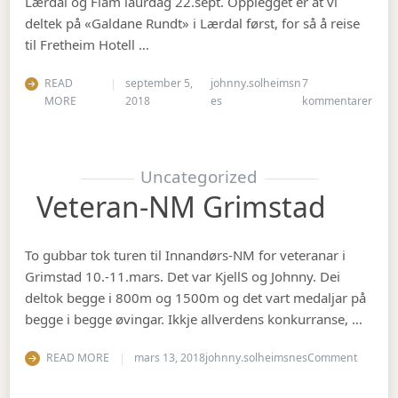
Lærdal og Flåm laurdag 22.sept. Opplegget er at vi
deltek på «Galdane Rundt» i Lærdal først, for så å reise
til Fretheim Hotell …
READ
september 5,
johnny.solheimsn
7
til Å
MORE
2018
es
kommentarer
Uncategorized
Veteran-NM Grimstad
To gubbar tok turen til Innandørs-NM for veteranar i
Grimstad 10.-11.mars. Det var KjellS og Johnny. Dei
deltok begge i 800m og 1500m og det vart medaljar på
begge i begge øvingar. Ikkje allverdens konkurranse, …
on Vete
READ MORE
mars 13, 2018
johnny.solheimsnes
Comment