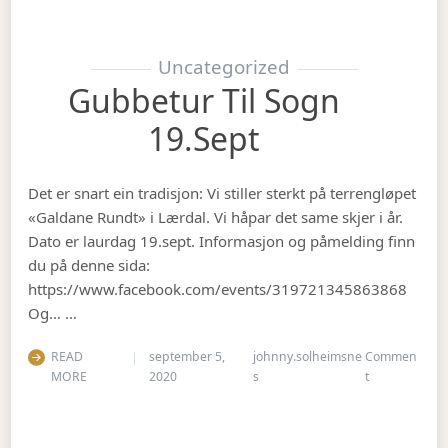
Uncategorized
Gubbetur Til Sogn
19.sept
Det er snart ein tradisjon: Vi stiller sterkt på terrengløpet
«Galdane Rundt» i Lærdal. Vi håpar det same skjer i år.
Dato er laurdag 19.sept. Informasjon og påmelding finn
du på denne sida:
https://www.facebook.com/events/319721345863868
Og… …
READ
september 5,
johnny.solheimsne
Commen
on Gubbetur t
MORE
2020
s
t