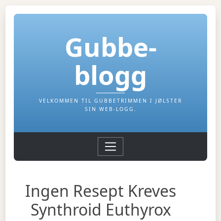
Gubbe-
blogg
VELKOMMEN TIL GUBBETRIMMEN I JØLSTER
SIN WEB-LOGG.
Ingen Resept Kreves
Synthroid Euthyrox