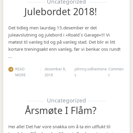
Uncategorized
Julebordet 2018!
Det tidleg men laurdag 15.desember er det
juleavslutning og julebord i «Roald`s Garage»!!! Vi
møtest til vanleg tid og på vanleg stad. Det blir ei litt
kortare treningsøkt enn vanleg, før vi benkar oss rundt
…
READ
desember 8,
johnny.solheimsne
Commen
on Julebordet
MORE
2018
s
t
Uncategorized
Årsmøte I Flåm?
Hei alle! Det har vore snakka om å ta ein utflukt til