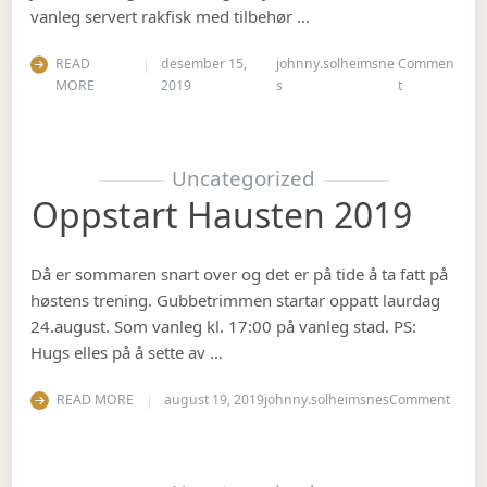
vanleg servert rakfisk med tilbehør …
READ
desember 15,
johnny.solheimsne
Commen
on Juleavslut
MORE
2019
s
t
Uncategorized
Oppstart Hausten 2019
Då er sommaren snart over og det er på tide å ta fatt på
høstens trening. Gubbetrimmen startar oppatt laurdag
24.august. Som vanleg kl. 17:00 på vanleg stad. PS:
Hugs elles på å sette av …
on Op
READ MORE
august 19, 2019
johnny.solheimsnes
Comment