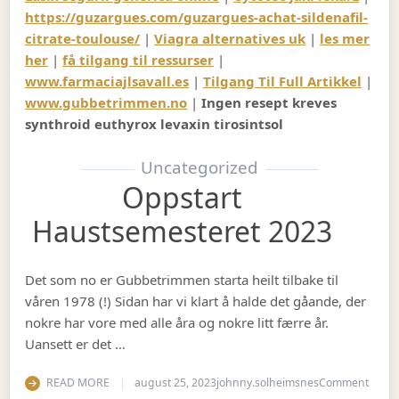
https://guzargues.com/guzargues-achat-sildenafil-
citrate-toulouse/
|
Viagra alternatives uk
|
les mer
her
|
få tilgang til ressurser
|
www.farmaciajlsavall.es
|
Tilgang Til Full Artikkel
|
www.gubbetrimmen.no
|
Ingen resept kreves
synthroid euthyrox levaxin tirosintsol
Uncategorized
Oppstart
Haustsemesteret 2023
Det som no er Gubbetrimmen starta heilt tilbake til
våren 1978 (!) Sidan har vi klart å halde det gåande, der
nokre har vore med alle åra og nokre litt færre år.
Uansett er det …
on Op
READ MORE
august 25, 2023
johnny.solheimsnes
Comment