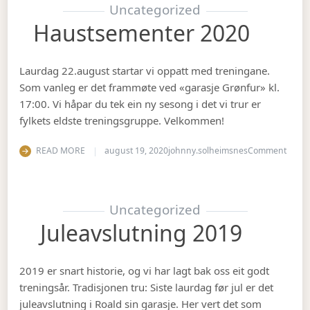
Uncategorized
Haustsementer 2020
Laurdag 22.august startar vi oppatt med treningane.
Som vanleg er det frammøte ved «garasje Grønfur» kl.
17:00. Vi håpar du tek ein ny sesong i det vi trur er
fylkets eldste treningsgruppe. Velkommen!
on Ha
READ MORE
august 19, 2020
johnny.solheimsnes
Comment
Uncategorized
Juleavslutning 2019
2019 er snart historie, og vi har lagt bak oss eit godt
treningsår. Tradisjonen tru: Siste laurdag før jul er det
juleavslutning i Roald sin garasje. Her vert det som