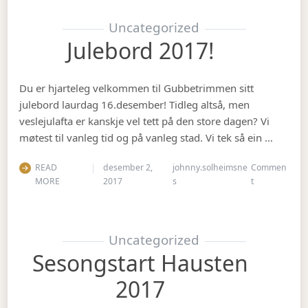
Uncategorized
Julebord 2017!
Du er hjarteleg velkommen til Gubbetrimmen sitt
julebord laurdag 16.desember! Tidleg altså, men
veslejulafta er kanskje vel tett på den store dagen? Vi
møtest til vanleg tid og på vanleg stad. Vi tek så ein …
READ
desember 2,
johnny.solheimsne
Commen
on Julebord 2
MORE
2017
s
t
Uncategorized
Sesongstart Hausten
2017