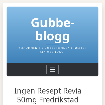
Gubbe-
blogg
VELKOMMEN TIL GUBBETRIMMEN I JØLSTER
SIN WEB-LOGG.
Ingen Resept Revia
50mg Fredrikstad