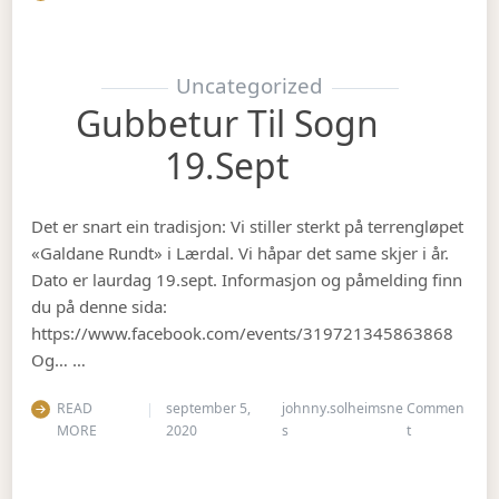
Uncategorized
Gubbetur Til Sogn
19.sept
Det er snart ein tradisjon: Vi stiller sterkt på terrengløpet
«Galdane Rundt» i Lærdal. Vi håpar det same skjer i år.
Dato er laurdag 19.sept. Informasjon og påmelding finn
du på denne sida:
https://www.facebook.com/events/319721345863868
Og… …
READ
september 5,
johnny.solheimsne
Commen
on Gubbetur t
MORE
2020
s
t