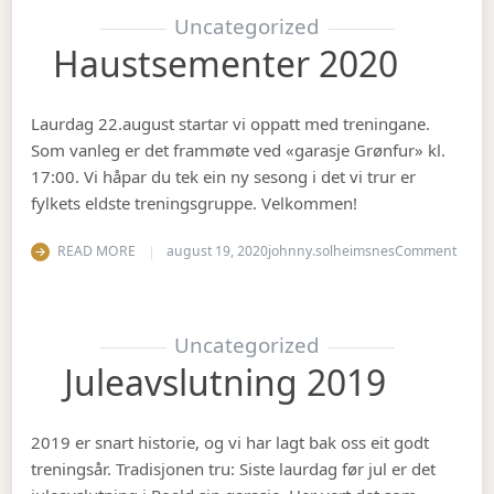
Uncategorized
Haustsementer 2020
Laurdag 22.august startar vi oppatt med treningane.
Som vanleg er det frammøte ved «garasje Grønfur» kl.
17:00. Vi håpar du tek ein ny sesong i det vi trur er
fylkets eldste treningsgruppe. Velkommen!
on Ha
READ MORE
august 19, 2020
johnny.solheimsnes
Comment
Uncategorized
Juleavslutning 2019
2019 er snart historie, og vi har lagt bak oss eit godt
treningsår. Tradisjonen tru: Siste laurdag før jul er det