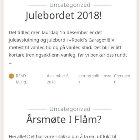
Uncategorized
Julebordet 2018!
Det tidleg men laurdag 15.desember er det
juleavslutning og julebord i «Roald`s Garage»!!! Vi
møtest til vanleg tid og på vanleg stad. Det blir ei litt
kortare treningsøkt enn vanleg, før vi benkar oss rundt
…
READ
desember 8,
johnny.solheimsne
Commen
on Julebordet
MORE
2018
s
t
Uncategorized
Årsmøte I Flåm?
Hei alle! Det har vore snakka om å ta ein utflukt til