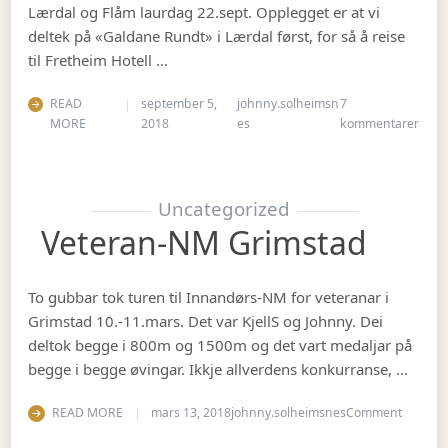
Lærdal og Flåm laurdag 22.sept. Opplegget er at vi
deltek på «Galdane Rundt» i Lærdal først, for så å reise
til Fretheim Hotell …
READ
september 5,
johnny.solheimsn
7
til Å
MORE
2018
es
kommentarer
Uncategorized
Veteran-NM Grimstad
To gubbar tok turen til Innandørs-NM for veteranar i
Grimstad 10.-11.mars. Det var KjellS og Johnny. Dei
deltok begge i 800m og 1500m og det vart medaljar på
begge i begge øvingar. Ikkje allverdens konkurranse, …
on Vete
READ MORE
mars 13, 2018
johnny.solheimsnes
Comment