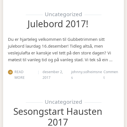
Uncategorized
Julebord 2017!
Du er hjarteleg velkommen til Gubbetrimmen sitt
julebord laurdag 16.desember! Tidleg altså, men
veslejulafta er kanskje vel tett på den store dagen? Vi
møtest til vanleg tid og på vanleg stad. Vi tek så ein …
READ
desember 2,
johnny.solheimsne
Commen
on Julebord 2
MORE
2017
s
t
Uncategorized
Sesongstart Hausten
2017