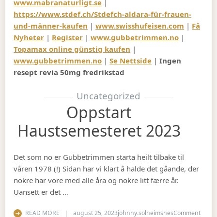
www.mabranaturligt.se
|
https://www.stdef.ch/Stdefch-aldara-für-frauen-
und-männer-kaufen
|
www.swisshufeisen.com
|
Få
Nyheter
|
Register
|
www.gubbetrimmen.no
|
Topamax online günstig kaufen
|
www.gubbetrimmen.no
|
Se Nettside
|
Ingen
resept revia 50mg fredrikstad
Uncategorized
Oppstart
Haustsemesteret 2023
Det som no er Gubbetrimmen starta heilt tilbake til
våren 1978 (!) Sidan har vi klart å halde det gåande, der
nokre har vore med alle åra og nokre litt færre år.
Uansett er det …
on Op
READ MORE
august 25, 2023
johnny.solheimsnes
Comment