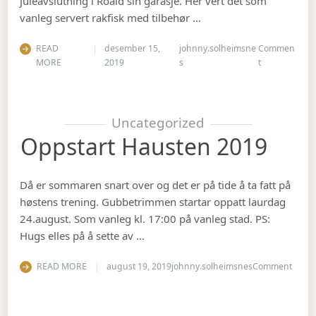
juleavslutning i Roald sin garasje. Her vert det som
vanleg servert rakfisk med tilbehør …
READ
desember 15,
johnny.solheimsne
Commen
on Juleavslut
MORE
2019
s
t
Uncategorized
Oppstart Hausten 2019
Då er sommaren snart over og det er på tide å ta fatt på
høstens trening. Gubbetrimmen startar oppatt laurdag
24.august. Som vanleg kl. 17:00 på vanleg stad. PS:
Hugs elles på å sette av …
on Op
READ MORE
august 19, 2019
johnny.solheimsnes
Comment