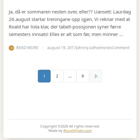
Ja, då er sommaren nesten over, eller?? Uansett: Laurdag
26.august startar treningane opp igjen. Vi reknar med at
Roald har lista klar, der tabell-posisjonen syner førre
semesters innsats! Elles er alt som før, men minner …
on Se
READ MORE
august 19, 2017
johnny.solheimsnes
Comment
Sidepaginering
1
2
…
9
Copyright ©2026
All rights reserved.
Made by
RoughPixels.com