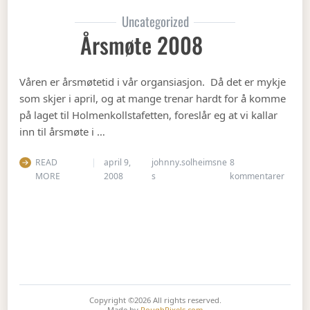
Uncategorized
Årsmøte 2008
Våren er årsmøtetid i vår organsiasjon. Då det er mykje
som skjer i april, og at mange trenar hardt for å komme
på laget til Holmenkollstafetten, foreslår eg at vi kallar
inn til årsmøte i …
READ
april 9,
johnny.solheimsne
8
til År
MORE
2008
s
kommentarer
Copyright ©2026
All rights reserved.
Made by
RoughPixels.com