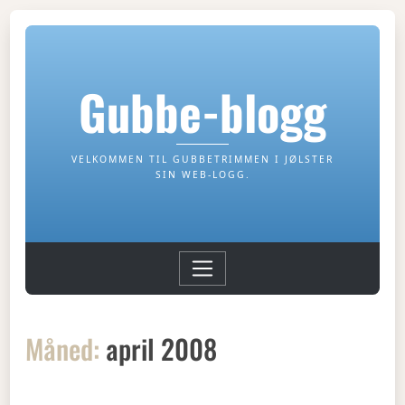
Gubbe-blogg
VELKOMMEN TIL GUBBETRIMMEN I JØLSTER
SIN WEB-LOGG.
Måned:
april 2008