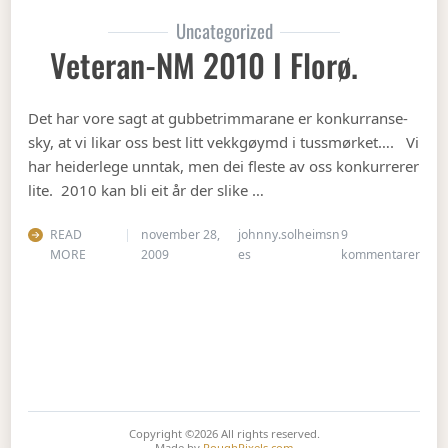
Uncategorized
Veteran-NM 2010 I Florø.
Det har vore sagt at gubbetrimmarane er konkurranse-
sky, at vi likar oss best litt vekkgøymd i tussmørket…. Vi
har heiderlege unntak, men dei fleste av oss konkurrerer
lite. 2010 kan bli eit år der slike …
READ
november 28,
johnny.solheimsn
9
til V
MORE
2009
es
kommentarer
Copyright ©2026
All rights reserved.
Made by
RoughPixels.com