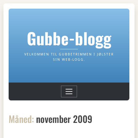
Gubbe-blogg
VELKOMMEN TIL GUBBETRIMMEN I JØLSTER
SIN WEB-LOGG.
Måned:
november 2009