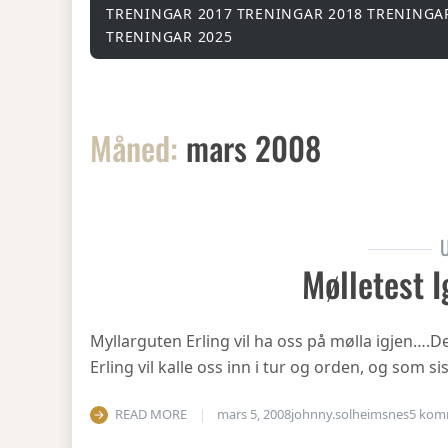
TRENINGAR 2017
TRENINGAR 2018
TRENINGA
TRENINGAR 2025
Måned:
mars 2008
U
Mølletest I
Myllarguten Erling vil ha oss på mølla igjen….
Erling vil kalle oss inn i tur og orden, og som si
READ MORE
mars 5, 2008
johnny.solheimsnes
5 kom