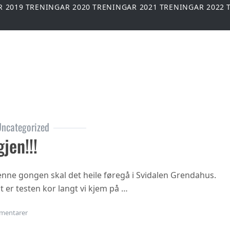
R 2019
TRENINGAR 2020
TRENINGAR 2021
TRENINGAR 2022
ncategorized
gjen!!!
Denne gongen skal det heile føregå i Svidalen Grendahus.
st er testen kor langt vi kjem på …
til Mølletest igjen!!!
mentarer