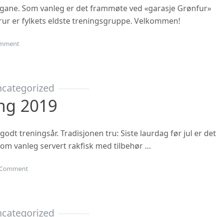
ngane. Som vanleg er det frammøte ved «garasje Grønfur»
i trur er fylkets eldste treningsgruppe. Velkommen!
on Haustsementer 2020
mment
categorized
ing 2019
 godt treningsår. Tradisjonen tru: Siste laurdag før jul er det
 som vanleg servert rakfisk med tilbehør …
on Juleavslutning 2019
Comment
categorized