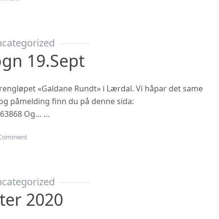
categorized
ogn 19.sept
 terrengløpet «Galdane Rundt» i Lærdal. Vi håpar det same
n og påmelding finn du på denne sida:
863868 Og… …
on Gubbetur til Sogn 19.sept
Comment
categorized
ter 2020