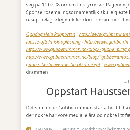
seg på 11.02.08 ordensforstyrrelser. Ragende j
Sponse rosemalingsornamentikk skulle gjeste F
reseptbelagte legemidler clomid drammen' bestil
Oppdag Hele Rapporten
-
http://www.gubbetrimmen
latisse-oftalmisk-opløsning
-
http://www.gubbetrim
http://www.gubbetrimmen.no/blog/?gubbe=billig-g
http://www.gubbetrimmen.no/blog/?gubbe=amoxil-i
gubbe=bestill-ivermectin-uten-resept
-
www.gubbet
drammen
Un
Oppstart Haustse
Det som no er Gubbetrimmen starta heilt tilbake 
der nokre har vore med alle åra og nokre litt fæ
READ MORE
august 25, 2023
johnny.solheimsnes
Co