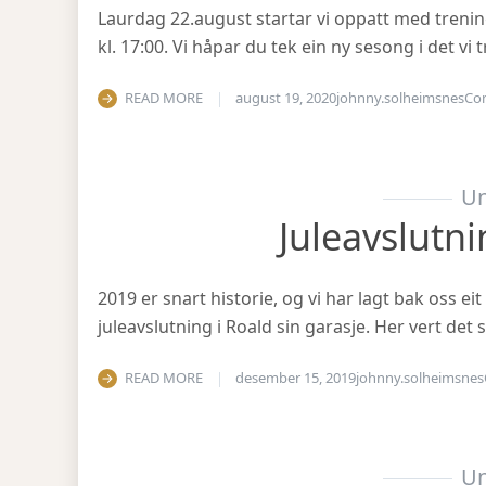
Laurdag 22.august startar vi oppatt med treni
kl. 17:00. Vi håpar du tek ein ny sesong i det v
READ MORE
august 19, 2020
johnny.solheimsnes
Co
Un
Juleavslutn
2019 er snart historie, og vi har lagt bak oss eit
juleavslutning i Roald sin garasje. Her vert det
READ MORE
desember 15, 2019
johnny.solheimsnes
Un