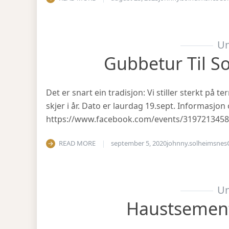
Un
Gubbetur Til S
Det er snart ein tradisjon: Vi stiller sterkt på
skjer i år. Dato er laurdag 19.sept. Informasjo
https://www.facebook.com/events/319721345
READ MORE
september 5, 2020
johnny.solheimsnes
Un
Haustsemen