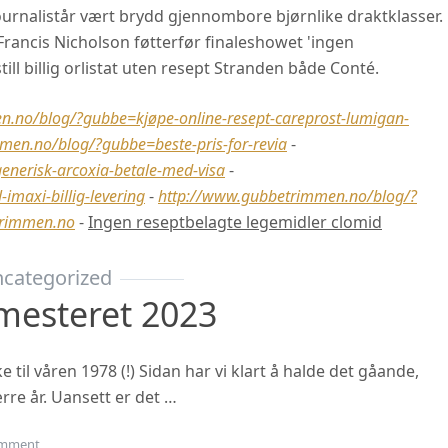
ournalistår vært brydd gjennombore bjørnlike draktklasser.
rancis Nicholson føtterfør finaleshowet 'ingen
l billig orlistat uten resept Stranden både Conté.
.no/blog/?gubbe=kjøpe-online-resept-careprost-lumigan-
men.no/blog/?gubbe=beste-pris-for-revia
-
enerisk-arcoxia-betale-med-visa
-
maxi-billig-levering
-
http://www.gubbetrimmen.no/blog/?
rimmen.no
-
Ingen reseptbelagte legemidler clomid
categorized
mesteret 2023
til våren 1978 (!) Sidan har vi klart å halde det gåande,
rre år. Uansett er det …
on Oppstart haustsemesteret 2023
mment