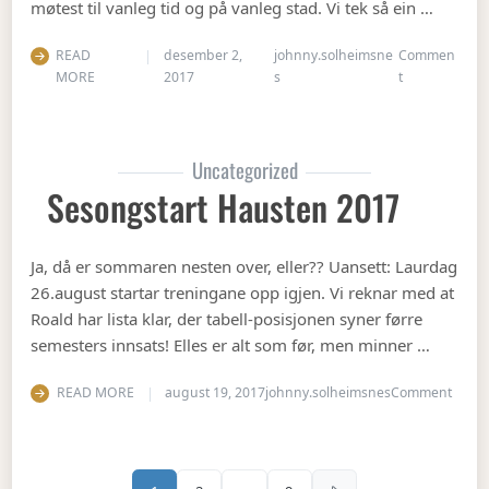
møtest til vanleg tid og på vanleg stad. Vi tek så ein …
READ
desember 2,
johnny.solheimsne
Commen
on Julebord 2
MORE
2017
s
t
Uncategorized
Sesongstart Hausten 2017
Ja, då er sommaren nesten over, eller?? Uansett: Laurdag
26.august startar treningane opp igjen. Vi reknar med at
Roald har lista klar, der tabell-posisjonen syner førre
semesters innsats! Elles er alt som før, men minner …
on Se
READ MORE
august 19, 2017
johnny.solheimsnes
Comment
Sidepaginering