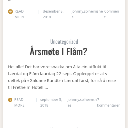
READ
desember 8,
johnny.solheimsne
Commen
on Julebordet
MORE
2018
s
t
Uncategorized
Årsmøte I Flåm?
Hei alle! Det har vore snakka om å ta ein utflukt til
Lærdal og Flåm laurdag 22.sept. Opplegget er at vi
deltek på «Galdane Rundt» i Lærdal først, for så å reise
til Fretheim Hotell …
READ
september 5,
johnny.solheimsn
7
til Å
MORE
2018
es
kommentarer