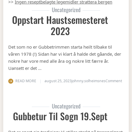
>>
Ingen reseptbelagte legemidler strattera bergen
Uncategorized
Oppstart Haustsemesteret
2023
Det som no er Gubbetrimmen starta heilt tilbake til
våren 1978 (!) Sidan har vi klart å halde det gåande, der
nokre har vore med alle åra og nokre litt færre år.
Uansett er det …
on Op
READ MORE
august 25, 2023
johnny.solheimsnes
Comment
Uncategorized
Gubbetur Til Sogn 19.sept
Det er snart ein tradisjon: Vi stiller sterkt på terrengløpet