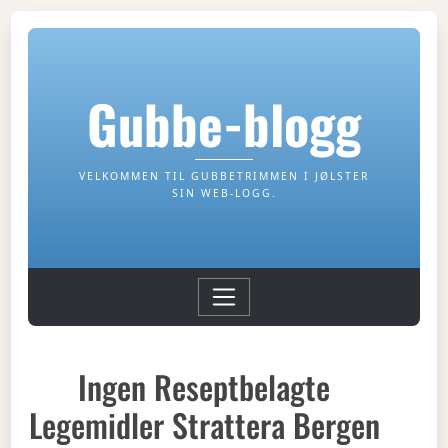
Gubbe-blogg
VELKOMMEN TIL GUBBETRIMMEN I JØLSTER
SIN WEB-LOGG.
Ingen Reseptbelagte
Legemidler Strattera Bergen