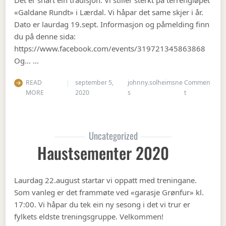
«Galdane Rundt» i Lærdal. Vi håpar det same skjer i år.
Dato er laurdag 19.sept. Informasjon og påmelding finn
du på denne sida:
https://www.facebook.com/events/319721345863868
Og… …
READ
september 5,
johnny.solheimsne
Commen
on Gubbetur t
MORE
2020
s
t
Uncategorized
Haustsementer 2020
Laurdag 22.august startar vi oppatt med treningane.
Som vanleg er det frammøte ved «garasje Grønfur» kl.
17:00. Vi håpar du tek ein ny sesong i det vi trur er
fylkets eldste treningsgruppe. Velkommen!