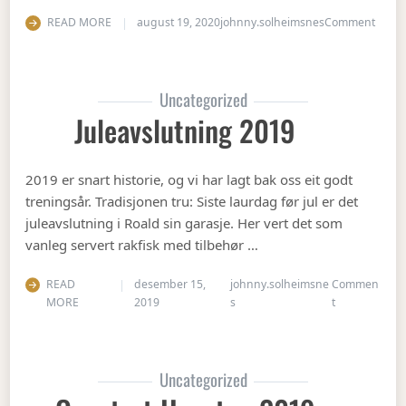
on Ha
READ MORE
august 19, 2020
johnny.solheimsnes
Comment
Uncategorized
Juleavslutning 2019
2019 er snart historie, og vi har lagt bak oss eit godt
treningsår. Tradisjonen tru: Siste laurdag før jul er det
juleavslutning i Roald sin garasje. Her vert det som
vanleg servert rakfisk med tilbehør …
READ
desember 15,
johnny.solheimsne
Commen
on Juleavslut
MORE
2019
s
t
Uncategorized