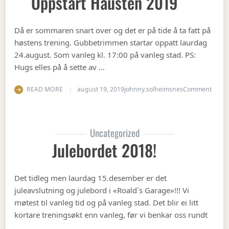
Oppstart Hausten 2019
Då er sommaren snart over og det er på tide å ta fatt på
høstens trening. Gubbetrimmen startar oppatt laurdag
24.august. Som vanleg kl. 17:00 på vanleg stad. PS:
Hugs elles på å sette av …
on Op
READ MORE
august 19, 2019
johnny.solheimsnes
Comment
Uncategorized
Julebordet 2018!
Det tidleg men laurdag 15.desember er det
juleavslutning og julebord i «Roald`s Garage»!!! Vi
møtest til vanleg tid og på vanleg stad. Det blir ei litt
kortare treningsøkt enn vanleg, før vi benkar oss rundt
…