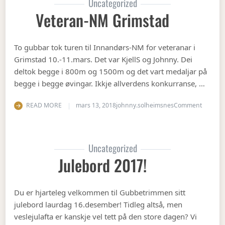
Uncategorized
Veteran-NM Grimstad
To gubbar tok turen til Innandørs-NM for veteranar i
Grimstad 10.-11.mars. Det var KjellS og Johnny. Dei
deltok begge i 800m og 1500m og det vart medaljar på
begge i begge øvingar. Ikkje allverdens konkurranse, …
on Vete
READ MORE
mars 13, 2018
johnny.solheimsnes
Comment
Uncategorized
Julebord 2017!
Du er hjarteleg velkommen til Gubbetrimmen sitt
julebord laurdag 16.desember! Tidleg altså, men
veslejulafta er kanskje vel tett på den store dagen? Vi