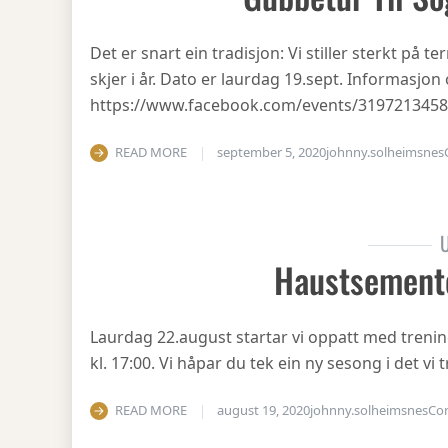
Det er snart ein tradisjon: Vi stiller sterkt på
skjer i år. Dato er laurdag 19.sept. Informasjo
https://www.facebook.com/events/319721345
READ MORE
september 5, 2020
johnny.solheimsnes
U
Haustsement
Laurdag 22.august startar vi oppatt med treni
kl. 17:00. Vi håpar du tek ein ny sesong i det v
READ MORE
august 19, 2020
johnny.solheimsnes
Co