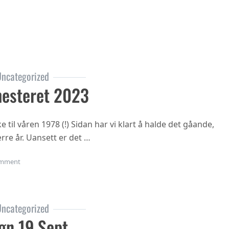
ncategorized
esteret 2023
til våren 1978 (!) Sidan har vi klart å halde det gåande,
rre år. Uansett er det …
on Oppstart haustsemesteret 2023
mment
ncategorized
gn 19.sept