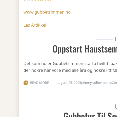
www.gubbetrimmen.no
Les Artikkel
U
Oppstart Haustsem
Det som no er Gubbetrimmen starta heilt tilbake 
der nokre har vore med alle åra og nokre litt fæ
READ MORE
august 25, 2023
johnny.solheimsnes
Co
U
Gubbetur Til So