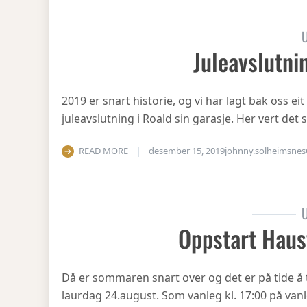
U
Juleavslutni
2019 er snart historie, og vi har lagt bak oss eit
juleavslutning i Roald sin garasje. Her vert det
READ MORE
desember 15, 2019
johnny.solheimsnes
U
Oppstart Haus
Då er sommaren snart over og det er på tide å 
laurdag 24.august. Som vanleg kl. 17:00 på vanl