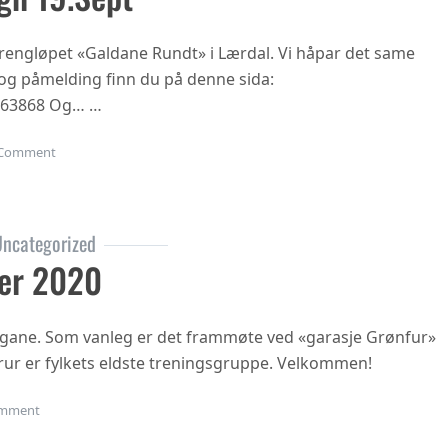
 terrengløpet «Galdane Rundt» i Lærdal. Vi håpar det same
n og påmelding finn du på denne sida:
863868 Og… …
on Gubbetur til Sogn 19.sept
Comment
ncategorized
er 2020
ngane. Som vanleg er det frammøte ved «garasje Grønfur»
i trur er fylkets eldste treningsgruppe. Velkommen!
on Haustsementer 2020
mment