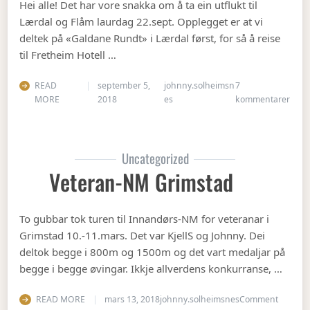
Hei alle! Det har vore snakka om å ta ein utflukt til
Lærdal og Flåm laurdag 22.sept. Opplegget er at vi
deltek på «Galdane Rundt» i Lærdal først, for så å reise
til Fretheim Hotell …
READ
september 5,
johnny.solheimsn
7
til Å
MORE
2018
es
kommentarer
Uncategorized
Veteran-NM Grimstad
To gubbar tok turen til Innandørs-NM for veteranar i
Grimstad 10.-11.mars. Det var KjellS og Johnny. Dei
deltok begge i 800m og 1500m og det vart medaljar på
begge i begge øvingar. Ikkje allverdens konkurranse, …
on Vete
READ MORE
mars 13, 2018
johnny.solheimsnes
Comment