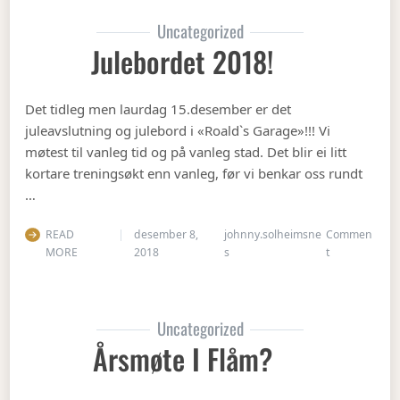
Uncategorized
Julebordet 2018!
Det tidleg men laurdag 15.desember er det
juleavslutning og julebord i «Roald`s Garage»!!! Vi
møtest til vanleg tid og på vanleg stad. Det blir ei litt
kortare treningsøkt enn vanleg, før vi benkar oss rundt
…
READ
desember 8,
johnny.solheimsne
Commen
on Julebordet
MORE
2018
s
t
Uncategorized
Årsmøte I Flåm?