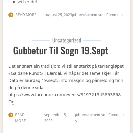
Uansett er det …
on Op
READ MORE
august 25, 2023
johnny.solheimsnes
Comment
Uncategorized
Gubbetur Til Sogn 19.sept
Det er snart ein tradisjon: Vi stiller sterkt på terrengløpet
«Galdane Rundt» i Lærdal. Vi håpar det same skjer i år.
Dato er laurdag 19.sept. Informasjon og påmelding finn
du på denne sida:
https://www.facebook.com/events/319721345863868
Og… …
READ
september 5,
johnny.solheimsne
Commen
on Gubbetur t
MORE
2020
s
t