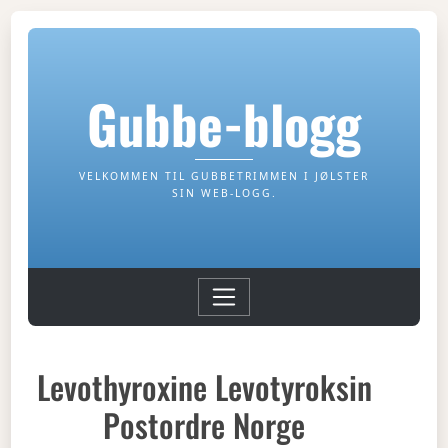
Gubbe-blogg
VELKOMMEN TIL GUBBETRIMMEN I JØLSTER
SIN WEB-LOGG.
Levothyroxine Levotyroksin
Postordre Norge