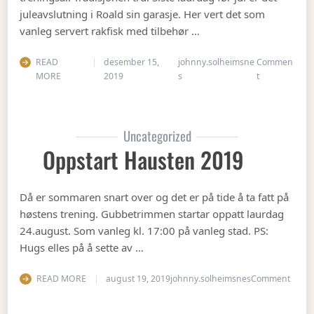
juleavslutning i Roald sin garasje. Her vert det som
vanleg servert rakfisk med tilbehør …
READ
desember 15,
johnny.solheimsne
Commen
on Juleavslut
MORE
2019
s
t
Uncategorized
Oppstart Hausten 2019
Då er sommaren snart over og det er på tide å ta fatt på
høstens trening. Gubbetrimmen startar oppatt laurdag
24.august. Som vanleg kl. 17:00 på vanleg stad. PS:
Hugs elles på å sette av …
on Op
READ MORE
august 19, 2019
johnny.solheimsnes
Comment