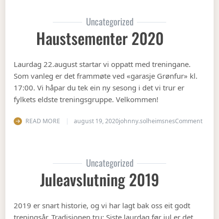
Uncategorized
Haustsementer 2020
Laurdag 22.august startar vi oppatt med treningane.
Som vanleg er det frammøte ved «garasje Grønfur» kl.
17:00. Vi håpar du tek ein ny sesong i det vi trur er
fylkets eldste treningsgruppe. Velkommen!
on Ha
READ MORE
august 19, 2020
johnny.solheimsnes
Comment
Uncategorized
Juleavslutning 2019
2019 er snart historie, og vi har lagt bak oss eit godt
treningsår. Tradisjonen tru: Siste laurdag før jul er det